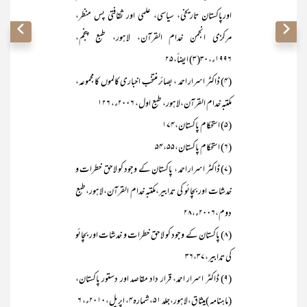
اورپاکستان تاریخی، سیاسی، علمی اور ثقافتی پس منظر،
مرکزی انجمن خدام القرآن، لاہور، طبع پنجم،
۱۹۹۶ء،۳۰(۳) ایضاً،۲۵
(۴) ڈاکٹر اسرار احمد ، بصائر منتخب اخباری کالموں کا مجموعہ،
مکتبہ خدام القرآن،لاہور، طبع اول، ۲۰۰۶ء، ۱۲۶
(۵) استحکام پاکستان،۱۷۴
(۶) استحکام پاکستان،۵۴،۵۵
(۷) ڈاکٹر اسرار احمد ، پاکستان کے وجود کو لاحق خطرات و
خدشات اور بچائو کی تدابیر،مکتبہ خدام القرآن،لاہور،طبع
دوم،۲۰۰۶ء،۲۸
(۸) پاکستان کے وجود کو لاحق خطرات و خدشات اور بچائو
کی تدابیر،۳۶،۳۷
(۹) ڈاکٹر اسرار احمد، قرار داد مقاصد اور دستور پاکستان،
(ماہنامہ )میثاق،لاہور،جلد ۵۱، شمارہ۴، اپریل،۲۰۱۰ء، ۶