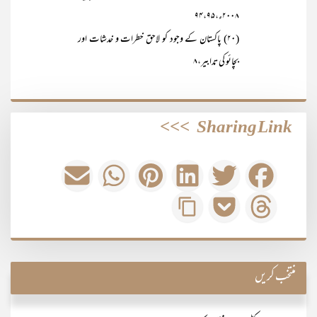
۲۰۰۸ء،۹۴،۹۵
(۲۰) پاکستان کے وجود کو لاحق خطرات و خدشات اور
بچائو کی تدابیر،۸
>>>
Sharing Link
منتخب کریں