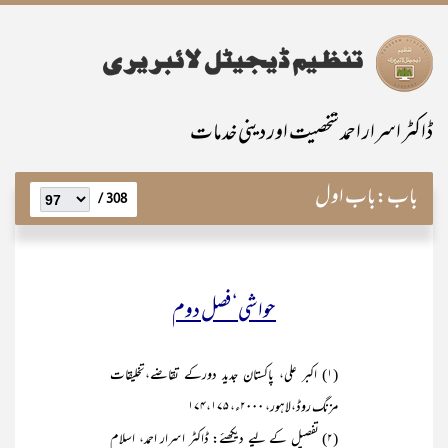
ڈاکٹر اسرار احمد شخصیت اور دینی خدمات
باب:
باب اول
308 /
حواشی‘ فصل دوم
(۱) اکبر علی، پاکستان جدید دورکے تقاضے،تخلیقات
مزنگ روڈ،لاہور، ۲۰۰۰ء، ۱۷۴،۱۷۵
(۲) تفصیل کے لیے دیکھئے: ڈاکٹر اسرار احمد، اسلام