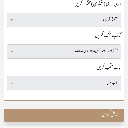
درجہ بندی (کٹیگری) منتخب کریں
کتاب منتخب کریں
باب منتخب کریں
تلاش کریں