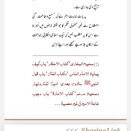
ترجیح دی جا رہی ہے۔
یہ بات نہایت اہم ہے کہ ’’سمع و طاعت‘‘ کی
اصطلاح سے غیر معمولی نظم کا جو نقشہ ذہنوں میں اُبھرتا
ہے اس کا یہ مطلب نہیں کہ ایک اسلامی انقلابی جماعت
کے ارکان بلا سوچے سمجھے اور اپنے ذہن
____________________________
صحیح البخاری‘ کتاب الاحکام‘ باب کیف
(۱)
یبایع الامام الناس ‘وکتاب الفتن‘ باب قول
النبیﷺ سترون بعدی امورًا تنکرونھا۔
وصحیح مسلم‘ کتاب الامارۃ‘ باب وجوب
طاعۃ الامیر فی غیر معصیۃ …