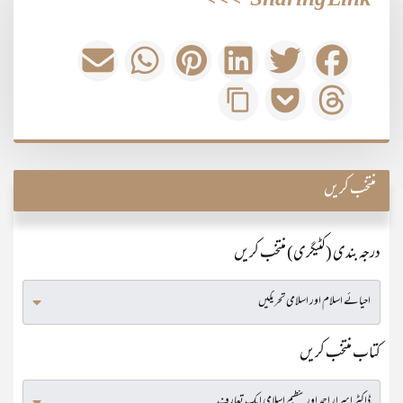
>>>
Sharing Link
منتخب کریں
درجہ بندی (کٹیگری) منتخب کریں
کتاب منتخب کریں