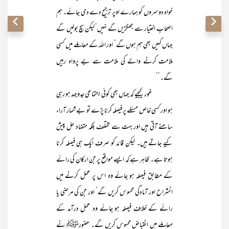
خواہ دوسروں کو ہمارے اوپر ترجیح دے دی جائے۔ ہم
اصحابِ اختیار سے جھگڑیں گے نہیں‘ لیکن سچ بولیں گے
جہاں کہیں بھی ہم ہوں گے‘ اور اللہ کے معاملے میں کسی
ملامت کرنے والے کی ملامت سے بے پرواہ رہیں
گے۔‘‘
غور کیجیے کہ جہاں بھی کوئی اجتماعی جدوجہد ہو رہی
ہو اور کسی خاص مسئلے پر فیصلہ کرنا پڑے تو بے شمار آراء
سامنے آتی ہیں اور بہت سے مختلف بلکہ متضاد حل پیش
کیے جاتے ہیں۔ لیکن قائد کو صرف ایک ہی فیصلہ کرنا
ہوتا ہے۔ ظاہر ہے کہ ایسے مواقع پر جن ارکان کی رائے
کے مطابق فیصلہ ہو جائے وہ اس پر عمل کرنے میں
انشراح اور آمادگی محسوس کریں گے‘ اور جن کی مرضی یا
رائے کے خلاف فیصلہ ہو جائے وہ عمل درآمد کے
معاملے میں انقباض محسوس کریں گے۔ حضورﷺ نے