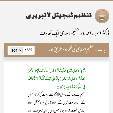
ڈاکٹر اسرار احمد اور تنظیمِ اسلامی ایک تعارف
باب:
تنظیم اسلامی کی فکر اور طریق کار
385 /
َکْرَہِ‘ وَعَلٰی اَثَرَۃٍ عَلَیْنَا‘ وَعَلٰی اَنْ لَا نُـنَازِعَ الْاَمْرَ
اَھْلَہٗ‘ وَعَلٰی اَنْ نَقُولَ بِالْحَقِّ اَیْنَمَا کُنَّا‘ لَا نَخَافُ
فِی اللّٰہِ لَوْمَۃَ لَائِمٍ))
(۱)
’’ہم نے اللہ کے رسولﷺ سے بیعت کی کہ ہم سنیں
گے اور اطاعت کریں گے‘ خواہ آسانی ہو یا مشکل‘ خواہ
ہماری طبیعت آمادہ ہو یا ہمیں اس پر جبر کرنا پڑے‘ اور