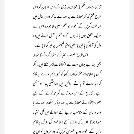
تنازعات اور نظم کی خلاف ورزی کے اس امکان کو اس
طرح ختم کیا کہ صحابہؓ سے یہ عہد لے لیا کہ وہ ہر حال میں
اطاعت کریں گے‘ خواہ جو حکم انہیں ملا ہو وہ اس سے
سوفیصد متفق ہوں یا نہ ہوں‘ خواہ حکم پر عمل کرنے میں وہ
دل کی آمادگی پائیں یا انہیں اپنی طبیعتوں پر جبر کرنا پڑے۔
اسی طرح اصحابِ اختیار کو مقرر کرنے کا معاملہ
بھی ایسا ہے جہاں بہت سے اختلافات اُبھر سکتے ہیں۔ اگر
کسی باصلاحیت مگر نووارد رُکن کو کسی اہم عہدے پر فائز
کر دیا جائے تو پرانے اراکین میں ناراضگی پیدا ہو سکتی
ہے۔ تنازع کے اس دروازے کو بند کرنے کے لیے
حضورﷺ نے صحابہؓ سے یہ عہد لیا کہ مختلف عہدے یا
ذمہ داری کے مناصب دینے کے معاملے میں کُل اختیار
میرا ہو گا‘ اور یہ کہ وہ لازماً سمع و طاعت کی روش پر قائم
رہیں گے ‘خواہ وہ یہ محسوس کریں کہ دوسروں کو ان پر