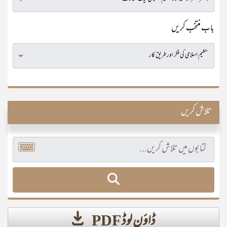
باب منتخب کریں
تلاش کریں
ڈاؤن لوڈ PDF