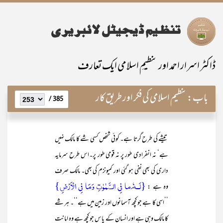
ڈاکٹر اسرار احمد اور تنظیمِ اسلامی ایک تعارف
باب:
تنظیم اسلامی کی فکر اور طریق کار
385 /
تیشے کی طرح گرتا ہے۔ کوئی شخص کسی شے کا مالک نہیں
ہے‘ نہ انفرادی طور پر نہ قومی طور پر۔اس طرح سرمایہ
داری کی بھی نفی ہو گئی اور کمیونزم کی بھی۔ مالک صرف
{لَــہٗ َما فِی السَّمٰوٰتِ وَمَا فِی الْاَرْضِ}
وہ ہے :
’’اسی کا ہے جو کچھ آسمانوں اور زمین میں ہے‘‘۔ ہر شے
کا مالک وہی ہے اور انسان کے پاس جو کچھ ہے وہ امانت