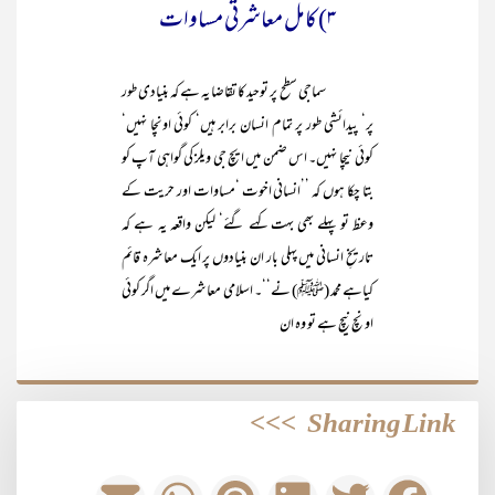
۳) کامل معاشرتی مساوات
سماجی سطح پر توحید کا تقاضا یہ ہے کہ بنیادی طور
پر‘ پیدائشی طور پر تمام انسان برابر ہیں‘ کوئی اونچا نہیں‘
کوئی نیچا نہیں۔ اس ضمن میں ایچ جی ویلز کی گواہی آپ کو
بتا چکا ہوں کہ ’’انسانی اخوت ‘مساوات اور حریت کے
وعظ تو پہلے بھی بہت کہے گئے‘ لیکن واقعہ یہ ہے کہ
تاریخِ انسانی میں پہلی بار ان بنیادوں پر ایک معاشرہ قائم
کیاہے محمد (ﷺ) نے‘‘۔ اسلامی معاشرے میں اگر کوئی
اونچ نیچ ہے تو وہ ان
>>>
Sharing Link