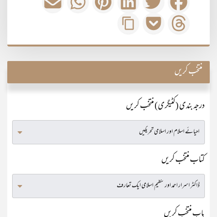
منتخب کریں
درجہ بندی (کٹیگری) منتخب کریں
کتاب منتخب کریں
باب منتخب کریں