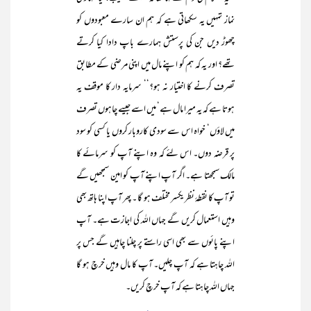
نماز تمہیں یہ سکھاتی ہے کہ ہم ان سارے معبودوں کو
چھوڑ دیں جن کی پرستش ہمارے باپ دادا کیا کرتے
تھے؟ اور یہ کہ ہم کو اپنے مال میں اپنی مرضی کے مطابق
تصرف کرنے کا اختیار نہ ہو؟‘‘ سرمایہ دار کا موقف یہ
ہوتا ہے کہ یہ میرا مال ہے‘ میں اسے جیسے چاہوں تصرف
میں لاؤں‘ خواہ اس سے سودی کاروبار کروں یا کسی کو سود
پر قرضہ دوں۔ اس لئے کہ وہ اپنے آپ کو سرمائے کا
مالک سمجھتا ہے۔ اگر آپ اپنے آپ کو امین سمجھیں گے
تو آپ کا نقطۂ نظر یکسر مختلف ہو گا ۔ پھر آپ اپنا ہاتھ بھی
وہیں استعمال کریں گے جہاں اللہ کی اجازت ہے۔ آپ
اپنے پائوں سے بھی اسی راستے پر چلنا چاہیں گے جس پر
اللہ چاہتا ہے کہ آپ چلیں۔ آپ کا مال وہیں خرچ ہو گا
جہاں اللہ چاہتا ہے کہ آپ خرچ کریں۔