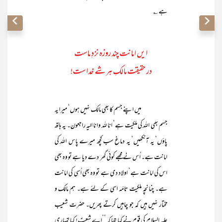
ہے ؎
ا یں امانت چند روزہ نزدِ ماست
در حقیقت مالکِ ہر شے خدا ست!
میں اپنے جسم کا بھی مالک نہیں ہوں‘ میرا یہ
جسم بھی اللہ کی ملکیت ہے‘ انا للہ وانا الیہ راجعون۔ یہ ہاتھ
پاؤں‘ یہ آنکھیں‘ یہ دماغ سب کچھ میرے پاس اللہ کی
امانت ہے۔ اُس نے مجھے کوئی گھر دے دیا ہے تو وہ بھی
اس کی امانت ہے‘ اولاد دی ہے تو وہ بھی اُسی کی امانت
ہے۔ چنانچہ ملکیت تامّہ اسی کے لئے ہے۔ ہم مالک و
مختار نہیں ہیں کہ جو چاہیں کرتے پھریں۔ حضرت شعیب
علیہ السلام کی قوم نے کہا تھا کہ ’’اے شعیبؑ! کیا تمہاری