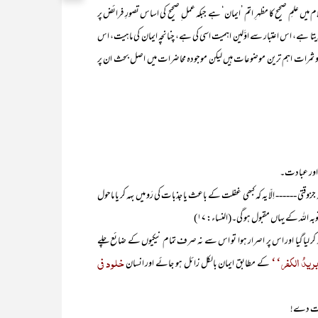
صحیح کا مظہرِ اتم ’ایمان‘ ہے جبکہ عمل ِ صحیح کی اساس تصورِ فرائض پر
دیتا ہے، اس اعتبار سے اوَّلین اہمیت اسی کی ہے، چنانچہ ایمان کی ماہیت، اس
رات اہم ترین موضوعات ہیں لیکن موجودہ محاضرات میں اصل بحث ان پر
 اور عبادت۔
------ اِلّا یہ کہ کبھی غفلت کے باعث یا جذبات کی رَو میں بہہ کر یا ماحول
للہ کے یہاں مقبول ہو گی۔(النساء: ۱۷)
لیا گیا اور اس پر اصرار ہوا تو اس سے نہ صرف تمام نیکیوں کے ضائع چلے
ریدُ الکفر‘‘
خلود فی
کے مطابق ایمان بالکل زائل ہو جائے اور انسان