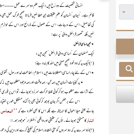
انسانی شخصیت کے دو رُخ ہیں: ایک عِلم دوسرے عمل ------ اسلام میں علمِ 
قائم ہے۔ ’ایمان‘ انسان کو علمِ حقیقت ہی عطا نہیں فرماتا صحیح محرک عمل بھی 
کی تفاصیل، اس کے درجات، اس کے حصول کے ذرائع اور اس کے لوازم و ثم
نہیں بلکہ ’تصورِ فرائضِ دینی‘ پر ہے!
٭
تین اساسی فرائض
ایک مسلمان کے ’اساسی دینی فرائض‘ تین ہیں:
(۱) ایک یہ کہ وہ خود صحیح معنی میں اللہ کا بندہ بنے!
٭ اس کے لئے چار اساسی اصطلاحات ہیں: اسلام، اطاعتِ خدا و رسول، تقویٰ
٭ یہ کیفیات انسان میں ہمہ تن، ہمہ وقت اور ہمہ وجوہ مطلوب ہیں نہ کہ جزوقتی 
کے اثرات سے مغلوب ہو کر کوئی غلط حرکت سرزد ہو جائے، تو اس پر فوری توبہ ا
اس کے برعکس اگر جان بوجھ کرکوئی بھی بڑا گناہ مستقل طور پر اختیار کر 
’’المعاصی ب
جانے یعنی حبطِ اعمال کا اندیشہ ہے بلکہ اس کا بھی خطرہ ہے کہ
النار
کا مستحق ہو جائے۔ اِلَّا یہ کہ حقیقی اور واقعی ’اضطرار‘ موجود ہو۔!!
(۲) دُوسرے یہ کہ دوسروں کو حتی المقدور اسلام کی تبلیغ کرے اور دین کی دعوت دے!