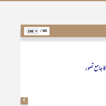
385 /
ا جامع تصور