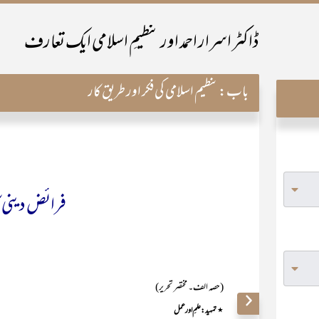
ڈاکٹر اسرار احمد اور تنظیمِ اسلامی ایک تعارف
باب:
تنظیم اسلامی کی فکر اور طریق کار
فرائض دینی ک
(حصہ الف۔ مختصر تحریر)
٭
تمہید: علمِ اور عمل