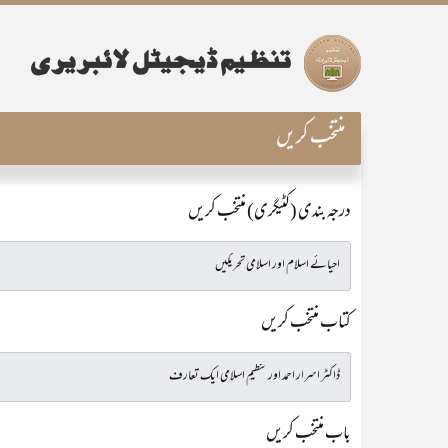
منتخب کریں
درجہ بندی (کٹیگری) منتخب کریں
کتاب منتخب کریں
باب منتخب کریں