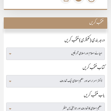
منتخب کریں
درجہ بندی (کٹیگری) منتخب کریں
کتاب منتخب کریں
باب منتخب کریں