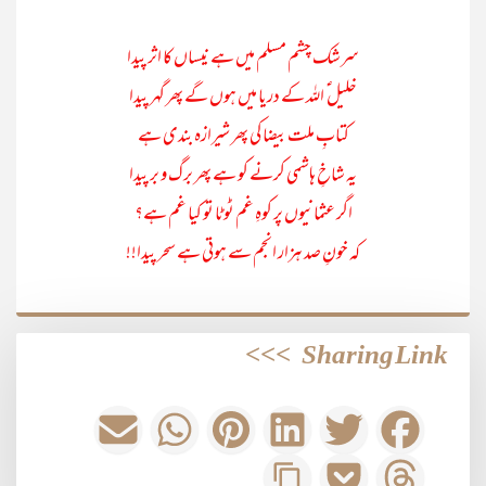
سرشک چشم مسلم میں ہے نیساں کا اثر پیدا
خلیل ؑ اللہ کے دریا میں ہوں گے پھر گہر پیدا
کتابِ ملت بیضا کی پھر شیرازہ بندی ہے
یہ شاخِ ہاشمی کرنے کو ہے پھر برگ و بر پیدا
اگر عثمانیوں پر کوہِ غم ٹوٹا تو کیا غم ہے؟
کہ خونِ صد ہزار انجم سے ہوتی ہے سحر پیدا!!
>>>
Sharing Link