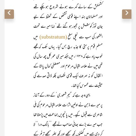
کشمکش کے سائے گہرے ہونے شروع ہو چکے تھے
اور مسلمانانِ ہند اپنے قومی تشخص کے تحفظ کے لیے
جان توڑ کوشش پر مجبور ہو گئے تھے‘ لہٰذا میرے تحت
الشعور کی سب سے نچلی سطح
میں
(substratum)
مسلم قوم پرستی کا جذبہ رچ بس گیا۔ یہاں تک کہ مجھے
خوب یاد ہے کہ ۱۹۳۸ء میں جبکہ میری عمر کل چھ سال کی
تھی میں نے علامہ اقبال مرحوم اور مصطفی کمال پاشا کے
انتقال کو نہ صرف ایک قومی نقصان بلکہ ذاتی صدمے کی
حیثیت سے محسوس کیا تھا۔
یہی وجہ ہے کہ ’نیم شعوری‘ کے دور کے آغاز
پر میرے ذہن نے اولین اثرات علامہ اقبال مرحوم کی ملّی
شاعری سے قبول کیے۔ میں پانچویں جماعت میں پڑھتا تھا
جب میرے بڑے بھائی صاحب نے مجھے ’’بانگِ درا‘‘ لا
کر دی جسے میں گھنٹوں کچھ سمجھے اور کچھ بغیر سمجھے ترنّم کے