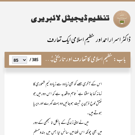
ڈاکٹر اسرار احمد اور تنظیمِ اسلامی ایک تعارف
باب:
تنظیم اسلامی کا تعارف اور تاریخی پس منظر
385 /
اس کے آخری حصے کو بھی زیادہ سے زیادہ نیم شعوری کا
زمانہ کہا جا سکتا ہے‘ تاہم واقعہ یہ ہے کہ اس دور میں جو
نقش لوحِ ذہن پر ثبت ہو جائیں وہ بہت گہرے اور دیر پا
ہوتے ہیں۔
میں نے اپنی زندگی کے بالکل نا سمجھی کے دور
میں بھی چونکہ اس فضا میں سانس لیا جس میں ہندومسلم