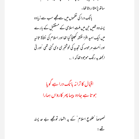
ساتھ پڑھتا رہتا تھا۔
بانگِ درا کی نظموں میں سے مجھے سب سے زیادہ
پسند وہ تھیں جن میں ملت ِاسلامی کے مستقبل کے بارے
میں ایک امید افزا نقشہ کھینچا گیا تھا اور اسلام کی نشأۃِ ثانیہ
اور اُمت ِمرحومہ کی تجدید کی خوشخبری دی گئی تھی ‘اور فی
الجملہ یہ رنگ موجود تھا کہ:
؎
اقبال کا ترانہ بانگ درا ہے گویا
ہوتا ہے جادہ پیما پھر کارواں ہمارا
خصوصاً ’طلوعِ اسلام‘ کے یہ اشعار تو مجھے بے حد پسند
تھے: