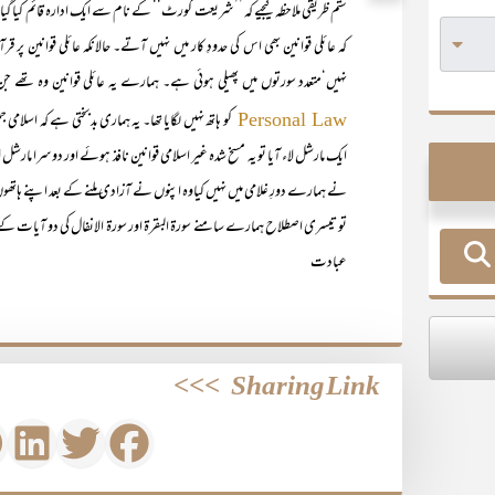
ستم ظریقی ملاحظہ کیجیے کہ ’’شریعت کورٹ‘‘ کے نام سے ایک ادارہ قائم کیا گیا
کہ عائلی قوانین بھی اس کی حدودِ کار میں نہیں آتے۔ حالانکہ عائلی قوانی
نہیں‘متعدد سورتوں میں پھیلی ہوئی ہے۔ ہمارے یہ عائلی قوانین وہ تھے جن
کو ہاتھ نہیں لگایا تھا۔ یہ ہماری بدبختی ہے کہ اسلام
Personal Law
ایک مارشل لاء آیا تو یہ مسخ شدہ غیر اسلامی قوانین نافذ ہوئے اور دوسرا مارشل
نے ہمارے دورِ غلامی میں نہیں کیاوہ اپنوں نے آزادی ملنے کے بعد اپنے ہاتھو
تو تیسری اصطلاح ہمارے سامنے سورۃ البقرۃ اور سورۃ الانفال کی دو آیات ک
عبادت
>>>
Sharing Link