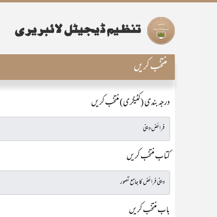
منتخب کریں
درجہ بندی (کٹیگری) منتخب کریں
کتاب منتخب کریں
باب منتخب کریں