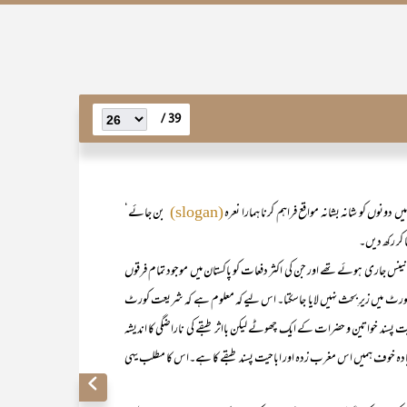
39 /
 دونوں کو شانہ بشانہ مواقع فراہم کرنا ہمارا نعرہ
بن جائے‘
(slogan)
 کر رکھ دیں۔
ڈی نینس جاری ہوئے تھے اور جن کی اکثر دفعات کو پاکستان میں موجود تمام فرقوں
عت کورٹ میں زیرِ بحث نہیں لایا جاسکتا۔ اس لیے کہ معلوم ہے کہ شریعت کورٹ
پسند خواتین و حضرات کے ایک چھوٹے لیکن بااثر طبقے کی ناراضگی کا اندیشہ
یادہ خوف ہمیں اس مغرب زدہ اور اباحیت پسند طبقے کا ہے۔اس کا مطلب یہی