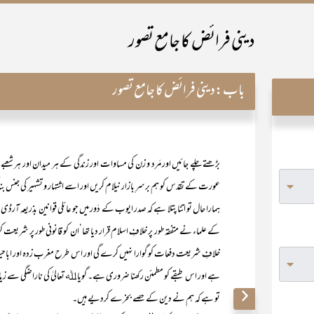
دینی فرائض کا جامع تصور
باب:
دینی فرائض کا جامع تصور
بڑھتے چلے جائیں اور مَرد و زن کی مساوات اور زندگی کے ہر میدان اور ہر شعبے میں
عورت کے تقدس کو ہم برسرِ بازار نیلام کریں اور اسے اشتہار و تشہیر کی جنس بنا
ہمارا حال تو اتنا پتلا ہے کہ صدر ایوب کے دَور میں جو عائلی قوانین بذریعہ آر
کے علماء نے متفقہ طور پر خلافِ اسلام قرار دیا تھا‘ان کو قانونی طور پر شری
خلافِ شریعت دفعات کو گوارا نہیں کرے گی اور اس طرح مغرب زدہ اور اباحیت 
ہے اور اس طبقے کو مطمئن رکھنا ضروری ہے۔ گویا ﷲ تعالیٰ کی ناراضگی سے ز
تو ہے کہ ہم نے دین کے حصے بخرے کردیے ہیں۔