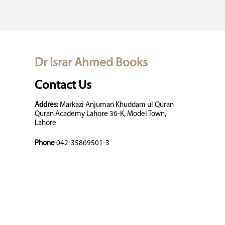
Dr Israr Ahmed Books
Contact Us
Addres:
Markazi Anjuman Khuddam ul Quran
Quran Academy Lahore 36-K, Model Town,
Lahore
Phone
042-35869501-3