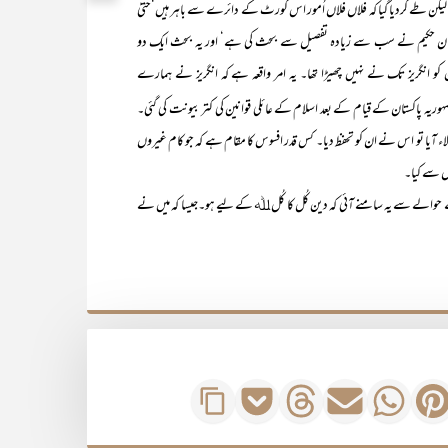
 لیکن طے کردیا گیا کہ فلاں فلاں اُمور اس کورٹ کے دائرے سے باہر ہیں‘حتیٰ
ن پر قرآن حکیم نے سب سے زیادہ تفصیل سے بحث کی ہے‘ اور یہ بحث ایک دو
 کو انگریز تک نے نہیں چھیڑا تھا۔ یہ امر واقعہ ہے کہ انگریز نے ہمارے
ی جمہوریہ پاکستان کے قیام کے بعد اسلام کے عائلی قوانین کی کتر بیونت کی گئی۔
 لاء آیا تو اس نے ان کو تحفظ دیا۔ کس قدر افسوس کا مقام ہے کہ جو کام غیروں
ں سے کیا۔
ے حوالے سے یہ سامنے آئی کہ دین کُل کا کُل ﷲ کے لیے ہو۔جیسا کہ میں نے