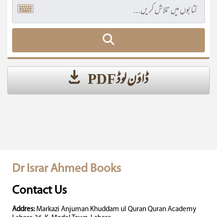
ڈاؤن لوڈ PDF
Dr Israr Ahmed Books
Contact Us
Addres:
Markazi Anjuman Khuddam ul Quran Quran Academy