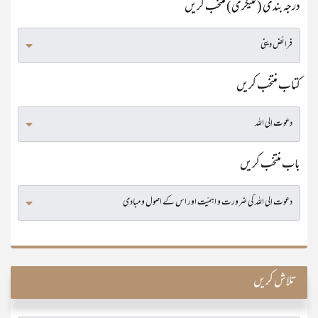
درجہ بندی (کٹیگری) منتخب کریں
کتاب منتخب کریں
باب منتخب کریں
تلاش کریں