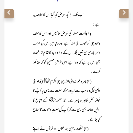
اب تک جو کچھ عرض کیا گیا اس کا خلاصہ یہ
ہے :
(۱) اُمت مسلمہ کی غرضِ تاسیس اور اس کا مقصد
وجود ہی ’دعوت الی اللہ‘ ہے اور دنیا میں اس کی عزت
وسربلندی ہی نہیں بلکہ اس کے وجود و بقا کا تمام تر انحصار
بھی اس پر ہے کہ وہ اپنے اس فرض منصبی کو کماحقہ ٗادا
کرے۔
(۲) پھر دعوت الی اللہ ہی نبی اکرمﷺ (فداہ ابی
واُمی) کی وہ سب سے زیادہ مؤکد سنت ہے جس پر آپؐ کا
تواتر عمل ظاہر و باہر ہے۔ لہٰذا حضورﷺ کے اتباع کا
اولین تقاضا بھی یہی ہے کہ آپ کی سنت ِدعوت کا اتباع
کیا جائے۔
(۳) مختلف مذہبی جماعتوں اور فرقوں نے اپنے