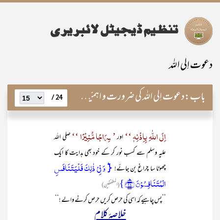
دعوت اِلی اللہ
باب:
دعوت اِلی اللہ کی ضرورت و اہمیّت اور اس کے اصول و مبادی
24 /
اِلَی اللّٰہِ بِاِذۡنِہٖ ‘‘
’ سِرَاجًا مُّنِیۡرًا ‘‘
اور
صلی اللہ
علیہ وسلم سے کسب نور کر کے خود بھی ہدایت کا ایک
{ؕ وَ فِیۡ ذٰلِکَ فَلۡیَتَنَافَسِ
چھوٹا سا چراغ بن جائے!
الۡمُتَنَافِسُوۡنَ ﴿ؕ۲۶﴾}
(المطففّین)
’’پس چاہیے کہ اسی کی حرص کریں حرص کرنے والے !‘‘
خلاصۂ کلام