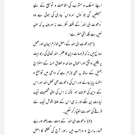
اپنے مسلک و مشرب کی اشاعت و توسیع کے لیے
’مبلغین ‘کی جو’سول سروس‘ جاری کی ہوئی ہے وہ
’دعوت الی اللہ‘ کے نقطہ نظر سے نہ صرف یہ کہ مفید
نہیں ہے بلکہ الٹی مضر ہے!
(۴) دعوت الی اللہ کے اصل لوازم ایمان اور عمل
صالح ہیں نہ کہ فروعاتِ دین کا علم۔ اللہ تعالیٰ کی ربوبیت
پر یقین واثق اور اعمالِ صالحہ و اخلاقِ حسنہ کے امتزاج
جمیل کے ساتھ یہ بھی لازم ہے کہ داعی میں تواضع و
انکسار پایا جائے اور اس کی دعوت بھی محض اللہ اور اس
کے دین کی طرف ہو‘ تاکہ نہ اس کی اپنی شخصیت ایک
نیابت بن سکے اور نہ ہی اس کے حلقہ بگوش ایک نئے
فرقے کی صورت اختیار کر سکیں۔
(۵) ’دعوت الی اللہ‘ کے بہت سے پہلو اور بے
شمار مدارج و مراتب ہیں ۔اور آج کی گفتگو کا اصل