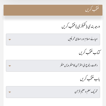
منتخب کریں
درجہ بندی (کٹیگری) منتخب کریں
کتاب منتخب کریں
باب منتخب کریں