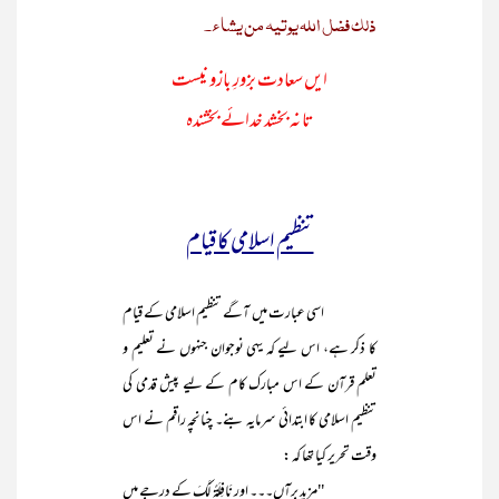
ذلک فضل اللہ یوتیہ من یشاء۔
ایں سعادت بزورِ بازو نیست
تا نہ بخشد خدائے بخشندہ
تنظیم اسلامی کا قیام
اسی عبارت میں آگے تنظیم اسلامی کے قیام
کا ذکر ہے، اس لیے کہ یہی نوجوان جنہوں نے تعلیم و
تعلم قرآن کے اس مبارک کام کے لیے پیش قدمی کی
تنظیم اسلامی کا ابتدائی سرمایہ بنے۔ چنانچہ راقم نے اس
وقت تحریر کیا تھا کہ :
"مزید برآں۔۔۔ اور نَافِلَۃً لَّکَ کے درجے میں