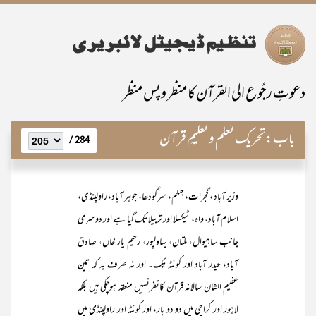
دعوتِ رجُوع الی القرآن کا منظر و پس منظر
باب:
تحریک تعلم و تعلیمِ قرآن
284 /
وزیر آباد ، گجرات، جہلم، سرگودھا، جوہر آباد، راولپنڈی،
اسلام آباد، واہ، ٹیکسلا اور تربیلا تک گیا ہے اور دوسری
جانب ساہیوال، ملتان، بہاولپور، رحیم یار خاں، صادق
آباد، حیدر آباد اور کوئٹہ تک۔ اور نہ صرف یہ کہ تین
عظیم الشان سالانہ قرآن کانفرنسیں منعقد ہوچکی ہیں بلکہ
لاہور اور کراچی میں دو دو بار، اور کوئٹہ اور راولپنڈی میں