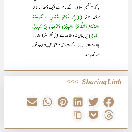
یہ کہ "تنظیم اسلامی" کے نام سے ایک چھوٹا سا قافلہ
((اِنِّیْ اٰمُرُکُمْ بِخَمْسٍ: بِالْجَمَاعَۃِ
فرمان نبوی
وَالسَّمْعِ وَالطَّاعَۃِ وَالْھِجْرَۃِ وَالْجِھَادِ فِیْ سَبِیْلِ
اللّٰہِ))
میں بیان شدہ مقاصد کے پیش نظر سفر کا آغاز کر
چکا ہے اور اس راہ کے پہلے اقدام یعنی تجدید ایمان، توبہ
اور تجدید عہد
>>>
Sharing Link