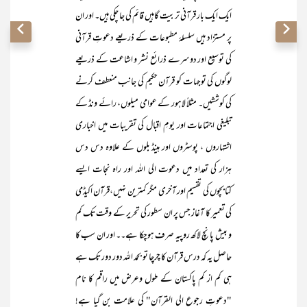
ایک ایک بار قرآنی تربیت گاہیں قائم کی جا چکی ہیں۔ اور ان
پر مستزاد ہیں سلسلۂ مطبوعات کے ذریعے دعوتِ قرآنی
کی توسیع اور دوسرے ذرائع نشر و اشاعت کے ذریعے
لوگوں کی توجہات کو قرآن حکیم کی جانب منعطف کرنے
کی کوششیں۔ مثلاً لاہور کے عوامی میلوں، رائے ونڈ کے
تبلیغی اجتماعات اور یومِ اقبال کی تقریبات میں اخباری
اشتہاروں ، پوسٹروں اور ہینڈ بلوں کے علاوہ دس دس
ہزار کی تعداد میں دعوت الی اللہ اور راہ نجات ایسے
کتابچوں کی تقسیم اور آخری مگر کمترین نہیں،قرآن اکیڈمی
کی تعمیر کا آغاز جس پر ان سطور کی تحریر کے وقت تک کم
و بیش پانچ لاکھ روپیہ صرف ہوچکا ہے۔۔ اور ان سب کا
حاصل یہ کہ درس قرآن کا چرچا تو بحمد اللہ دور دور تک ہے
ہی کم از کم پاکستان کے طول وعرض میں راقم کا نام
"دعوتِ رجوع الی القرآن" کی علامت بن گیا ہے!