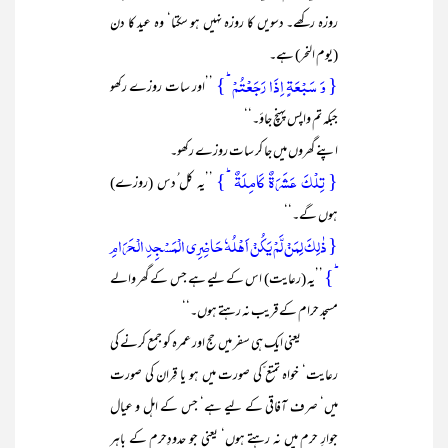
روزہ رکھے۔ دسویں کا روزہ نہیں ہو سکتا‘ وہ عید کا دن
(یوم النحر) ہے۔
{ وَ سَبۡعَۃٍ اِذَا رَجَعۡتُمۡ ؕ}
’’اور سات روزے رکھو
جبکہ تم واپس پہنچ جاؤ۔‘‘
اپنے گھروں میں جا کر سات روزے رکھو۔
{ تِلۡکَ عَشَرَۃٌ کَامِلَۃٌ ؕ}
’’یہ کل ُدس (روزے)
ہوں گے۔‘‘
{ ذٰلِکَ لِمَنۡ لَّمۡ یَکُنۡ اَہۡلُہٗ حَاضِرِی الۡمَسۡجِدِ الۡحَرَامِ
ؕ}
’’یہ (رعایت) اس کے لیے ہے جس کے گھر والے
مسجد حرام کے قریب نہ رہتے ہوں۔‘‘
یعنی ایک ہی سفر میں حج اور عمرہ کو جمع کرنے کی
رعایت‘ خواہ تمتع ّکی صورت میں ہو یا قِران کی صورت
میں‘ صرف آفاقی کے لیے ہے‘ جس کے اہل و عیال
جوارِ حرم میں نہ رہتے ہوں‘ یعنی جو حدودِحرم کے باہر