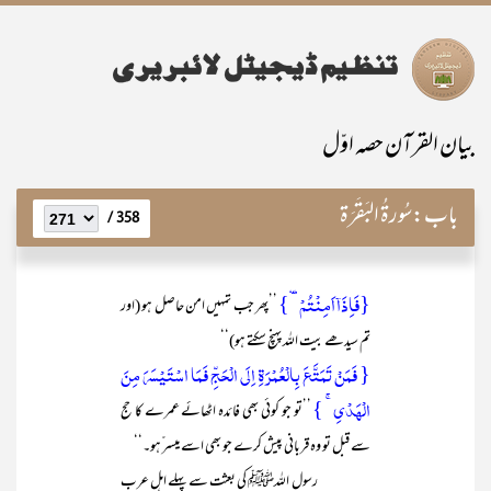
بیان القرآن حصہ اوّل
باب:
سُورۃُ البَقَرَۃ
358 /
{فَاِذَاۤ اَمِنۡتُمۡ ٝ}
’’پھر جب تمہیں امن حاصل ہو (اور
تم سیدھے بیت اللہ پہنچ سکتے ہو)‘‘
{ فَمَنۡ تَمَتَّعَ بِالۡعُمۡرَۃِ اِلَی الۡحَجِّ فَمَا اسۡتَیۡسَرَ مِنَ
الۡہَدۡیِ ۚ }
’’تو جو کوئی بھی فائدہ اٹھائے عمرے کا حج
سے قبل تو وہ قربانی پیش کرے جو بھی اسے میسر ّہو۔‘‘
رسول اللہﷺ کی بعثت سے پہلے اہل عرب