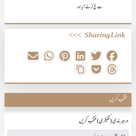
سے حج کرنے آیا ہو۔
>>>
Sharing Link
منتخب کریں
درجہ بندی (کٹیگری) منتخب کریں