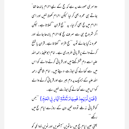
دوسری صورت یہ ہے کہ حج کے لیے احرام باندھا تھا‘
جاتے ہی عمرہ بھی کر لیا‘ لیکن احرام کھولا نہیں اور اسی
احرام میں حج بھی کر لیا۔ یہ ’’حج ِقران‘‘ کہلاتا ہے۔ لیکن
اگر شروع ہی سے صرف حج کا احرام باندھا جائے اور
عمرہ نہ کیا جائے تو یہ ’’حج ِافراد‘‘ کہلاتا ہے۔ قران یا تمتع
کرنے والے پر قربانی ضروری ہے۔ امام ابوحنیفہ رحمہ اللہ
علیہ اسے دمِ شکر کہتے ہیں اور قربانی کرنے والے کو اس
میں سے کھانے کی اجازت دیتے ہیں۔ امام شافعی رحمہ
اللہ علیہ کے نزدیک یہ دمِ جبر ہے اور قربانی کرنے والے
کو اس میں سے کھانے کی اجازت نہیں ہے۔
{فَمَنۡ لَّمۡ یَجِدۡ فَصِیَامُ ثَلٰثَۃِ اَیَّامٍ فِی الۡحَجِّ}
’’جس
کو قربانی نہ ملے تو وہ تین دن کے روزے ایامِ حج میں
رکھے‘‘
یعنی عین ایامِ حج میں ساتویں‘ آٹھویں اور نویں ذوالحجہ کو