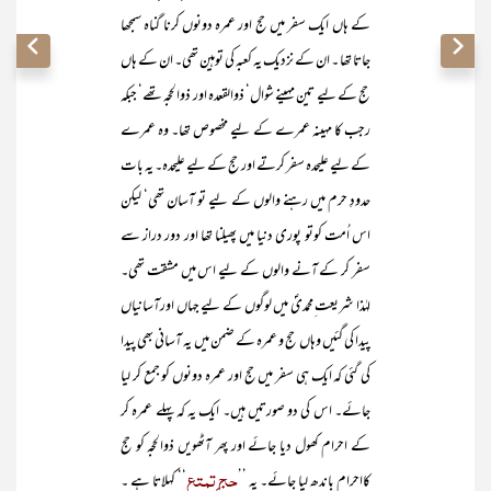
کے ہاں ایک سفر میں حج اور عمرہ دونوں کرنا گناہ سمجھا
جاتا تھا ۔ ان کے نزدیک یہ کعبہ کی توہین تھی۔ ان کے ہاں
حج کے لیے تین مہینے شوال‘ ذوالقعدہ اور ذوالحجہ تھے‘ جبکہ
رجب کا مہینہ عمرے کے لیے مخصوص تھا۔ وہ عمرے
کے لیے علیحدہ سفر کرتے اور حج کے لیے علیحدہ۔ یہ بات
حدودِ حرم میں رہنے والوں کے لیے تو آسان تھی‘ لیکن
اس اُمت کوتو پوری دنیا میں پھیلنا تھا اور دور دراز سے
سفر کر کے آنے والوں کے لیے اس میں مشقت تھی۔
لہٰذا شریعت ِمحمدیؐ میں لوگوں کے لیے جہاں اورآسانیاں
پیدا کی گئیں وہاں حج و عمرہ کے ضمن میں یہ آسانی بھی پیدا
کی گئی کہ ایک ہی سفر میں حج اور عمرہ دونوں کو جمع کر لیا
جائے۔ اس کی دو صورتیں ہیں۔ ایک یہ کہ پہلے عمرہ کر
کے احرام کھول دیا جائے اور پھر آٹھویں ذوالحجہ کو حج
حج ِتمتع
کااحرام باندھ لیا جائے۔ یہ ’’
‘‘ کہلاتا ہے ۔