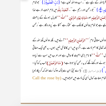
{رَبِّ الۡعٰلَمِیۡنَ}
 شکر) اللہ کے لیے ہے‘‘۔ اب وہ اللہ کون ہے؟
’’جو تمام
 ۙ﴿۲﴾}
اَلْحَمْدُ لِلّٰہِ
’’جو رحمن اور رحیم ہے‘‘۔
میں لام حرفِ جر ہے لہٰذا
َحْمٰنِ الرَّحِیْمِ
مٰلِکِ یَوْمِ الدِّیْنِ ’’اللّٰہ‘‘
اور
کا بدل ہونے کے باعث
کے لیے ہے جو تمام جہانوں کا مالک ہے‘ مختار ہے‘ آقا ہے‘ پروردگار ہے‘ رحمن
’’الرَّحْمٰنِ الرَّحِیْمِ‘‘
ونوں صفاتی نام‘
آئے ہیں۔بلکہ دونوں جگہ اللہ کے
لہ تعالیٰ کا اسم ذات ہے۔ اگرچہ میں اس کا قائل نہیں ہوں۔ یہ بھی ایک صفاتی
’’اللّٰہ‘‘
ال
کا نام بڑی اہمیت کا حامل ہے اور عرب میں سب سے زیادہ
(مَا الرَّحْمٰنُ)
وئے اور کہنے لگے کہ یہ رحمن کیا ہوتا ہے؟
تب یہ کہا گیا :
نٰی ۚ}
(بنی اسراء یل :۱۱۰)
’’(اے نبیؐ! ان سے) کہہ دو کہ اُسے اللہ کہہ کر پکارلو یا
ہ تمام صفاتِ کمال اُسی کی ذات میں موجود ہیں۔
(Call the rose by