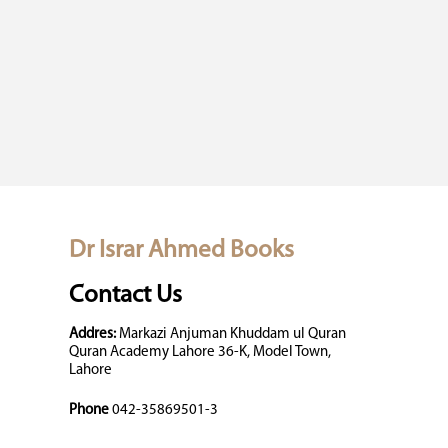
Dr Israr Ahmed Books
Contact Us
Addres:
Markazi Anjuman Khuddam ul Quran
Quran Academy Lahore 36-K, Model Town,
Lahore
Phone
042-35869501-3