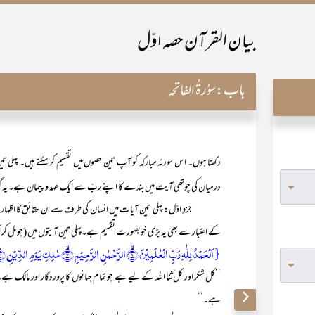
بیان القرآن حصہ اوّل
باب:
سوُرۃُ الفاتحہ
رکھتا ہوں۔ اس سورئہ مبارکہ کو آپ تین حصوں میں تقسیم کر سکتے ہیں۔ پہلی تین
درمیان کی چوتھی آیت میں بندے کا اپنے ربّ سے ایک عہد و پیمان ہے۔ یہ گوی
جزوِ اوّل: پہلی تین آیات میں انسان کی طرف سے ان حقائق کا اظہار ہے جہا
کے اعتبار سے بھی یہ بڑی خوبصورت تقسیم ہے۔پہلی تین آیتوں میں (جو مل کر ایک 
{اَلۡحَمۡدُ لِلّٰہِ رَبِّ الۡعٰلَمِیۡنَ ۙ﴿۱﴾الرَّحۡمٰنِ الرَّحِیۡمِ ۙ﴿۲﴾مٰلِکِ یَوۡمِ الدِّیۡنِ ؕ﴿۳﴾}
’’کل شکر اور کل ُثنا اللہ کے لیے ہے جو تمام جہانوں کا پروردگار اور مالک ہے
ہے۔‘‘