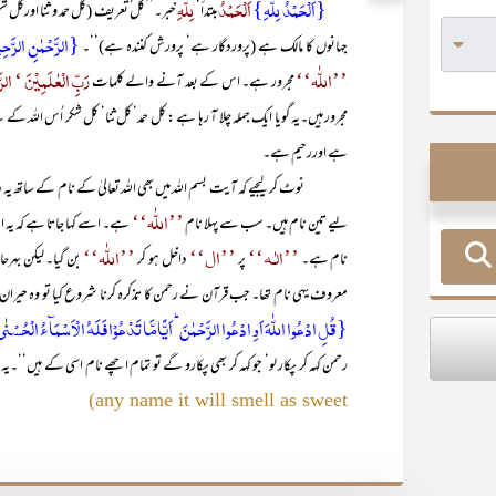
{اَلۡحَمۡدُ لِلّٰہِ}
اَلْحَمْدُ
لِلّٰہِ
مبتدأ‘
خبر۔’’کل ُتعریف (کل حمد و ثنا اورکل
{الرَّحۡمٰنِ الرَّحِیۡمِ
جہانوں کا مالک ہے (پروردگار ہے‘ پرورش کنندہ ہے)‘‘۔
’’اللّٰہ‘‘
رَبِّ الْعٰلَمِیْنَ ‘ الرّ
مجرور ہے۔ اس کے بعد آنے والے کلمات
مجرور ہیں۔یہ گویا ایک جملہ چلا آ رہا ہے : کل حمد‘ کل ثنا‘ کل شکر اُس اللہ 
ہے اوررحیم ہے۔
نوٹ کر لیجیے کہ آیت بسم اللہ میں بھی اللہ تعالیٰ کے نام کے ساتھ یہ د
’’اللّٰہ‘‘
لیے تین نام ہیں۔ سب سے پہلا نام
ہے۔ اسے کہا جاتا ہے کہ یہ ال
’’الٰـہ‘‘
’’ال‘‘
’’اللّٰہ‘‘
نام ہے۔
پر
داخل ہو کر
بن گیا۔ لیکن بہرح
معروف یہی نام تھا۔ جب قرآن نے رحمن کا تذکرہ کرنا شروع کیا تو وہ حیران ہ
{قُلِ ادۡعُوا اللّٰہَ اَوِ ادۡعُوا الرَّحۡمٰنَ ؕ اَیًّامَّا تَدۡعُوۡا فَلَہُ الۡاَسۡمَآءُ الۡحُسۡ
رحمن کہہ کر پکار لو‘ جو کہہ کر بھی پکارو گے تو تمام اچھے نام اسی کے ہیں‘‘۔ی
any name it will smell as sweet)