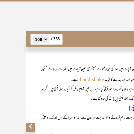
358 /
 آیات میں اللہ کی حمد و ثنا ہے‘ آخری تین آیات میں اللہ سے دُعا ہے‘ جبکہ
ا اللہ اور بندے کا ایک
ہے۔
hand shake
ں تک وہ خود پہنچ گیا ہے۔ یہ تین آیتیں مل کر ایک جملہ بنتی ہیں۔ گرامر
جملہ بنتی ہیں) اللہ کی حمدوثناہے۔
۔ بہت رحم فرمانے والا‘ نہایت مہربان ہے ‘ جزا و سزا کے دن کا مالک و مختار