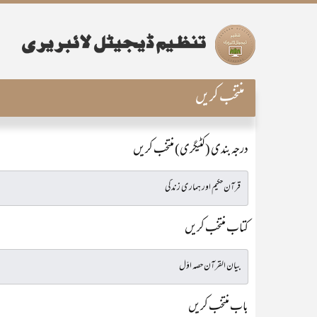
منتخب کریں
درجہ بندی (کٹیگری) منتخب کریں
کتاب منتخب کریں
باب منتخب کریں