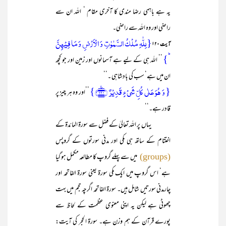
یہ ہے باہمی رضا مندی کا آخری مقام ‘ اللہ ان سے
راضی اور وہ اللہ سے راضی۔
{لِلّٰہِ مُلۡکُ السَّمٰوٰتِ وَ الۡاَرۡضِ وَ مَا فِیۡہِنَّ
آیت ۱۲۰
ؕ}
’’ اللہ ہی کے لیے ہے آسمانوں اور زمین اور جو کچھ
ان میں ہے‘ سب کی بادشاہی ۔‘‘
{ وَ ہُوَ عَلٰی کُلِّ شَیۡءٍ قَدِیۡرٌ ﴿۱۲۰﴾٪}
’’اور وہ ہر چیز پر
قادر ہے۔‘‘
یہاں پر اللہ تعالیٰ کے فضل سے سورۃ المائدۃ کے
اختتام کے ساتھ ہی مکی اور مدنی سورتوں کے گروپس
میں سے پہلے گروپ کا مطالعہ مکمل ہو گیا
(groups)
ہے‘ اس گروپ میں ایک مکی سورۃ یعنی سورۃ الفاتحہ اور
چارمدنی سورتیں شامل ہیں۔ سورۃ الفاتحہ اگرچہ حجم میں بہت
چھوٹی ہے لیکن یہ اپنی معنوی عظمت کے لحاظ سے
پورے قرآن کے ہم وزن ہے۔ سورۃ الحجر کی آیت: