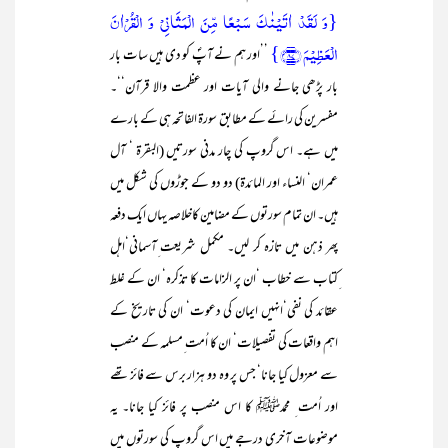
{وَ لَقَدۡ اٰتَیۡنٰکَ سَبۡعًا مِّنَ الۡمَثَانِیۡ وَ الۡقُرۡاٰنَ
الۡعَظِیۡمَ ﴿۸۷﴾}
’’اور ہم نے آپؐ کو دی ہیں سات بار
بار پڑھی جانے والی آیات اور عظمت والا قرآن‘‘۔
مفسرین کی رائے کے مطابق سورۃ الفاتحہ ہی کے بارے
میں ہے۔ اس گروپ کی چار مدنی سورتیں (البقرۃ ‘ آل
عمران‘ النساء اور المائدۃ) دو دو کے جوڑوں کی شکل میں
ہیں۔ ان تمام سورتوں کے مضامین کاخلاصہ یہاں ایک دفعہ
پھر ذہن میں تازہ کر لیں۔ مکمل شریعت ِآسمانی‘اہل
ِکتاب سے خطاب ‘ان پر الزامات کا تذکرہ‘ ان کے غلط
عقائد کی نفی‘انہیں ایمان کی دعوت‘ ان کی تاریخ کے
اہم واقعات کی تفصیلات‘ ان کا اُمت ِمسلمہ کے منصب
سے معزول کیا جانا‘ جس پر وہ دو ہزار برس سے فائز تھے
اور اُمت ِ محمدﷺ کا اس منصب پر فائز کیا جانا۔ یہ
موضوعات آخری درجے میں اس گروپ کی سورتوں میں