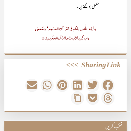
مکمل ہو گئے ہیں۔
بارک اللّٰہ لی ولکم فی القرآن العظیم‘ ونفعنی
وایاکم بالآیات والذکر الحکیمoo
>>>
Sharing Link
منتخب کریں