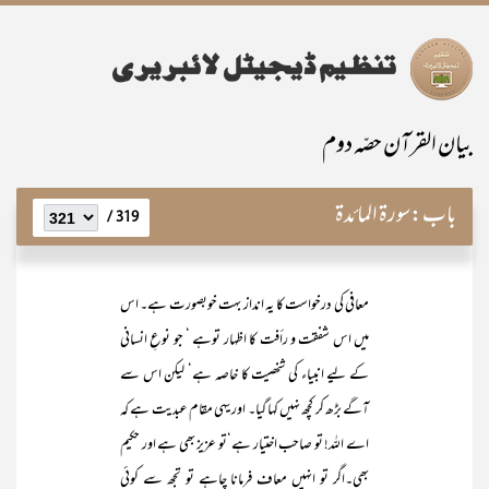
بیان القرآن حصّہ دوم
باب:
سورۃ المائدۃ
319 /
معافی کی درخواست کا یہ انداز بہت خوبصورت ہے۔ اس
میں اس شفقت و رأفت کا اظہار توہے ‘ جو نوعِ انسانی
کے لیے انبیاء کی شخصیت کا خاصہ ہے‘ لیکن اس سے
آگے بڑھ کر کچھ نہیں کہا گیا۔ اور یہی مقام عبدیت ہے کہ
اے اللہ! تو صاحب اختیار ہے‘تو عزیز بھی ہے اور حکیم
بھی۔اگر تو انہیں معاف فرمانا چاہے تو تجھ سے کوئی