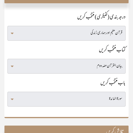
درجہ بندی (کٹیگری) منتخب کریں
کتاب منتخب کریں
باب منتخب کریں
تلاش کریں