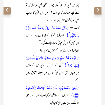
بازپرس نہیں کر سکتا‘کوئی جواب طلبی نہیں کر سکتا کہ تو
نے کیسے معاف کر دیا!اب آخر میں اس پیشی کا ڈراپ
سین اور آخری نقشہ دکھایاجا رہا ہے۔
{قَالَ اللّٰہُ ہٰذَا یَوۡمُ یَنۡفَعُ الصّٰدِقِیۡنَ
آیت ۱۱۹
صِدۡقُہُمۡ ؕ}
’’اللہ فرمائے گایہ آج کا دن وہ ہے جس
دن سچوں کو ان کی سچائی فائدہ پہنچائے گی۔‘‘
ان کا سچ اور صدق ان کے حق میں مفید ہو گا۔
{ لَہُمۡ جَنّٰتٌ تَجۡرِیۡ مِنۡ تَحۡتِہَا الۡاَنۡہٰرُ خٰلِدِیۡنَ
فِیۡہَاۤ اَبَدًا ؕ }
’’ان کے لیے باغات ہیں جن کے دامن
میں ندیاں بہتی ہوں گی‘ وہ ان میں ہمیشہ ہمیش رہیں
گے۔‘‘
{رَضِیَ اللّٰہُ عَنۡہُمۡ وَ رَضُوۡا عَنۡہُ ؕ ذٰلِکَ الۡفَوۡزُ الۡعَظِیۡمُ
﴿۱۱۹﴾}
’’اللہ ان سے راضی ہو گیااور وہ اللہ سے راضی
ہو گئے۔ یہی ہے بڑی کامیابی۔‘‘