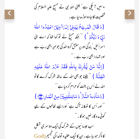
۱۷میں آ چکی ہے‘ یعنی اللہ ہی نے مسیح علیہ السلام کی
شخصیت کا لبادہ اوڑھ لیا ہے۔
{وَ قَالَ الۡمَسِیۡحُ یٰبَنِیۡۤ اِسۡرَآءِیۡلَ اعۡبُدُوا اللّٰہَ
رَبِّیۡ وَ رَبَّکُمۡ ؕ}
’’ جبکہ مسیحؑ نے تو کہا تھا کہ اے بنی
اسرائیل ‘بندگی اور پرستش کرو اللہ کی جو میرابھی ربّ ہے
اور تمہارا بھی ر بّ ہے ۔‘‘
{اِنَّہٗ مَنۡ یُّشۡرِکۡ بِاللّٰہِ فَقَدۡ حَرَّمَ اللّٰہُ عَلَیۡہِ
الۡجَنَّۃَ }
’’ یقینا جو بھی اللہ کے ساتھ شرک کرے گاتو
اللہ نے اُس پر جنت کو حرام کر دیا ہے‘‘
{وَ مَاۡوٰىہُ النَّارُ ؕ وَ مَا لِلظّٰلِمِیۡنَ مِنۡ اَنۡصَارٍ ﴿۷۲﴾}
’’ اور اُس کا ٹھکانہ آگ ہے‘ اورایسے ظالموں کے لیے
کوئی مدد گار نہیں ہو گا ۔‘‘
اب عیسائیوں کے شرک کی ایک دوسری شکل
کا ذکر ہو رہا ہے۔ ان کا ایک عقیدہ توخدا کی تجسیم
(God