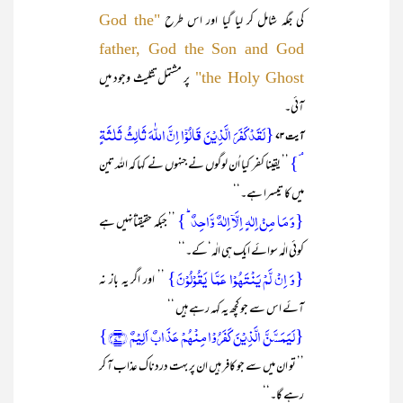
کی جگہ شامل کر لیا گیا اور اس طرح
"God the
father, God the Son and God
پر مشتمل تثلیث وجود میں
the Holy Ghost"
آئی۔
{لَقَدۡ کَفَرَ الَّذِیۡنَ قَالُوۡۤا اِنَّ اللّٰہَ ثَالِثُ ثَلٰثَۃٍ
آیت ۷۳
ۘ}
’’ یقینا کفر کیا اُن لوگوں نے جنہوں نے کہا کہ اللہ تین
میں کا تیسرا ہے۔‘‘
{وَ مَا مِنۡ اِلٰہٍ اِلَّاۤ اِلٰہٌ وَّاحِدٌ ؕ}
’’ جبکہ حقیقتاًنہیں ہے
کوئی الٰہ سوائے ایک ہی الٰہ‘کے۔‘‘
{وَ اِنۡ لَّمۡ یَنۡتَہُوۡا عَمَّا یَقُوۡلُوۡنَ}
’’ اور اگر یہ باز نہ
آئے اس سے جو کچھ یہ کہہ رہے ہیں ‘‘
{لَیَمَسَّنَّ الَّذِیۡنَ کَفَرُوۡا مِنۡہُمۡ عَذَابٌ اَلِیۡمٌ ﴿۷۳﴾}
’’ تو ان میں سے جو کافر ہیں ان پر بہت دردناک عذاب آ کر
رہے گا۔‘‘