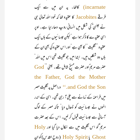
کاتھا۔ یہ ان میں سے ایک
incarnate)
فرقے
کا عقیدہ تھا کہ خود اللہ تعالیٰ ہی
Jacobites
نے عیسٰی ؑ کی شکل میں انسانی روپ دھار لیا ہے۔ اوپر
اسی عقیدے کا ذکر ہوا ہے‘ لیکن عیسائیوں کے ہاں ایک
عقیدہ ’’تثلیث‘‘ کا بھی ہے‘ اور اس عقیدہ کی بھی ان کے
ہاں دو شکلیں ہیں۔ ابتدا میں جو تثلیث تھی اس میں اللہ‘
حضرت مریم ؑاور حضرت مسیحؑ شامل تھے۔ یعنی ’’
God
the Father, God the Mother
دراصل یہ تثلیث مصر
and God the Son.‘‘
میں فراعنہ کے زمانے سے چلی آ رہی تھی۔ اسی کے اندر
انہوں نے عیسائیت کو ڈھال دیا‘ تاکہ مصر کے لوگ
آسانی سے عیسائیت قبول کر لیں۔ اس کے بعد حضرت
مریم ؑکو اس تثلیث میں سے نکال دیا گیا اور
Holy
یا
(روح القدس)کو ان
Holy Spirit
Ghost