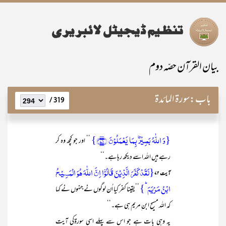
بیان القرآن حصّہ دوم
باب:
سورۃ المائدۃ
319 /
{وَ اللّٰہُ بَصِیۡرٌۢ بِمَا یَعۡمَلُوۡنَ ﴿۷۱﴾}
’’ اور جو کچھ وہ کر
رہے ہیں اللہ اسے دیکھ رہاہے۔‘‘
{لَقَدۡ کَفَرَ الَّذِیۡنَ قَالُوۡۤا اِنَّ اللّٰہَ ہُوَ الۡمَسِیۡحُ
آیت ۷۲
ابۡنُ مَرۡیَمَ ؕ}
’’یقینا کفر کیا اُن لوگوں نے جنہوں نے کہا
کہ اللہ مسیح ابن ِ مریم ہی ہے۔‘‘
یہ وہی بات ہے جو اس سے پہلے اسی سورۃکی آیت