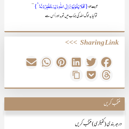
{اَفَلَا یَتُوۡبُوۡنَ اِلَی اللّٰہِ وَ یَسۡتَغۡفِرُوۡنَہٗ ؕ}
’’
آیت ۷۴
تو کیا یہ لوگ اللہ کی جناب میں توبہ اور اُس سے
>>>
Sharing Link
منتخب کریں
درجہ بندی (کٹیگری) منتخب کریں