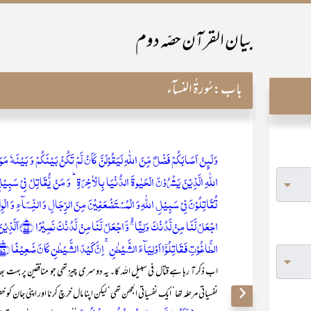
بیان القرآن حصّہ دوم
باب:
سُورۃُ النسآء
تُقَاتِلُوۡنَ فِیۡ سَبِیۡلِ اللّٰہِ وَ الۡمُسۡتَضۡعَفِیۡنَ مِنَ الرِّجَالِ وَ النِّسَآءِ وَ الۡوِلۡدَ
اجۡعَلۡ لَّنَا مِنۡ ل
الطَّاغُوۡتِ فَقَاتِلُوۡۤا اَوۡلِیَآءَ الشَّیۡطٰنِ ۚ اِنَّ کَیۡدَ الشَّیۡطٰنِ کَانَ ضَعِیۡفًا ﴿٪۷۶﴾}
اب ذکر آ رہا ہے قتال فی سبیل اللہ کا۔ یہ دوسری چیز تھی جو منافقین پر بہت بھ
نفسیاتی مرحلہ تھا‘ ایک نفسیاتی الجھن تھی‘ لیکن اپنا مال خرچ کرنا اور اپنی جا