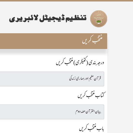
منتخب کریں
درجہ بندی (کٹیگری) منتخب کریں
کتاب منتخب کریں
باب منتخب کریں