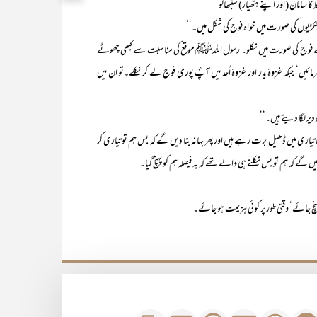
ا سامان (اور اپنے ہتھیار) سنبھالو‘‘
 ٹکڑیوں کی صورت میں خواہ فوج کی شکل میں۔‘‘
 فوج کی صورت میں نکلو۔ رسول اللہﷺ موقع کی مناسبت سے کبھی چھوٹے
یں‘ جبکہ غزوۂ بدر اور غزوۂ اُحد میں آپؐ پوری فوج لے کر نکلے۔تو ان میں
دیر لگا دیتے ہیں۔‘‘
ری میں ڈھیل برت رہے ہیں اور پھر بہانہ بنا دیں گے کہ بس ہم تو تیاری کر
 گے کہ ہم تو بس نکلنے ہی والے تھے کہ یہ فیصلہ ہم کو پہنچ گیا۔
نچ جائے‘ وقتی طور پر کوئی ہزیمت ہو جائے۔