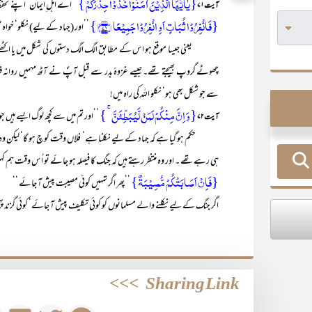
{یٰۤاَیُّہَا الَّذِیۡنَ اٰمَنُوۡا خُذُوۡا حِذۡرَکُمۡ }
’’اے اہل ِایمان‘ اپنے تحفظ ک
آیت ۷۱
{فَانۡفِرُوۡا ثُبَاتٍ اَوِ انۡفِرُوۡا جَمِیۡعًا ﴿۷۱﴾}
’’اور (جہاد کے لیے) نکلو‘ خواہ
یعنی جیسا موقع ہو اس کے مطابق الگ الگ دستوں کی شکل میں یا اکٹھے
چھوٹے گروپ بھیجتے تھے۔ جیسے غزوۂ بدر سے قبل آپؐ نے آٹھ مہمیں روانہ فرمائ
سے جو شکل بھی ہو‘ نکلو اللہ کی راہ میں!
{وَ اِنَّ مِنۡکُمۡ لَمَنۡ لَّیُبَطِّئَنَّ ۚ }
’’اور تم میں سے کچھ لوگ ایسے ہیں جو 
آیت ۷۲
حکم ہو گیا ہے کہ جہاد کے لیے نکلنا ہے‘ فلاں وقت کوچ ہو گا‘ لیکن وہ تیا
ہی رہے تھے ۔ اور وہ منتظر رہتے ہیں کہ جنگ کا فیصلہ ہو جائے تو اُس وقت ہم کہیں
{فَاِنۡ اَصَابَتۡکُمۡ مُّصِیۡبَۃٌ}
’’پھر اگر تمہیں کوئی مصیبت پیش آ جائے ‘‘
اگر جنگ کے لیے نکلنے والے مسلمانوں کو کوئی تکلیف پیش آ جائے‘ کوئی گزند پہ
>>>
Sharing Link