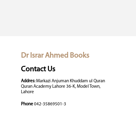
Dr Israr Ahmed Books
Contact Us
Addres:
Markazi Anjuman Khuddam ul Quran
Quran Academy Lahore 36-K, Model Town,
Lahore
Phone
042-35869501-3