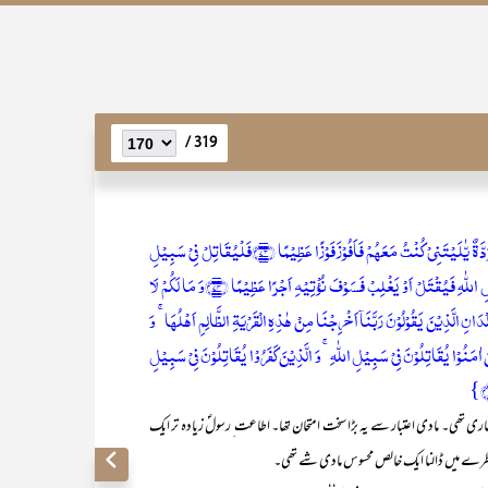
319 /
وَ لَئِنۡ اَصَابَکُمۡ فَضۡلٌ مِّنَ اللّٰہِ لَیَقُوۡلَنَّ کَاَنۡ لَّمۡ تَکُنۡۢ بَیۡنَکُمۡ وَ بَیۡنَہٗ مَوَدَّۃٌ یّٰلَیۡتَنِیۡ کُنۡتُ مَعَہُمۡ فَاَفُوۡزَ فَوۡزًا عَظِیۡمًا ﴿۷۳﴾فَلۡیُقَاتِلۡ فِیۡ سَبِیۡلِ
اللّٰہِ الَّذِیۡنَ یَشۡرُوۡنَ الۡحَیٰوۃَ الدُّنۡیَا بِالۡاٰخِرَۃِ ؕ وَ مَنۡ یُّقَاتِلۡ فِیۡ سَبِیۡلِ اللّٰہِ فَیُقۡتَلۡ اَوۡ یَغۡلِبۡ فَسَوۡفَ نُؤۡتِیۡہِ اَجۡرًا عَظِیۡمًا ﴿۷۴﴾وَ مَا لَکُمۡ لَا
انِ الَّذِیۡنَ یَقُوۡلُوۡنَ رَبَّنَاۤ اَخۡرِجۡنَا مِنۡ ہٰذِہِ الۡقَرۡیَۃِ الظَّالِمِ اَہۡلُہَا ۚ وَ
َّدُنۡکَ وَلِیًّا ۚۙ وَّ اجۡعَلۡ لَّنَا مِنۡ لَّدُنۡکَ نَصِیۡرًا ﴿ؕ۷۵﴾اَلَّذِیۡنَ اٰمَنُوۡا یُقَاتِلُوۡنَ فِیۡ سَبِیۡلِ اللّٰہِ ۚ وَ الَّذِیۡنَ کَفَرُوۡا یُقَاتِلُوۡنَ فِیۡ سَبِیۡلِ
اری تھی۔ مادی اعتبار سے یہ بڑا سخت امتحان تھا۔ اطاعت ِ رسولؐ زیادہ تر ایک
ن کو خطرے میں ڈالنا ایک خالص محسوس مادی شے تھی۔