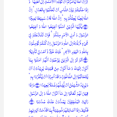
{اِنَّ اللّٰہَ یَاۡمُرُکُمۡ اَنۡ تُؤَدُّوا الۡاَمٰنٰتِ اِلٰۤی اَہۡلِہَا ۙ وَ
اِذَا حَکَمۡتُمۡ بَیۡنَ النَّاسِ اَنۡ تَحۡکُمُوۡا بِالۡعَدۡلِ ؕ اِنَّ
اللّٰہَ نِعِمَّا یَعِظُکُمۡ بِہٖ ؕ اِنَّ اللّٰہَ کَانَ سَمِیۡعًۢا بَصِیۡرًا
﴿۵۸﴾یٰۤاَیُّہَا الَّذِیۡنَ اٰمَنُوۡۤا اَطِیۡعُوا اللّٰہَ وَ اَطِیۡعُوا
الرَّسُوۡلَ وَ اُولِی الۡاَمۡرِ مِنۡکُمۡ ۚ فَاِنۡ تَنَازَعۡتُمۡ فِیۡ
شَیۡءٍ فَرُدُّوۡہُ اِلَی اللّٰہِ وَ الرَّسُوۡلِ اِنۡ کُنۡتُمۡ تُؤۡمِنُوۡنَ
بِاللّٰہِ وَ الۡیَوۡمِ الۡاٰخِرِ ؕ ذٰلِکَ خَیۡرٌ وَّ اَحۡسَنُ تَاۡوِیۡلًا
﴿٪۵۹﴾اَلَمۡ تَرَ اِلَی الَّذِیۡنَ یَزۡعُمُوۡنَ اَنَّہُمۡ اٰمَنُوۡا بِمَاۤ
اُنۡزِلَ اِلَیۡکَ وَ مَاۤ اُنۡزِلَ مِنۡ قَبۡلِکَ یُرِیۡدُوۡنَ اَنۡ
یَّتَحَاکَمُوۡۤا اِلَی الطَّاغُوۡتِ وَ قَدۡ اُمِرُوۡۤا اَنۡ یَّکۡفُرُوۡا بِہٖ ؕ
وَ یُرِیۡدُ الشَّیۡطٰنُ اَنۡ یُّضِلَّہُمۡ ضَلٰلًۢا بَعِیۡدًا ﴿۶۰﴾وَ اِذَا
قِیۡلَ لَہُمۡ تَعَالَوۡا اِلٰی مَاۤ اَنۡزَلَ اللّٰہُ وَ اِلَی الرَّسُوۡلِ
رَاَیۡتَ الۡمُنٰفِقِیۡنَ یَصُدُّوۡنَ عَنۡکَ صُدُوۡدًا ﴿ۚ۶۱﴾
فَکَیۡفَ اِذَاۤ اَصَابَتۡہُمۡ مُّصِیۡبَۃٌۢ بِمَا قَدَّمَتۡ اَیۡدِیۡہِمۡ