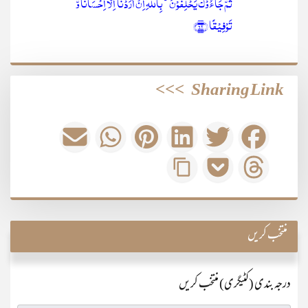
ثُمَّ جَآءُوۡکَ یَحۡلِفُوۡنَ ٭ۖ بِاللّٰہِ اِنۡ اَرَدۡنَاۤ اِلَّاۤ اِحۡسَانًا وَّ
تَوۡفِیۡقًا ﴿۶۲﴾
>>>
Sharing Link
منتخب کریں
درجہ بندی (کٹیگری) منتخب کریں