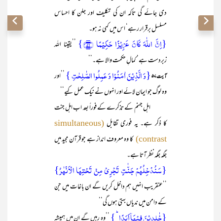
دی جائے گی تاکہ ان کی تکلیف اور جلن کا احساس
مسلسل برقرار رہے‘ اس میں کمی نہ ہو۔
{اِنَّ اللّٰہَ کَانَ عَزِیۡزًا حَکِیۡمًا ﴿۵۶﴾}
’’یقینا اللہ
زبردست ہے‘ کمالِ حکمت والا ہے۔‘‘
{وَ الَّذِیۡنَ اٰمَنُوۡا وَ عَمِلُوا الصّٰلِحٰتِ }
’’اور
آیت۵۷
وہ لوگ جو ایمان لائے اور انہوں نے نیک عمل کیے‘‘
اہل جہنم کے تذکرے کے فوراً بعد اب اہل جنت
کا ذکر ہے۔ یہ فوری تقابل
(simultaneous
کا وہ معروف انداز ہے جو قرآن مجید میں
contrast)
جگہ جگہ نظر آتا ہے۔
{سَنُدۡخِلُہُمۡ جَنّٰتٍ تَجۡرِیۡ مِنۡ تَحۡتِہَا الۡاَنۡہٰرُ}
’’عنقریب انہیں ہم داخل کریں گے ان باغات میں جن
کے دامن میں ندیاں بہتی ہوں گی‘‘
{خٰلِدِیۡنَ فِیۡہَاۤ اَبَدًا ؕ }
’’وہ رہیں گے ان میں ہمیشہ