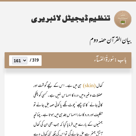
بیان القرآن حصّہ دوم
باب:
سُورۃُ النسآء
319 /
کھال
ہی میں ہے۔ اس کے نیچے گوشت اور
(skin)
عضلات وغیرہ میں درد کا احساس نہیں ہے۔ کسی کو چٹکی
کاٹی جائے‘ کانٹا چبھے‘ چوٹ لگے یا کوئی حصہ جل جائے تو
تکلیف اور درد کا سارا احساس ِجلد ہی میں ہوتا ہے۔ چنانچہ
جہنمیوں کے بارے میں فرمایا گیا کہ جب بھی ان کی کھال
آتش جہنم سے جل جائے گی تو اس کی جگہ نئی کھال دے