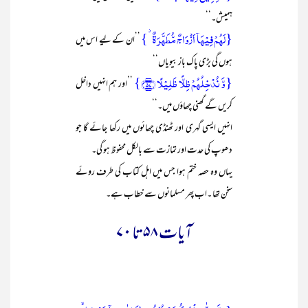
ہمیش۔‘‘
{لَہُمۡ فِیۡہَاۤ اَزۡوَاجٌ مُّطَہَّرَۃٌ ۫}
’’ان کے لیے اس میں
ہوں گی بڑی پاک باز بیویاں‘‘
{وَّ نُدۡخِلُہُمۡ ظِلًّا ظَلِیۡلًا ﴿۵۷﴾}
’’اور ہم انہیں داخل
کریں گے گھنی چھاؤں میں۔‘‘
انہیں ایسی گہری اور ٹھنڈی چھائوں میں رکھا جائے گا جو
دھوپ کی حدت اور تمازت سے بالکل محفوظ ہو گی۔
یہاں وہ حصہ ختم ہوا جس میں اہل کتاب کی طرف روئے
سخن تھا ۔اب پھر مسلمانوں سے خطاب ہے۔
آیات ۵۸ تا ۷۰