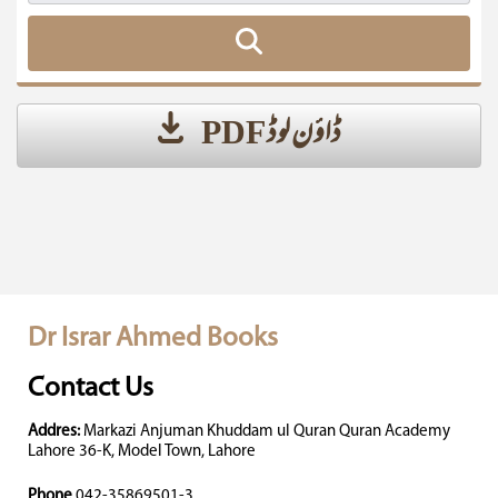
ڈاؤن لوڈ PDF
Dr Israr Ahmed Books
Contact Us
Addres:
Markazi Anjuman Khuddam ul Quran Quran Academy
Lahore 36-K, Model Town, Lahore
Phone
042-35869501-3