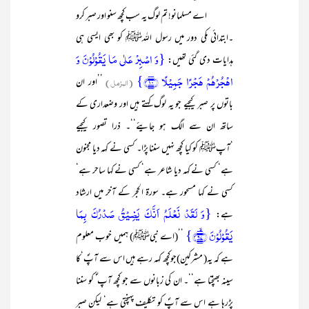
اے مسلمانو! تم لوگ یہ سب کچھ سنو اور صبر کرو
۔ابتدائی مکی دور میں رسول اللہﷺ کو بھی ایسی ہی
{وَ اصۡبِرۡ عَلٰی مَا یَقُوۡلُوۡنَ وَ
ہدایات دی گئی تھیں:
اہۡجُرۡہُمۡ ہَجۡرًا جَمِیۡلًا ﴿۱۰﴾}
(المزمل)
’’اور ان
باتوں پر صبر کیجیے جو یہ لوگ کہتے ہیں اور وضعداری کے
ساتھ ان سے الگ ہو جایئے‘‘۔ ذرا تصور کیجیے
‘آپﷺ کو کیا کچھ نہیں سننا پڑا۔ کسی نے کہہ دیا مجنون
ہے‘ کسی نے کہہ دیا شاعر ہے‘ کسی نے کہا ساحر ہے‘
کسی نے کہا مسحور ہے۔ سورۃ الحجر کے آخر میں ارشاد
{وَ لَقَدۡ نَعۡلَمُ اَنَّکَ یَضِیۡقُ صَدۡرُکَ بِمَا
ہے:
یَقُوۡلُوۡنَ ﴿ۙ۹۷﴾}
’’(اے نبیﷺ) ہمیں خوب معلوم
ہے کہ یہ( مشرکین)جوکچھ کہہ رہے ہیں اس سے آپؐ‘کا
سینہ بھنچتا ہے‘‘۔ ان کی زبانوں سے جو کچھ آپ ؐ کو سننا
پڑرہا ہے اس سے آپؐ کو تکلیف پہنچتی ہے‘ لیکن صبر