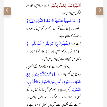
اَللّٰھُمَّ رَبَّـنَا اجْعَلْنَا مِنْھُمْ :
اے اللہ! ہمیں بھی ان
لوگوں میں شامل فرمانا!
{ وَ مَا الۡحَیٰوۃُ الدُّنۡیَاۤ اِلَّا مَتَاعُ الۡغُرُوۡرِ ﴿۱۸۵﴾}
’’اور یہ دنیا کی زندگی تو اس کے سوا کچھ نہیں کہ صرف
دھوکے کا سامان ہے۔‘‘
{لَتُبۡلَوُنَّ فِیۡۤ اَمۡوَالِکُمۡ وَ اَنۡفُسِکُمۡ ۟ }
آیت ۱۸۶
’’(مسلمانو! یاد رکھو) تمہیں لازماً آزمایا جائے گا تمہارے
مالوں میں بھی اور تمہاری جانوں میں بھی۔‘‘
یہ وہی مضمون ہے جو سورۃ البقرۃ کے انیسویں
{وَ لَنَبۡلُوَنَّکُمۡ بِشَیۡءٍ مِّنَ
رکوع میں گزر چکا ہے:
الۡخَوۡفِ وَ الۡجُوۡعِ وَ نَقۡصٍ مِّنَ الۡاَمۡوَالِ وَ الۡاَنۡفُسِ وَ
الثَّمَرٰتِ ؕ}
(آیت۱۵۵)
’’اور ہم تمہیں لازماً آزمائیں گے
کسی قدر خوف سے اور بھوک سے اور مالوں‘ جانوں اور
ثمرات کے نقصان سے‘‘۔یہاں مجہول کا صیغہ ہے کہ