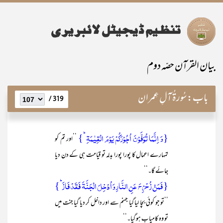
بیان القرآن حصّہ دوم
باب:
سُورۃُ آلِ عِمران
319 /
{وَ اِنَّمَا تُوَفَّوۡنَ اُجُوۡرَکُمۡ یَوۡمَ الۡقِیٰمَۃِ ؕ}
’’اور تم کو
تمہارے اعمال کا پورا پورا بدلہ تو قیامت ہی کے دن دیا
جائے گا۔‘‘
{ فَمَنۡ زُحۡزِحَ عَنِ النَّارِ وَ اُدۡخِلَ الۡجَنَّۃَ فَقَدۡ فَازَ ؕ}
’’تو جو کوئی بچا لیا گیا جہنم سے اور داخل کر دیا گیا جنت میں
تو وہ کامیاب ہو گیا۔‘‘