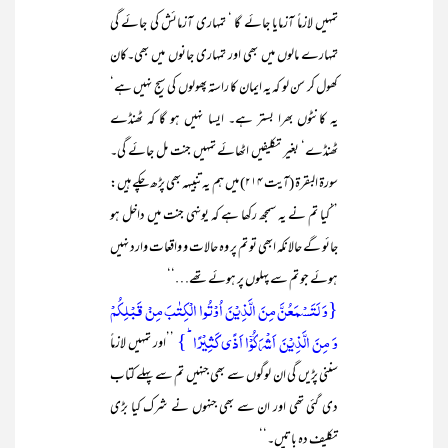
تمہیں لازماً آزمایا جائے گا ‘ تمہاری آزمائش کی جائے گی
تمہارے مالوں میں بھی اور تمہاری جانوں میں بھی۔کان
کھول کر سن لو کہ یہ ایمان کا راستہ پھولوں کی سیج نہیں ہے‘
یہ کانٹوں بھرا بستر ہے۔ ایسا نہیں ہو گا کہ ٹھنڈے
ٹھنڈے‘ بغیر تکلیفیں اٹھائے تمہیں جنت مل جائے گی۔
سورۃ البقرۃ (آیت ۲۱۴) میں ہم یہ تنبیہہ بھی پڑھ چکے ہیں:
’’کیا تم نے یہ سمجھ رکھا ہے کہ یونہی جنت میں داخل ہو
جائو گے حالانکہ ابھی تو تم پر وہ حالات و واقعات وارد نہیں
ہوئے جو تم سے پہلوں پر ہوئے تھے…‘‘
{وَ لَتَسۡمَعُنَّ مِنَ الَّذِیۡنَ اُوۡتُوا الۡکِتٰبَ مِنۡ قَبۡلِکُمۡ
وَ مِنَ الَّذِیۡنَ اَشۡرَکُوۡۤا اَذًی کَثِیۡرًا ؕ}
’’اور تمہیں لازماً
سننی پڑیں گی ان لوگوں سے بھی جنہیں تم سے پہلے کتاب
دی گئی تھی اور ان سے بھی جنہوں نے شرک کیا بڑی
تکلیف دہ باتیں۔‘‘