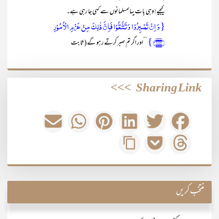
کیجیے! وہی بات یہاںمسلمانوں سے کہی جا رہی ہے۔
{ وَ اِنۡ تَصۡبِرُوۡا وَ تَتَّقُوۡا فَاِنَّ ذٰلِکَ مِنۡ عَزۡمِ الۡاُمُوۡرِ
﴿۱۸۶﴾}
’’اور اگر تم صبر کرتے رہو گے (ثابت
>>>
Sharing Link
منتخب کریں