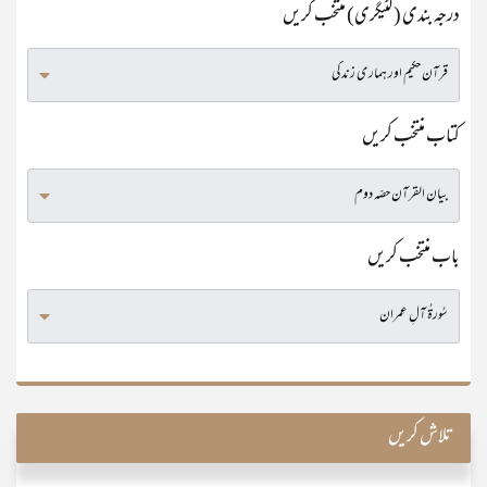
درجہ بندی (کٹیگری) منتخب کریں
کتاب منتخب کریں
باب منتخب کریں
تلاش کریں