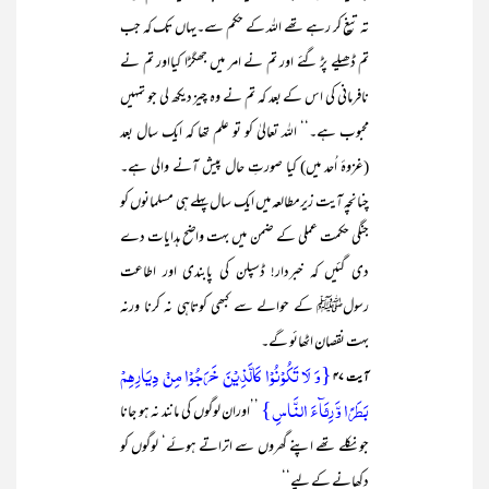
تہ تیغ کر رہے تھے اللہ کے حکم سے۔یہاں تک کہ جب
تم ڈھیلے پڑ گئے اور تم نے امر میں جھگڑا کیااور تم نے
نافرمانی کی اس کے بعد کہ تم نے وہ چیز دیکھ لی جو تمہیں
محبوب ہے۔‘‘ اللہ تعالیٰ کو تو علم تھا کہ ایک سال بعد
(غزوۂ اُحد میں) کیا صورتِ حال پیش آنے والی ہے۔
چنانچہ آیت زیرمطالعہ میں ایک سال پہلے ہی مسلمانوں کو
جنگی حکمت عملی کے ضمن میں بہت واضح ہدایات دے
دی گئیں کہ خبردار! ڈسپلن کی پابندی اور اطاعت
رسولﷺ کے حوالے سے کبھی کوتاہی نہ کرنا ورنہ
بہت نقصان اٹھائو گے۔
{وَ لَا تَکُوۡنُوۡا کَالَّذِیۡنَ خَرَجُوۡا مِنۡ دِیَارِہِمۡ
آیت ۴۷
بَطَرًا وَّ رِئَآءَ النَّاسِ}
’’اوران لوگوں کی مانند نہ ہو جانا
جو نکلے تھے اپنے گھروں سے اتراتے ہوئے‘ لوگوں کو
دکھانے کے لیے‘‘