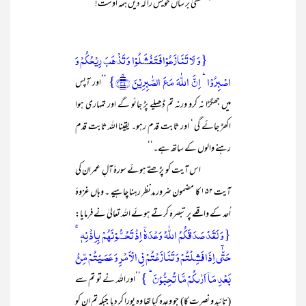
’’بمصطفٰیؐ بر
ساں خویش را کہ دیں ہمہ اوست!‘‘
{وَ لَا تَنَازَعُوۡا فَتَفۡشَلُوۡا وَ تَذۡہَبَ رِیۡحُکُمۡ وَ
اصۡبِرُوۡا ؕ اِنَّ اللّٰہَ مَعَ الصّٰبِرِیۡنَ ﴿ۚ۴۶﴾}
’’اور آپس
میں جھگڑا نہ کرو ورنہ تم ڈھیلے پڑ جائو گے اور تمہاری ہوا
اکھڑ جائے گی ‘ اور ثابت قدم رہو۔ یقینا اللہ ثابت قدم
رہنے والوں کے ساتھ ہے۔‘‘
اس آیت کو پڑھتے ہوئے سورۂ آلِ عمران کی
آیت ۱۵۲ کا مضمون ضرور مدنظر رہنا چاہیے ۔ وہاں غزوۂ
اُحد کے واقعے پر تبصرہ کرتے ہوئے اللہ تعالیٰ نے فرمایا:
{وَ لَقَدۡ صَدَقَکُمُ اللّٰہُ وَعۡدَہٗۤ اِذۡ تَحُسُّوۡنَہُمۡ بِاِذۡنِہٖ ۚ
حَتّٰۤی اِذَا فَشِلۡتُمۡ وَ تَنَازَعۡتُمۡ فِی الۡاَمۡرِ وَ عَصَیۡتُمۡ مِّنۡۢ
بَعۡدِ مَاۤ اَرٰىکُمۡ مَّا تُحِبُّوۡنَ ؕ }
’’اور اللہ نے تو تم سے
(تائید و نصرت کا) جو وعدہ کیا تھا وہ پورا کر دیا جبکہ تم ان کو