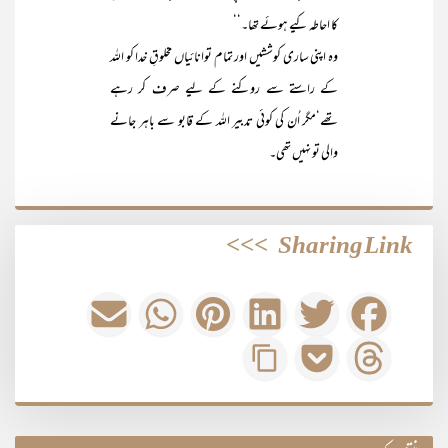
کا احاطہ کیے ہوئے تھا۔‘‘
وہ اپنی ساری کوششیں اور تمام توانائیاں مخلوقِ خدا کو اللہ
کے راستے سے روکنے کے لیے صرف کر رہے
تھے‘مگر اُن کی کوئی تدبیر اللہ کے قابو سے باہر جانے
والی تو نہیں تھی۔
>>>
Sharing Link