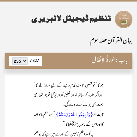
بیان القرآن حصّہ سوم
باب:
سُورۃُ الاَنفَال
327 /
ہو گا ‘ تو تمہیں ثابت قدم رہنے کے لیے سہارا ملے گا ‘
اور اگرا للہ کے ساتھ تمہارا تعلق کمزور پڑ گیا تو پھر تمہاری
ہمت بھی جواب دے دے گی۔
{وَ اَطِیۡعُوا اللّٰہَ وَ رَسُوۡلَہٗ}
’’اور حکم مانو اللہ
آیت ۴۶
کااور اُس کے رسول(ﷺ) کا‘‘
یہ تیسرا حکم ڈسپلن کے بارے میں ہے کہ جو حکم