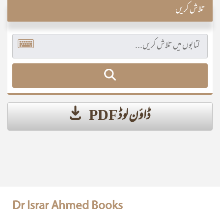
تلاش کریں
ڈاؤن لوڈ PDF
Dr Israr Ahmed Books