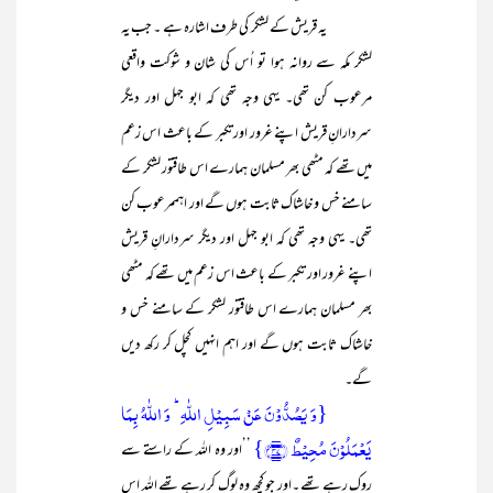
یہ قریش کے لشکر کی طرف اشارہ ہے ۔ جب یہ
لشکر مکہ سے روانہ ہوا تو اُس کی شان و شوکت واقعی
مرعوب کن تھی۔ یہی وجہ تھی کہ ابو جہل اور دیگر
سردارانِ قریش اپنے غرور اور تکبر کے باعث اس زعم
میں تھے کہ مٹھی بھر مسلمان ہمارے اس طاقتور لشکر کے
سامنے خس و خاشاک ثابت ہوں گے اور اہممرعوب کن
تھی۔ یہی وجہ تھی کہ ابو جہل اور دیگر سردارانِ قریش
اپنے غرور اور تکبر کے باعث اس زعم میں تھے کہ مٹھی
بھر مسلمان ہمارے اس طاقتور لشکر کے سامنے خس و
خاشاک ثابت ہوں گے اور اہم انہیں کچل کر رکھ دیں
گے۔
{وَ یَصُدُّوۡنَ عَنۡ سَبِیۡلِ اللّٰہِ ؕ وَ اللّٰہُ بِمَا
یَعۡمَلُوۡنَ مُحِیۡطٌ ﴿۴۷﴾}
’’اور وہ اللہ کے راستے سے
روک رہے تھے ۔اور جو کچھ وہ لوگ کر رہے تھے اللہ اس