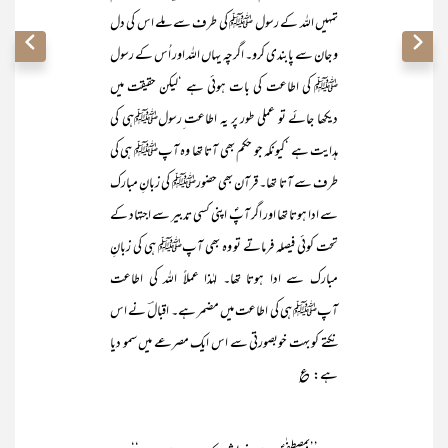
تمہیں اللہ کے رسول ﷺ کی طرف سے ملے اس کی دل
و جان سے پابندی کرو۔ اگرچہ یہاں اللہ اور اُس کے رسول
ﷺ کی اطاعت کی بات ہوئی ہے ‘لیکن حقیقت میں
دیکھا جائے تو عملی طور پر یہ اطاعت ِرسولﷺہی کی
ہدایت ہے ‘کیونکہ جو حکم بھی آتا تھا وہ آپﷺ ہی کی
طرف سے آتا تھا۔ قرآن بھی حضورﷺ کی زبانِ مبارک
سے ادا ہوتا تھا اور اگر آپؐ اپنی کسی تدبیر سے اجتہاد کے
تحت کوئی فیصلہ فرماتے تو وہ بھی آپﷺ ہی کی زبانِ
مبارک سے ادا ہوتا تھا۔ لہٰذا عملاً اللہ کی اطاعت
آپﷺ ہی کی اطاعت میں مضمر ہے۔ اقبالؔ نے اس
نکتے کو بہت خوبصورتی سے اس ایک مصرعے میں سمو دیا
ہے: ؏