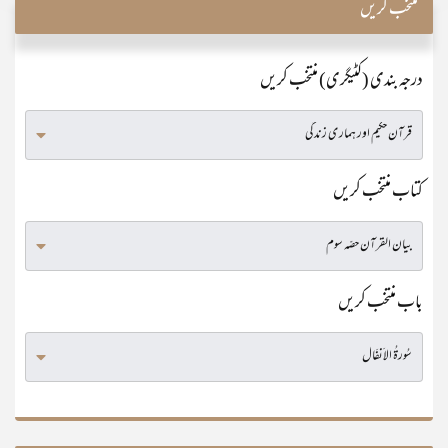
منتخب کریں
درجہ بندی (کٹیگری) منتخب کریں
کتاب منتخب کریں
باب منتخب کریں