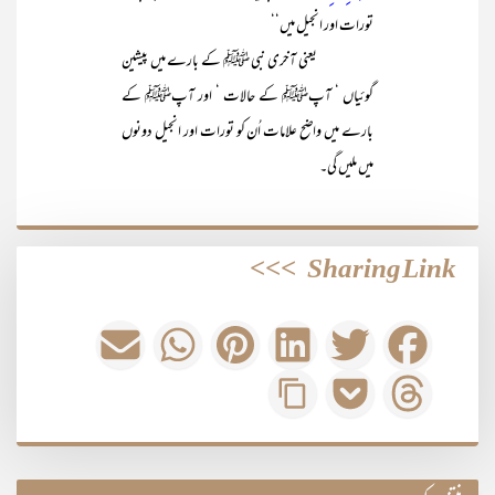
تورات اور انجیل میں‘‘
یعنی آخری نبی ﷺ کے بارے میں پیشین
گوئیاں ‘ آپﷺ کے حالات ‘ اور آپﷺ کے
بارے میں واضح علامات اُن کو تورات اور انجیل دونوں
میں ملیں گی۔
>>>
Sharing Link