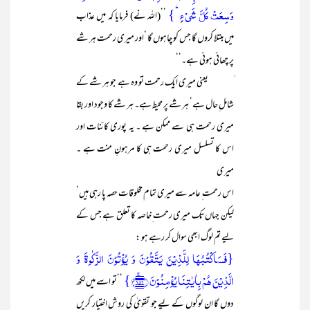
وَسِعَتۡ کُلَّ شَیۡءٍ ؕ}
’’(اللہ نے) فرمایا کہ میں عذاب
میں مبتلا کروں گا جس کو چاہوں گا ‘اور میری رحمت ہر شے
پر چھائی ہوئی ہے۔‘‘
ٰ یعنی میری ایک رحمت تو وہ ہے جو ہر شے کے
شامل ِحال ہے‘ ہر شے پر محیط ہے۔ ہر شے کا وجود اور بقا
میری رحمت ہی سے ممکن ہے ۔ یہ پوری کائنات اور
اس کا تسلسل میری رحمت ہی کا مرہونِ منت ہے ۔
میری
اس رحمت ِ عامہ سے میری تمام مخلوقات حصہ پا رہی ہیں‘
لیکن جہاں تک میری رحمت ِخاصہ کا تعلق ہے جس کے
لیے تم لوگ ابھی سوال کر رہے ہو :
{فَسَاَکۡتُبُہَا لِلَّذِیۡنَ یَتَّقُوۡنَ وَ یُؤۡتُوۡنَ الزَّکٰوۃَ وَ
الَّذِیۡنَ ہُمۡ بِاٰیٰتِنَا یُؤۡمِنُوۡنَ ﴿۱۵۶﴾ۚ}
’’تو اسے میں لکھ
دوں گا ان لوگوں کے لیے جو تقویٰ کی روش اختیار کریں