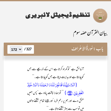
بیان القرآن حصّہ سوم
باب:
سُورۃُ الاَعْرَاف
327 /
آزمائش ہے‘ تو گمراہ کرتا ہے اس کے ذریعے سے جس
کو چاہتا ہے اور ہدایت دیتا ہے جس کو چاہتا ہے۔‘‘
{اَنۡتَ وَلِیُّنَا فَاغۡفِرۡ لَنَا وَ ارۡحَمۡنَا وَ اَنۡتَ خَیۡرُ
الۡغٰفِرِیۡنَ ﴿۱۵۵﴾}
’’ تو ہمارا پشت پناہ ہے‘ پس ہمیں
بخش دے اور ہم پر رحم فرما ‘اور یقینا تمام بخشنے والوں
میں تو سب سے بہتر بخشنے والا ہے۔‘‘