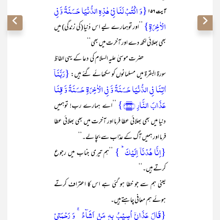
{وَ اکۡتُبۡ لَنَا فِیۡ ہٰذِہِ الدُّنۡیَا حَسَنَۃً وَّ فِی
آیت ۱۵۶
الۡاٰخِرَۃِ}
’’اور توہمارے لیے اس دُنیا (کی زندگی) میں
بھی بھلائی لکھ دے اور آخرت میں بھی‘‘
حضرت موسیٰ علیہ السلام کی دعا کے یہی الفاظ
{رَبَّنَاۤ
سورۃ البقرۃ میں مسلمانوں کو سکھائے گئے ہیں:
اٰتِنَا فِی الدُّنۡیَا حَسَنَۃً وَّ فِی الۡاٰخِرَۃِ حَسَنَۃً وَّ قِنَا
عَذَابَ النَّارِ ﴿۲۰۱﴾}
’’اے ہمارے رب! توہمیں
دنیا میں بھی بھلائی عطا فرما اور آخرت میں بھی بھلائی عطا
فرما اور ہمیں آگ کے عذاب سے بچا لے۔‘‘
{اِنَّا ہُدۡنَاۤ اِلَیۡکَ ؕ }
’’ہم تیری جناب میں رجوع
کرتے ہیں۔‘‘
یعنی ہم سے جو خطا ہو گئی ہے اس کا اعتراف کرتے
ہوئے ہم معافی چاہتے ہیں۔
{قَالَ عَذَابِیۡۤ اُصِیۡبُ بِہٖ مَنۡ اَشَآءُ ۚ وَ رَحۡمَتِیۡ