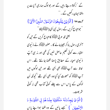
گے ‘ زکوٰۃ دیتے رہیں گے اور جو لوگ ہماری آیات پر
پختہ ایمان رکھیں گے ۔‘‘
{اَلَّذِیۡنَ یَتَّبِعُوۡنَ الرَّسُوۡلَ النَّبِیَّ الۡاُمِّیَّ}
آیت ۱۵۷
’’جو اتباع کریں گے رسولِ نبی اُمی (ﷺ)کا‘‘
یعنی محمد عربیﷺ کا اتباع کریں گے جن کو
آخری رسول بنا کر بھیجا جائے گا ۔ حضورﷺ نے دُنیوی
اعتبار سے کوئی تعلیم حاصل نہیں کی تھی اور نہ ہی آپؐ
دُنیوی معیار کے مطابق پڑھنا لکھنا جانتے تھے۔ اس
لحاظ سے آپﷺ بھی اُمی تھے اور جن لوگوں میں
آپﷺ کو مبعوث کیا گیا وہ بھی اُمی تھے‘ کیونکہ اُن
لوگوں کے پاس اس سے پہلے کوئی کتاب تھی نہ کوئی
شریعت۔
{الَّذِیۡ یَجِدُوۡنَہٗ مَکۡتُوۡبًا عِنۡدَہُمۡ فِی التَّوۡرٰىۃِ وَ
الۡاِنۡجِیۡلِ ۫}
’’جسے پائیں گے وہ لکھا ہوااپنے پاس