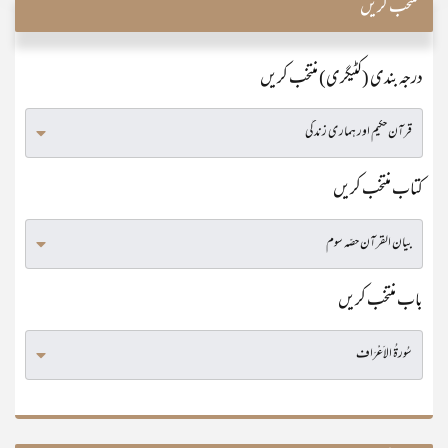
منتخب کریں
درجہ بندی (کٹیگری) منتخب کریں
کتاب منتخب کریں
باب منتخب کریں