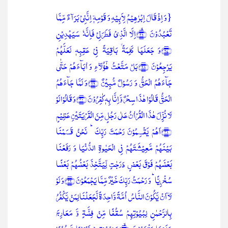
{وَ اِذۡ قَالَ اِبۡرٰہِیۡمُ لِاَبِیۡہِ وَ قَوۡمِہٖۤ اِنَّنِیۡ بَرَآءٌ مِّمَّا
تَعۡبُدُوۡنَ ﴿ۙ۲۶﴾اِلَّا الَّذِیۡ فَطَرَنِیۡ فَاِنَّہٗ سَیَہۡدِیۡنِ
﴿۲۷﴾وَ جَعَلَہَا کَلِمَۃًۢ بَاقِیَۃً فِیۡ عَقِبِہٖ لَعَلَّہُمۡ
یَرۡجِعُوۡنَ ﴿۲۸﴾بَلۡ مَتَّعۡتُ ہٰۤؤُلَآءِ وَ اٰبَآءَہُمۡ حَتّٰی
جَآءَہُمُ الۡحَقُّ وَ رَسُوۡلٌ مُّبِیۡنٌ ﴿۲۹﴾وَ لَمَّا جَآءَہُمُ
الۡحَقُّ قَالُوۡا ہٰذَا سِحۡرٌ وَّ اِنَّا بِہٖ کٰفِرُوۡنَ ﴿۳۰﴾وَ قَالُوۡا لَوۡ
لَا نُزِّلَ ہٰذَا الۡقُرۡاٰنُ عَلٰی رَجُلٍ مِّنَ الۡقَرۡیَتَیۡنِ عَظِیۡمٍ
﴿۳۱﴾اَہُمۡ یَقۡسِمُوۡنَ رَحۡمَتَ رَبِّکَ ؕ نَحۡنُ قَسَمۡنَا
بَیۡنَہُمۡ مَّعِیۡشَتَہُمۡ فِی الۡحَیٰوۃِ الدُّنۡیَا وَ رَفَعۡنَا
بَعۡضَہُمۡ فَوۡقَ بَعۡضٍ دَرَجٰتٍ لِّیَتَّخِذَ بَعۡضُہُمۡ بَعۡضًا
سُخۡرِیًّا ؕ وَ رَحۡمَتُ رَبِّکَ خَیۡرٌ مِّمَّا یَجۡمَعُوۡنَ ﴿۳۲﴾وَ لَوۡ
لَاۤ اَنۡ یَّکُوۡنَ النَّاسُ اُمَّۃً وَّاحِدَۃً لَّجَعَلۡنَا لِمَنۡ یَّکۡفُرُ
بِالرَّحۡمٰنِ لِبُیُوۡتِہِمۡ سُقُفًا مِّنۡ فِضَّۃٍ وَّ مَعَارِجَ