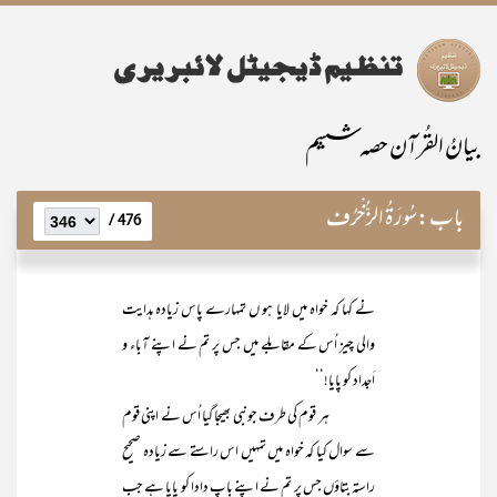
بیانُ القُرآن حصہ ششم
باب:
سُورَۃُ الزُّخْرُف
476 /
نے کہا کہ خواہ میں لایا ہو ں تمہارے پاس زیادہ ہدایت
والی چیز اُس کے مقابلے میں جس پر تم نے اپنے آباء و
اَجداد کو پایا!‘‘
ہر قوم کی طرف جونبی بھیجا گیا اُس نے اپنی قوم
سے سوال کیا کہ خواہ میں تمہیں اس راستے سے زیادہ صحیح
راستہ بتاؤں جس پر تم نے اپنے باپ دادا کو پایا ہے جب