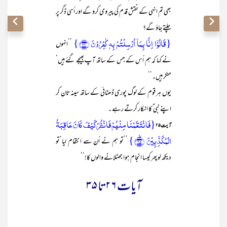
بھی تم انہی کے نقش قدم کی پیروی کرو گے اور اُسی ڈگر پر
چلتے جاؤ گے؟
{قَالُوۡۤا اِنَّا بِمَاۤ اُرۡسِلۡتُمۡ بِہٖ کٰفِرُوۡنَ ﴿۲۴﴾}
’’انہوں
نے کہا کہ ہم اُس کے جس کے ساتھ آپ بھیجے گئے ہیں‘
منکر ہیں۔‘‘
یوں ہر قوم کے لوگ پوری ڈھٹائی کے ساتھ سینہ تان کر
اپنے نبی ؑ کا انکار کرتے رہے ۔
{فَانۡتَقَمۡنَا مِنۡہُمۡ فَانۡظُرۡ کَیۡفَ کَانَ عَاقِبَۃُ
آیت ۲۵
الۡمُکَذِّبِیۡنَ ﴿٪۲۵﴾}
’’تو ہم نے اُن سے انتقام لیا‘تو
دیکھ لو پھر کیسا انجام ہوا جھٹلانے والوں کا!‘‘
آیات ۲۶تا ۳۵