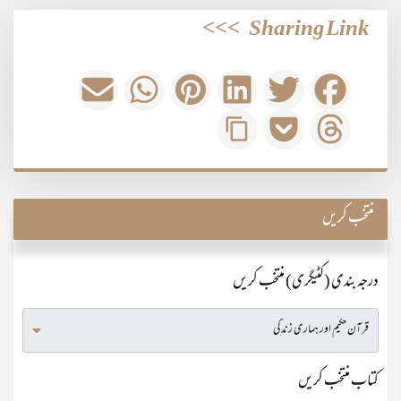
>>>
Sharing Link
منتخب کریں
درجہ بندی (کٹیگری) منتخب کریں
کتاب منتخب کریں