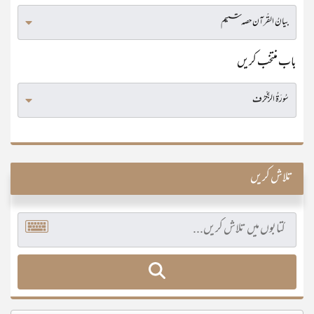
باب منتخب کریں
تلاش کریں