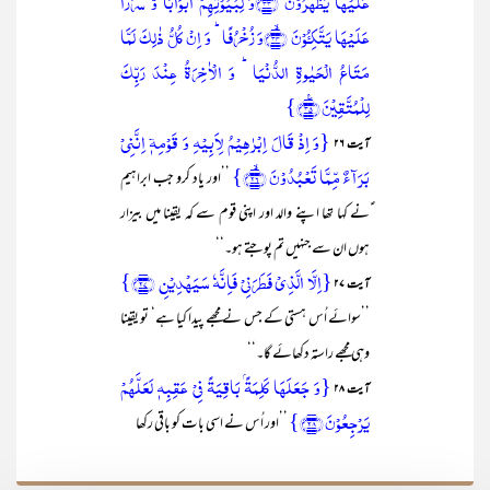
عَلَیۡہَا یَظۡہَرُوۡنَ ﴿ۙ۳۳﴾وَ لِبُیُوۡتِہِمۡ اَبۡوَابًا وَّ سُرُرًا
عَلَیۡہَا یَتَّکِـُٔوۡنَ ﴿ۙ۳۴﴾وَ زُخۡرُفًا ؕ وَ اِنۡ کُلُّ ذٰلِکَ لَمَّا
مَتَاعُ الۡحَیٰوۃِ الدُّنۡیَا ؕ وَ الۡاٰخِرَۃُ عِنۡدَ رَبِّکَ
لِلۡمُتَّقِیۡنَ ﴿٪۳۵﴾}
{وَ اِذۡ قَالَ اِبۡرٰہِیۡمُ لِاَبِیۡہِ وَ قَوۡمِہٖۤ اِنَّنِیۡ
آیت ۲۶
بَرَآءٌ مِّمَّا تَعۡبُدُوۡنَ ﴿ۙ۲۶﴾}
’’اور یاد کرو جب ابراہیم
ؑنے کہا تھا اپنے والد اور اپنی قوم سے کہ یقینا میں بیزار
ہوں ان سے جنہیں تم پوجتے ہو۔‘‘
{اِلَّا الَّذِیۡ فَطَرَنِیۡ فَاِنَّہٗ سَیَہۡدِیۡنِ ﴿۲۷﴾}
آیت ۲۷
’’سوائے اُس ہستی کے جس نے مجھے پیدا کیا ہے‘ تو یقینا
وہی مجھے راستہ دکھائے گا۔‘‘
{وَ جَعَلَہَا کَلِمَۃًۢ بَاقِیَۃً فِیۡ عَقِبِہٖ لَعَلَّہُمۡ
آیت ۲۸
یَرۡجِعُوۡنَ ﴿۲۸﴾}
’’اور اُس نے اسی بات کو باقی رکھا