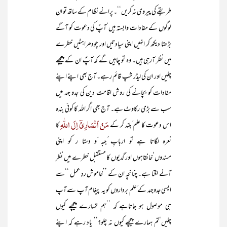
طریقے کی پیروی نہ کریں‘‘۔ پرانے نظام کے ساتھ تو ان
لوگوں کے مفادات وابستہ ہیں‘آپؐ کی دعوت کو آگے
بڑھتا دیکھ کر انہیں اپنی سیادتیں اور چودھراہٹیں خطرے
میں نظر آرہی ہیں۔ وہ تو چاہیں گے کہ آپؐ ان کے پیچھے
چلیں اور ان کی لیڈر شپ قائم رہے۔ آج بھی اپنے اپنے
مفادات کو بچانے کی روش اقامت دین کی جدو جہد میں
سب سے بڑی رکاوٹ ہے۔ آج بھی اگر اللہ کا کوئی بندہ
مَنْ اَنْصَارِیْٓ اِلَی اللّٰہِ
اس دعوت کا علم َبلند کر کے
کا
نعرہ لگاتا ہے تو اربابِ ُجبہ ّو دستا ر کو اپنی
مسندوں‘خانقاہوں اور گدیوں کا مستقبل خطرے میں نظر
آنے لگتا ہے۔ چنانچہ ان کے ’’خاموش ردِ عمل ‘‘سے
ایسی جدوجہد کے َعلم برداروں کو یہ پیغام آپ سے آپ
ہی موصول ہو جاتاہے کہ ’’ہم تمہارے پیچھے کیوں
چلیں‘تم ہمارے پیچھے کیوں نہ چلو؟‘‘ یاد رہے کہ اپنے