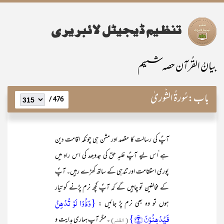
بیانُ القُرآن حصہ ششم
باب:
سُورۃُ الشُّوریٰ
476 /
آپؐ کی رسالت کا مقصد اور مشن ہی چونکہ اقامت دین
ہے‘اس لیے آپؐ غلبہ حق کی جدوجہد کی اس راہ میں
پوری استقامت اور تندہی کے ساتھ کھڑے رہیں۔ آپؐ
کے مخالفین تو چاہیں گے کہ آپؐ کچھ نرم پڑنے کو تیار
{وَدُّوۡا لَوۡ تُدۡہِنُ
ہوں تو وہ بھی نرم پڑ جائیں :
فَیُدۡہِنُوۡنَ ﴿۹﴾}
( القلم)
۔مگر آپ ہماری ہدایت و