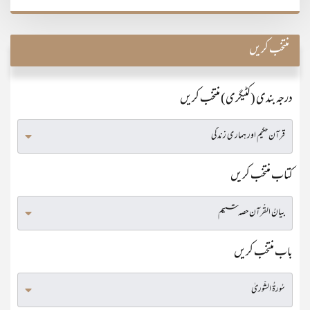
منتخب کریں
درجہ بندی (کٹیگری) منتخب کریں
کتاب منتخب کریں
باب منتخب کریں