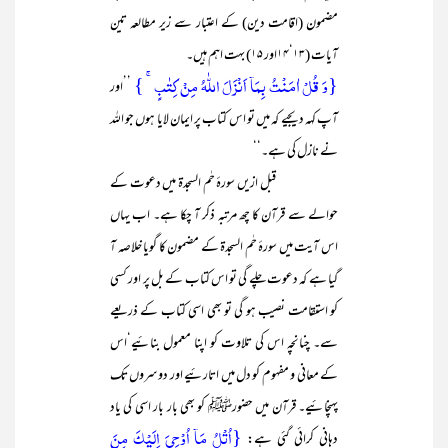
مضمون (اقامت دین) کے اعتبار سے زیر مطالعہ تین
آیات (۱۳‘۱۴اور ۱۵) بہت اہم ہیں۔
{وَ قُلۡ اٰمَنۡتُ بِمَاۤ اَنۡزَلَ اللّٰہُ مِنۡ کِتٰبٍ ۚ }
’’اور
آپ کہہ دیجیے کہ میں تو اس کتاب پر ایمان لایا ہوں جو اللہ
نے نازل کی ہے۔‘‘
قبل ازیں سورۂ حٰم السجدۃ میں دعوت کے
حوالے سے قرآن کا چھ مرتبہ ذکر آ چکا ہے۔ اب یہاں
اس آیت میں سورۂ حٰم السجدۃ کے مضمون کا گویا خلاصہ آ
گیا ہے کہ دعوت چلے گی تو اس کتاب کے بل پر اور کسی
کو استقامت نصیب ہو گی تو بھی اسی کتاب کے ذریعے
سے۔ چنانچہ اس کی تلاوت کو اپنا معمول بنائیے‘اس
کے معانی و مفہوم کو دل میں اتارئیے اور دوسروں تک
پہنچائیے۔ قرآن میں حضورﷺ کو بھی بار بار اسی کی یاد
{اُتۡلُ مَاۤ اُوۡحِیَ اِلَیۡکَ مِنَ
دہانی کرائی گئی ہے: