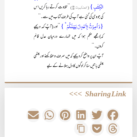
الۡکِتٰبِ }
(العنکبوت:۴۵)
’’تلاوت کرتے رہا کریں اس
کی جو وحی کی گئی ہے آپ کی طرف کتاب میں سے۔‘‘
{وَ اُمِرۡتُ لِاَعۡدِلَ بَیۡنَکُمۡ ؕ }
’’اور (آپؐ کہہ دیجیے
کہ) مجھے حکم ہوا کہ میں تمہارے درمیان عدل قائم
کروں۔‘‘
آپؐ ان پر واضح کردیجیے کہ میں صرف وعظ کہنے اور میٹھی
میٹھی باتیں سنا کر لوگوں کا دل بہلانے کے لیے
>>>
Sharing Link