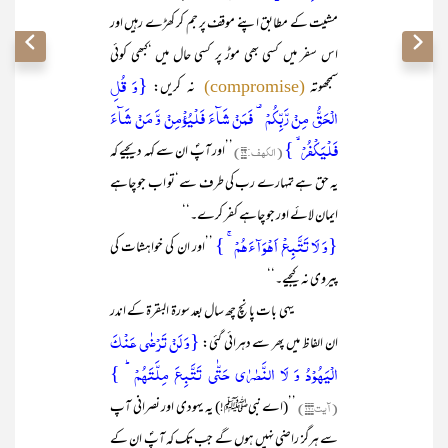
مشیت کے مطابق اپنے موقف پر جم کر کھڑے رہیں اور
اس سفر میں کسی بھی موڑ پر کسی حال میں ‘کبھی کوئی
{وَ قُلِ
سمجھوتہ
نہ کریں:
(compromise)
الۡحَقُّ مِنۡ رَّبِّکُمۡ ۟ فَمَنۡ شَآءَ فَلۡیُؤۡمِنۡ وَّ مَنۡ شَآءَ
فَلۡیَکۡفُرۡ ۙ }
(الکہف:۲۹)
’’اور آپؐ ان سے کہہ دیجیے کہ
یہ حق ہے تمہارے رب کی طرف سے‘تو اب جو چاہے
ایمان لائے اور جو چاہے کفر کرے۔‘‘
{وَ لَا تَتَّبِعۡ اَہۡوَآءَہُمۡ ۚ }
’’اور ان کی خواہشات کی
پیروی نہ کیجیے۔‘‘
یہی بات پانچ چھ سال بعد سورۃ البقرۃ کے اندر
{وَ لَنۡ تَرۡضٰی عَنۡکَ
ان الفاظ میں پھر سے دہرائی گئی:
الۡیَہُوۡدُ وَ لَا النَّصٰرٰی حَتّٰی تَتَّبِعَ مِلَّتَہُمۡ ؕ }
(آیت۱۲۰)
’’(اے نبیﷺ!) یہ یہودی اور نصرانی آپ
سے ہرگز راضی نہیں ہوں گے جب تک کہ آپؐ ان کے