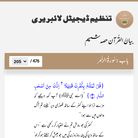
بیانُ القُرآن حصہ ششم
باب:
سُورۃُ الزُّمَر
476 /
{قُلۡ تَمَتَّعۡ بِکُفۡرِکَ قَلِیۡلًا ٭ۖ اِنَّکَ مِنۡ اَصۡحٰبِ
النَّارِ ﴿۸﴾}
’’(اے نبیﷺ!) آپ کہہ دیجیے کہ
مزے اڑا لو اپنے کفر کے ساتھ تھوڑی دیر‘ یقینا تم آگ
والوں میں سے ہو!‘‘
کفر کی جو روش تم نے اختیار کر رکھی ہے ‘ اس
کے ساتھ دنیا کی چند روزہ زندگی میں جو عیش کر سکتے ہو کر لو‘