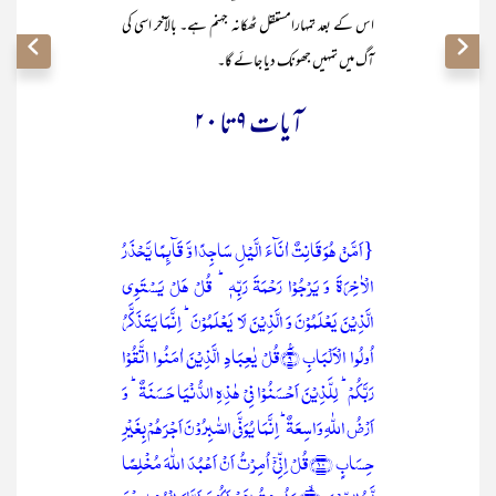
اس کے بعد تمہارامستقل ٹھکانہ جہنم ہے۔ بالآخر اسی کی
آگ میں تمہیں جھونک دیا جائے گا۔
آیات ۹تا ۲۰
{اَمَّنۡ ہُوَ قَانِتٌ اٰنَآءَ الَّیۡلِ سَاجِدًا وَّ قَآئِمًا یَّحۡذَرُ
الۡاٰخِرَۃَ وَ یَرۡجُوۡا رَحۡمَۃَ رَبِّہٖ ؕ قُلۡ ہَلۡ یَسۡتَوِی
الَّذِیۡنَ یَعۡلَمُوۡنَ وَ الَّذِیۡنَ لَا یَعۡلَمُوۡنَ ؕ اِنَّمَا یَتَذَکَّرُ
اُولُوا الۡاَلۡبَابِ ٪﴿۹﴾قُلۡ یٰعِبَادِ الَّذِیۡنَ اٰمَنُوا اتَّقُوۡا
رَبَّکُمۡ ؕ لِلَّذِیۡنَ اَحۡسَنُوۡا فِیۡ ہٰذِہِ الدُّنۡیَا حَسَنَۃٌ ؕ وَ
اَرۡضُ اللّٰہِ وَاسِعَۃٌ ؕ اِنَّمَا یُوَفَّی الصّٰبِرُوۡنَ اَجۡرَہُمۡ بِغَیۡرِ
حِسَابٍ ﴿۱۰﴾قُلۡ اِنِّیۡۤ اُمِرۡتُ اَنۡ اَعۡبُدَ اللّٰہَ مُخۡلِصًا