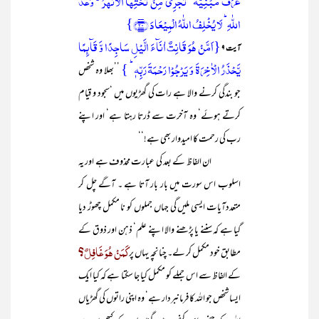
غُرَفٌ مَّبۡنِیَّۃٌ ۙ تَجۡرِیۡ مِنۡ تَحۡتِہَا الۡاَنۡہٰرُ ۬ؕ وَعۡدَ
اللّٰہِ ؕ لَا یُخۡلِفُ اللّٰہُ الۡمِیۡعَادَ ﴿۲۰﴾}
{اَمَّنۡ ہُوَ قَانِتٌ اٰنَآءَ الَّیۡلِ سَاجِدًا وَّ قَآئِمًا
آیت ۹
یَّحۡذَرُ الۡاٰخِرَۃَ وَ یَرۡجُوۡا رَحۡمَۃَ رَبِّہٖ ؕ }
’’بھلا وہ شخص
جو بندگی کرنے والا ہے رات کی گھڑیوں میں ‘سجود و قیام
کرتے ہوئے‘ وہ آخرت سے ڈرتا رہتا ہے‘ اور اپنے
رب کی رحمت کا امیدوار بھی ہے!‘‘
ان الفاظ کے بعد کی عبارت محذوف ہے اور یہ
اسلوب اس سورت میں بار بار آتا ہے ۔ آگے چل کر
متعددآیات ایسی ملیں گی جہاں جملوں کو نا مکمل چھوڑ دیا
گیا ہے کہ سننے یا پڑھنے والا اپنے علم‘ ذہن اور ذوق کے
کَمَنْ ھُوَ غَافِلٌ؟
مطابق خود مکمل کر لے۔ چنانچہ یہاں پر
کے الفاظ سے اس جملے کو مکمل کیا جا سکتا ہے کہ کیا ایک
ایسا شخص جو اللہ کا فرمانبردار ہے‘ وہ اپنی راتوں کی گھڑیاں