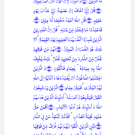
لَّہُ الدِّیۡنَ ﴿ۙ۱۱﴾وَ اُمِرۡتُ لِاَنۡ اَکُوۡنَ اَوَّلَ الۡمُسۡلِمِیۡنَ
﴿۱۲﴾قُلۡ اِنِّیۡۤ اَخَافُ اِنۡ عَصَیۡتُ رَبِّیۡ عَذَابَ یَوۡمٍ
عَظِیۡمٍ ﴿۱۳﴾قُلِ اللّٰہَ اَعۡبُدُ مُخۡلِصًا لَّہٗ دِیۡنِیۡ ﴿ۙ۱۴﴾
فَاعۡبُدُوۡا مَا شِئۡتُمۡ مِّنۡ دُوۡنِہٖ ؕ قُلۡ اِنَّ الۡخٰسِرِیۡنَ
الَّذِیۡنَ خَسِرُوۡۤا اَنۡفُسَہُمۡ وَ اَہۡلِیۡہِمۡ یَوۡمَ الۡقِیٰمَۃِ ؕ اَلَا
ذٰلِکَ ہُوَ الۡخُسۡرَانُ الۡمُبِیۡنُ ﴿۱۵﴾لَہُمۡ مِّنۡ فَوۡقِہِمۡ
ظُلَلٌ مِّنَ النَّارِ وَ مِنۡ تَحۡتِہِمۡ ظُلَلٌ ؕ ذٰلِکَ یُخَوِّفُ
اللّٰہُ بِہٖ عِبَادَہٗ ؕ یٰعِبَادِ فَاتَّقُوۡنِ ﴿۱۶﴾وَ الَّذِیۡنَ
اجۡتَنَبُوا الطَّاغُوۡتَ اَنۡ یَّعۡبُدُوۡہَا وَ اَنَابُوۡۤا اِلَی اللّٰہِ
لَہُمُ الۡبُشۡرٰی ۚ فَبَشِّرۡ عِبَادِ ﴿ۙ۱۷﴾الَّذِیۡنَ یَسۡتَمِعُوۡنَ
الۡقَوۡلَ فَیَتَّبِعُوۡنَ اَحۡسَنَہٗ ؕ اُولٰٓئِکَ الَّذِیۡنَ ہَدٰىہُمُ
اللّٰہُ وَ اُولٰٓئِکَ ہُمۡ اُولُوا الۡاَلۡبَابِ ﴿۱۸﴾اَفَمَنۡ حَقَّ
عَلَیۡہِ کَلِمَۃُ الۡعَذَابِ ؕ اَفَاَنۡتَ تُنۡقِذُ مَنۡ فِی النَّارِ
﴿ۚ۱۹﴾لٰکِنِ الَّذِیۡنَ اتَّقَوۡا رَبَّہُمۡ لَہُمۡ غُرَفٌ مِّنۡ فَوۡقِہَا