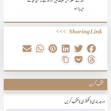
اللہ کے حضور اس کیفیت میں گزارتا ہے کہ کبھی سجدے
میں پڑا ہوا
>>>
Sharing Link
منتخب کریں
درجہ بندی (کٹیگری) منتخب کریں