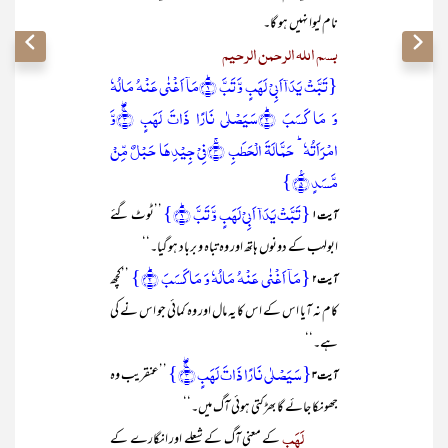
نام لیوا نہیں ہو گا۔
بسم اللہ الرحمن الرحیم
{تَبَّتۡ یَدَاۤ اَبِیۡ لَہَبٍ وَّ تَبَّ ؕ﴿۱﴾مَاۤ اَغۡنٰی عَنۡہُ مَالُہٗ
وَ مَا کَسَبَ ؕ﴿۲﴾سَیَصۡلٰی نَارًا ذَاتَ لَہَبٍ ۚ﴿ۖ۳﴾وَّ
امۡرَاَتُہٗ ؕ حَمَّالَۃَ الۡحَطَبِ ۚ﴿۴﴾فِیۡ جِیۡدِہَا حَبۡلٌ مِّنۡ
مَّسَدٍ ٪﴿۵﴾}
{تَبَّتۡ یَدَاۤ اَبِیۡ لَہَبٍ وَّ تَبَّ ؕ﴿۱﴾}
’’ٹوٹ گئے
آیت ۱
ابولہب کے دونوں ہاتھ اور وہ تباہ و برباد ہو گیا۔‘‘
{مَاۤ اَغۡنٰی عَنۡہُ مَالُہٗ وَ مَا کَسَبَ ؕ﴿۲﴾}
’’کچھ
آیت۲
کام نہ آیا اس کے اس کا یہ مال اور وہ کمائی جو اس نے کی
ہے۔‘‘
{سَیَصۡلٰی نَارًا ذَاتَ لَہَبٍ ۚ﴿ۖ۳﴾}
’’عنقریب وہ
آیت ۳
جھونکا جائے گا بھڑکتی ہوئی آگ میں۔‘‘
لَہَب
کے معنی آگ کے شعلے اور انگارے کے