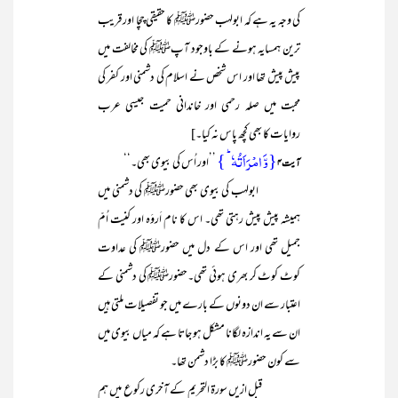
کی وجہ یہ ہے کہ ابولہب حضورﷺ کا حقیقی چچا اور قریب
ترین ہمسایہ ہونے کے باوجود آپﷺ کی مخالفت میں
پیش پیش تھا اور اس شخص نے اسلام کی دشمنی اور کفر کی
محبت میں صلہ رحمی اور خاندانی حمیت جیسی عرب
روایات کا بھی کچھ پاس نہ کیا۔]
{وَّ امۡرَاَتُہٗ ؕ }
’’اور اُس کی بیوی بھی۔‘‘
آیت۴
ابولہب کی بیوی بھی حضورﷺ کی دشمنی میں
ہمیشہ پیش پیش رہتی تھی۔ اس کا نام اَروَہ اور کنیت اُمّ
جمیل تھی اور اس کے دل میں حضورﷺ کی عداوت
کوٹ کوٹ کر بھری ہوئی تھی۔حضورﷺ کی دشمنی کے
اعتبار سے ان دونوں کے بارے میں جو تفصیلات ملتی ہیں
ان سے یہ اندازہ لگانا مشکل ہو جاتا ہے کہ میاں بیوی میں
سے کون حضورﷺ کا بڑا دشمن تھا۔
قبل ازیں سورۃ التحریم کے آخری رکوع میں ہم