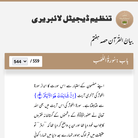
بیانُ القُرآن حصہ ہفتم
باب:
سُورۃُ اللَّھَب
559 /
اپنے مضمون کے اعتبار سے اس سورت کا انداز سورۃ
{اِنَّ شَانِئَکَ ہُوَ الۡاَبۡتَرُ ٪﴿۳﴾}
الکوثر کی آخری آیت
سے ملتاجلتاہے۔ سورۃ الکوثر کی اس آیت میں بھی اللہ
تعالیٰ نے حضورﷺ کے دشمنوں کے گستاخانہ فقروں
کاجواب خود دیا تھا اور ان پر واضح کر دیا تھا کہ ’’ابتر‘‘ تو
حقیقت میں تم لوگ ہواور تمہارے بعد دنیا میں تمہارا کوئی