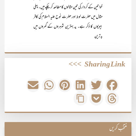
خواتین کے کردار کی تین مثالوں کا مطالعہ کر چکے ہیں۔ پہلی
مثال میں حضرت لوط اور حضرت نوح علیہ السلام کی کافر
بیویوں کا ذکر ہے۔ یہ بہترین شوہروں کے گھروں میں
بدترین
>>>
Sharing Link
منتخب کریں