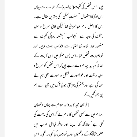
ہیں۔ اس شخص کی کنیت(ابولہب) کے حوالے سے یہاں
اس لفظ کا استعمال ’’صنعت ِ لفظی‘‘کی بہترین مثال ہے۔
اس کا اصل نام عبدالعزیٰ تھا‘ لیکن اپنی سرخ و سفید
رنگت کی وجہ سے ’’ابولہب‘‘ (شعلہ رو)کی کنیت سے
مشہور تھا۔ ظاہری اعتبار سے ابولہب بہت وجیہہ اور
خوبصورت شخص تھا ۔اس پس منظر میں اس آیت کے
الفاظ گویا یہ پیغام دے رہے ہیں کہ اس شخص کو سرخ و
سفید رنگت اور خوبصورت شکل و صورت بھی ہم نے
عطا کی ہے اور جہنم کی بھڑکتی ہوئی آگ میں بھی اسے ہم
ہی جھونکیں گے۔
[قرآن مجید کا یہ واحد مقام ہے جہاں دشمنانِ
اسلام میں سے کسی شخص کا نام لے کر اس کی مذمت کی
گئی ہے‘ حالانکہ مکہ‘ مدینہ اور دیگر قبائل عرب میں
حضورﷺ کے دشمنوں اور بدخواہوں کی کمی نہ تھی۔ اس