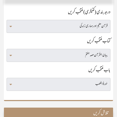
درجہ بندی (کٹیگری) منتخب کریں
کتاب منتخب کریں
باب منتخب کریں
تلاش کریں