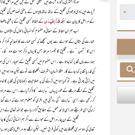
سورۃ الحشر کی مذکورہ آیت میں تخلیقی عمل کے جن تین مراحل کا ذکر ہوا
آیات میں مادی وجود کی تخلیق کے ساتھ ساتھ چیزوں کے باطنی خصائص کی تخلیق 
قَدَّرَ فَھَدٰی
کے مراحل کا بیان ہے‘ جبکہ
کے الفاظ کسی تخلیق کے باطنی پہلوؤ
اب ہم ان الفاظ کے معانی و مفہوم کو انسانی ماحول کی مثالوں سے سمجھن
عمارت کی مثال کے حوالے سے یوں سمجھئے کہ کسی عمارت کا ڈھانچہ کھڑا کر دینا
اس کا ’’تسویہ ‘‘ہے ۔تخلیق کا تیسرا مرحلہ جس کا یہاں ذکر ہوا ہے وہ ’’ق
ہمارے ہاں تقدیر کہا جاتا ہے ۔ اس مفہوم میں کسی تخلیق کے معیار‘ اس کی صل
کی قدر یا تقدیر کہا جائے گا۔ مثلاً انسان اشرف المخلوقات توہے لیکن وہ ہو
میں اڑتی پھرتی ہے۔ تو گویا ہوا میں اڑنے کی یہ صلاحیت رکھنا چڑیا کی تقدیر ک
تخلیق کے اگلے مرحلے کے طور پریہاں ’’ہدایت‘‘ کا ذکر آیاہے۔ اس سے مراد وہ فطر
کر رکھی ہے۔ اسی ’’ہدایت‘‘ کی روشنی میں بکری کو معلوم ہوا ہے کہ اسے گھا
زندگی اسی طریقے اور اسی لائحہ عمل کے مطابق گزار رہا ہے جو اللہ تعالیٰ ن
تخلیق کے ان چار مراحل کے حوالے سے اگر ہم انسانی زندگی کا جائزہ لیں تو 
تعالیٰ کی دوسری مخلوقات میں کوئی فرق نہیں۔ لیکن اگلے دو مراحل (تقدیر