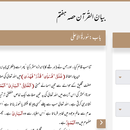
بیانُ القُرآن حصہ ہفتم
باب:
سُورۃُ الاَعلٰی
تناسب قائم کیا۔ اور جس نے (ہر شے کا) اندازہ مقررکیا ‘ پھر اسے (فطری) ہدای
(خَلَقَ‘ فَسَوّٰی‘ قَدَّرَ‘ فَھَدٰی)
ان چار الفاظ
میں اللہ تعالیٰ کی
(اَلْخَالِقُ‘ اَلْـبَارِیٔ‘ اَلْمُصَ
صفت تخلیق کے حوالے سے تین اسمائے حسنیٰ
سورۃ الحشر کی اس آیت میں اللہ تعالیٰ کی یہ تین صفات ایک خاص منطقی ترتی
نشاندہی کرتی ہے۔ اللہ تعالیٰ سب سے پہلے کسی چیز کا نقشہ یا نمونہ بناتا ہے‘ 
اَلْـبَارِیٔ
عدم سے عالم وجود میں ظاہر فرماتا ہے‘ اس اعتبار سے وہ
ہے۔ تیسر
اَلْمُصَوِّرُ
مفہوم میں وہ
ہے۔