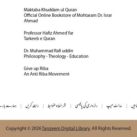
Maktaba Khuddam ul Quran
Official Online Bookstore of Mohtaram Dr. Israr
Ahmad
Professor Hafiz Ahmed Yar
Tarkeeb e Quran
Dr. Muhammad Rafi uddin
Philosophy - Theology - Education
Give up Riba
An Anti Riba Movement
ابیں
|
سائٹ میپ
|
رازداری کی پالیسی
|
شرائط و ضوابط
|
رابطہ کریں
|
ہمارے بارے
Copyright © 2026
Tanzeem Digital Library
. All Rights Reserved.