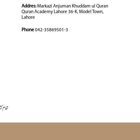
Addres:
Markazi Anjuman Khuddam ul Quran
Quran Academy Lahore 36-K, Model Town,
Lahore
Phone
042-35869501-3
تمام کت