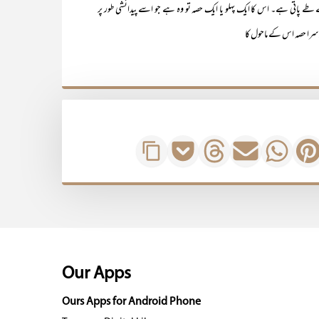
ے طے پاتی ہے۔ اس کا ایک پہلو یا ایک حصہ تو وہ ہے جو اسے پیدائشی طور پر
وسرا حصہ اس کے ماحول کا
Our Apps
Ours Apps for Android Phone