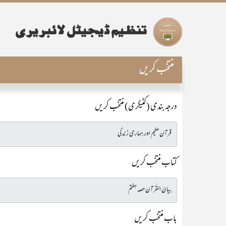
منتخب کریں
درجہ بندی (کٹیگری) منتخب کریں
کتاب منتخب کریں
باب منتخب کریں