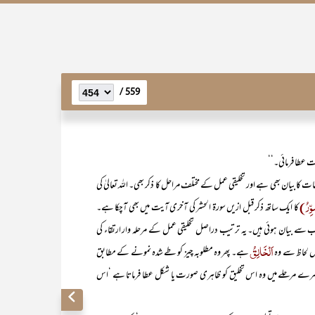
559 /
ت عطا فرمائی۔‘‘
 صفات کا بیان بھی ہے اور تخلیقی عمل کے مختلف مراحل کا ذکر بھی۔ اللہ تعالیٰ کی
وِّرُ)
کا ایک ساتھ ذکر قبل ازیں سورۃ الحشر کی آخری آیت میں بھی آچکا ہے۔
ب سے بیان ہوئی ہیں۔ یہ ترتیب دراصل تخلیقی عمل کے مرحلہ وار ارتقاء کی
اَلْخَالِقُ
اس لحاظ سے وہ
ہے۔ پھر وہ مطلوبہ چیز کو طے شدہ نمونے کے مطابق
ے مرحلے میں وہ اس تخلیق کو ظاہری صورت یا شکل عطا فرماتا ہے ‘اس