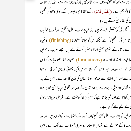
 ہے ان کا تعلق چیزوں کے ظاہری یا مادی وجود سے ہے ‘جبکہ زیر مطالعہ
(خَلَقَ فَسَوّٰی
کا ذکر بھی ہے۔
کے الفاظ میں چیزوں کے مادی وجود کی تخلیق
ں کی نشاندہی کرتے ہیں۔)
ے کی کوشش کرتے ہیں۔ چنانچہ پہلے دو مراحل (تخلیق اور تسویہ) کو ایک
 اس کی ’’تخلیق‘‘ ہے‘ جبکہ اس کو سجانا‘ سنوارنا
وغیرہ
(finishing)
در‘‘ ہے۔ قدر کے لغوی معنی اندازہ مقرر کرنے کے ہیں‘ جسے عرفِ عام میں
احیت‘ استعداد اور حدود
سمیت جملہ خصوصیات کو اس
(limitations)
ا میں اڑنے سے معذور ہے۔اس کے مقابلے میں ایک چھوٹی سی چڑیا آسانی سے ہوا
ا خاصہ ہے اور اس اعتبار سے معذور ہونا انسان کی تقدیر کا حصہ ہے۔ اس کے بعد
ی اور جبلی ہدایت ہے جو اللہ تعالیٰ نے اپنی ہر مخلوق کو پیدائشی طور پر عطا
س کھانا ہے اور شیر جانتا ہے کہ اس کی غذا گوشت ہے۔ غرض ہر جاندار اپنی
ے اس کے لیے طے کردیا ہے۔
پہلے دو مراحل یعنی تخلیق اور تسویہ کے اعتبار سے تو انسان میں اور اللہ
اور ہدایت) کے حوالے سے انسان کا معاملہ دوسری مخلوقات سے الگ ہے۔ اس