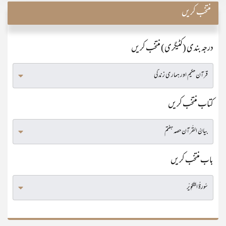
منتخب کریں
درجہ بندی (کٹیگری) منتخب کریں
کتاب منتخب کریں
باب منتخب کریں