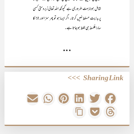
شامل ہونا بہت ضروری ہے‘کیونکہ اللہ تعالیٰ زبردستی کسی
پر ہدایت مسلط نہیں کرتا۔ اگر ایسا ہو تو پھر سزا اور جزا کا
سارا فلسفہ ہی غلط ہو جاتا ہے۔
٭ ٭٭
>>>
Sharing Link