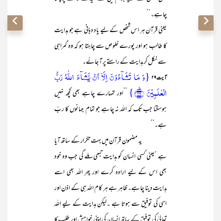
چاہے۔‘‘
یعنی قرآن ہر اس شخص کے لیے یاد دہانی ہے جو ہدایت
کا طالب ہو اور پورے خلوص سے چاہتا ہو کہ وہ گمراہی
سے نکل کر ہدایت کے راستے پر آ جائے۔
{وَ مَا تَشَآءُوۡنَ اِلَّاۤ اَنۡ یَّشَآءَ اللّٰہُ رَبُّ
آیت۲۹
الۡعٰلَمِیۡنَ ﴿٪۲۹﴾}
’’اور تمہارے چاہے بھی کچھ نہیں
ہوسکتا جب تک کہ اللہ نہ چاہے جو تمام جہانوں کا ربّ
ہے۔‘‘
یہ مضمون قرآن میں بہت تکرار کے ساتھ آیا
ہے ‘یعنی کسی انسان کو ہدایت تبھی ملے گی جب وہ خود
بھی اس کے لیے ارادہ کرے اور پھر اللہ بھی اسے
ہدایت دینا چاہے۔ ظاہر ہے ہر کام اللہ ہی کے اذن اور
اسی کی توفیق سے ہوتا ہے ۔لیکن ہدایت کے لیے اللہ
تعالیٰ کی توفیق کے ساتھ انسان کی اپنی خواہش اور طلب کا