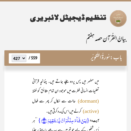
بیانُ القُرآن حصہ ہفتم
باب:
سُورۃُ التَّکوِیْر
559 /
میں مضمر ہیں پس ِپردہ چلے جاتے ہیں۔ چنانچہ قرآنی
تعلیمات انسانی فطرت میں موجود ان تمام حقائق کو خفتہ
حالت سے نکال کر پھر سے فعال
(dormant)
کرنے میں اس کی مدد کرتی ہیں۔
(active)
{لِمَنۡ شَآءَ مِنۡکُمۡ اَنۡ یَّسۡتَقِیۡمَ ﴿ؕ۲۸﴾}
’’ہر
آیت ۲۸
اُس شخص کے لیے جو تم میں سے سیدھے راستے پر چلنا