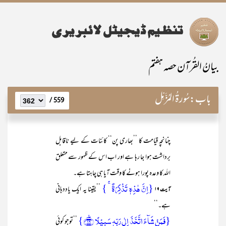
بیانُ القُرآن حصہ ہفتم
باب:
سُورۃُ المُزَّمِّل
559 /
چنانچہ قیامت کا ’’بھاری پن‘‘ کائنات کے لیے ناقابل
برداشت ہوا جا رہا ہے اور اب اس کے ظہور سے متعلق
اللہ کا وعدہ پورا ہونے کا وقت آیا ہی چاہتا ہے۔
{اِنَّ ہٰذِہٖ تَذۡکِرَۃٌ ۚ }
’’یقینا یہ ایک یاددہانی
آیت ۱۹
ہے۔‘‘
{فَمَنۡ شَآءَ اتَّخَذَ اِلٰی رَبِّہٖ سَبِیۡلًا ﴿٪۱۹﴾}
’’توجو کوئی