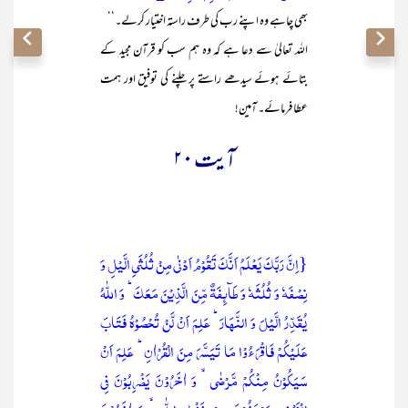
بھی چاہے وہ اپنے رب کی طرف راستہ اختیار کرلے۔‘‘
اللہ تعالیٰ سے دعا ہے کہ وہ ہم سب کو قرآن مجید کے
بتائے ہوئے سیدھے راستے پر چلنے کی توفیق اور ہمت
عطا فرمائے۔ آمین!
آیت ۲۰
{اِنَّ رَبَّکَ یَعۡلَمُ اَنَّکَ تَقُوۡمُ اَدۡنٰی مِنۡ ثُلُثَیِ الَّیۡلِ وَ
نِصۡفَہٗ وَ ثُلُثَہٗ وَ طَآئِفَۃٌ مِّنَ الَّذِیۡنَ مَعَکَ ؕ وَ اللّٰہُ
یُقَدِّرُ الَّیۡلَ وَ النَّہَارَ ؕ عَلِمَ اَنۡ لَّنۡ تُحۡصُوۡہُ فَتَابَ
عَلَیۡکُمۡ فَاقۡرَءُوۡا مَا تَیَسَّرَ مِنَ الۡقُرۡاٰنِ ؕ عَلِمَ اَنۡ
سَیَکُوۡنُ مِنۡکُمۡ مَّرۡضٰی ۙ وَ اٰخَرُوۡنَ یَضۡرِبُوۡنَ فِی