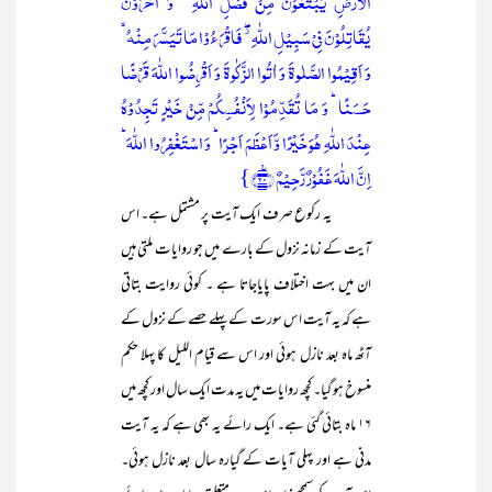
الۡاَرۡضِ یَبۡتَغُوۡنَ مِنۡ فَضۡلِ اللّٰہِ ۙ وَ اٰخَرُوۡنَ
یُقَاتِلُوۡنَ فِیۡ سَبِیۡلِ اللّٰہِ ۫ۖ فَاقۡرَءُوۡا مَا تَیَسَّرَ مِنۡہُ ۙ
وَ اَقِیۡمُوا الصَّلٰوۃَ وَ اٰتُوا الزَّکٰوۃَ وَ اَقۡرِضُوا اللّٰہَ قَرۡضًا
حَسَنًا ؕ وَ مَا تُقَدِّمُوۡا لِاَنۡفُسِکُمۡ مِّنۡ خَیۡرٍ تَجِدُوۡہُ
عِنۡدَ اللّٰہِ ہُوَ خَیۡرًا وَّ اَعۡظَمَ اَجۡرًا ؕ وَ اسۡتَغۡفِرُوا اللّٰہَ ؕ
اِنَّ اللّٰہَ غَفُوۡرٌ رَّحِیۡمٌ ﴿٪۲۰﴾}
یہ رکوع صرف ایک آیت پر مشتمل ہے۔ اس
آیت کے زمانہ نزول کے بارے میں جو روایات ملتی ہیں
ان میں بہت اختلاف پایاجاتا ہے ۔ کوئی روایت بتاتی
ہے کہ یہ آیت اس سورت کے پہلے حصے کے نزول کے
آٹھ ماہ بعد نازل ہوئی اور اس سے قیام اللیل کا پہلا حکم
منسوخ ہو گیا۔ کچھ روایات میں یہ مدت ایک سال اور کچھ میں
۱۶ ماہ بتائی گئی ہے۔ ایک رائے یہ بھی ہے کہ یہ آیت
مدنی ہے اور پہلی آیات کے گیارہ سال بعد نازل ہوئی۔