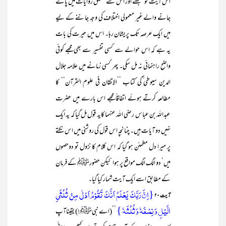
اس آیت کو سمجھنے اور اس سے متعلق روایات میں پائے
جانے والے غیر معمولی اختلاف کی وجہ جاننے کے لیے
میں ایک عرصہ تک پریشان رہا۔ اس میں حیرت کی بات
یہ ہے کہ اس حوالے سے کسی تفسیر سے بھی مجھے کوئی
واضح راہنمائی نہ مل سکی۔ پھر کسی زمانے میں علامہ جلال
الدین سیوطی ؒکی کتاب ’’الاتقان فی علوم القرآن‘‘ کا
مطالعہ کرتے ہوئے اتفاقاً مجھے اس بارے میں حضرت
عبداللہ بن عباس رضی اللہ عنہما کایہ قول مل گیا کہ یہ ایک
نہیں دو آیات ہیں۔ چنانچہ اس قول کی روشنی میں اس نکتے
پر میرا دل مطمئن ہو گیا کہ اس کلام کا نزول تو دوحصوں
میں‘ دو الگ الگ مواقع پر ہوا ‘لیکن حضورﷺ کے فرمان
کے مطابق اسے ایک آیت شمار کیا گیا۔
{اِنَّ رَبَّکَ یَعۡلَمُ اَنَّکَ تَقُوۡمُ اَدۡنٰی مِنۡ ثُلُثَیِ
آیت ۲۰
الَّیۡلِ وَ نِصۡفَہٗ وَ ثُلُثَہٗ }
’’(اے نبیﷺ!) یقیناآپ