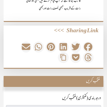
کا رب جانتا ہے کہ آپ قیام کرتے ہیں کبھی دو تہائی
رات کے قریب ‘کبھی نصف رات اور کبھی
>>>
Sharing Link
منتخب کریں
درجہ بندی (کٹیگری) منتخب کریں