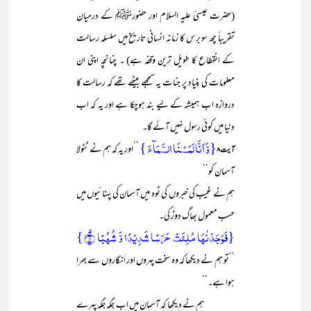
(حضرت عیسیٰ علیہ السلام اور حضورﷺ کے درمیان
تقریباً چھ سو برس کا زمانہ انسانی تاریخ میں سلسلہ رسالت
کے انقطاع کا طویل ترین وقفہ ہے) ۔ چنانچہ اپنی ان
معلومات کی بنیاد پر جنات یہ سمجھے بیٹھے تھے کہ رسالت کا
دروازہ اب ہمیشہ کے لیے بند ہوچکا ہے اور یہ کہ اب
دنیا میں کوئی رسول نہیں آئے گا۔
{وَّ اَنَّا لَمَسۡنَا السَّمَآءَ }
’’اور یہ کہ ہم نے ٹٹولا
آیت ۸
آسمان کو‘‘
ہم نے غیب کی خبروں کی ٹوہ میں آسمان کی پہنائیوں میں
حسب معمول بھاگ دوڑ کی۔
{فَوَجَدۡنٰہَا مُلِئَتۡ حَرَسًا شَدِیۡدًا وَّ شُہُبًا ۙ﴿۸﴾}
’’تو ہم نے دیکھا کہ وہ سخت پہروں اور اَنگاروں سے بھرا
ہوا ہے۔‘‘
ہم نے دیکھا کہ آسمان میں اب جگہ جگہ پہرے