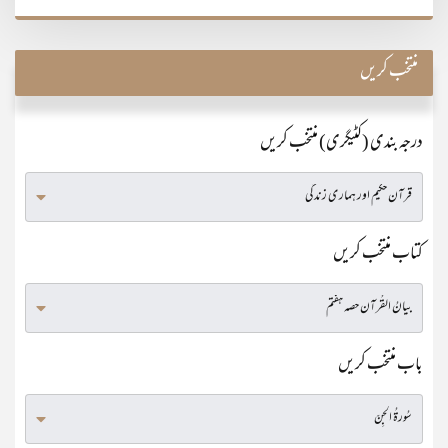
منتخب کریں
درجہ بندی (کٹیگری) منتخب کریں
کتاب منتخب کریں
باب منتخب کریں