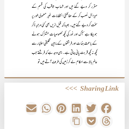
مقرر کر دیے گئے ہیں اور شہابِ ثاقب کی قسم کے
میزائل نصب کر کے حفاظتی انتظامات غیر معمولی طور پر
سخت کر دیے گئے ہیں۔ جیسا کہ قبل ازیں بھی کئی مرتبہ ذکر
ہو چکا ہے‘ آگ اور نور کی کچھ خصوصیات مشترک ہونے
کے باعث جنات اور فرشتوں کے مابین تخلیقی اعتبار سے
کچھ نہ کچھ قربت پائی جاتی ہے۔ یہی وجہ ہے کہ فرشتے جب
عالم بالا سے احکام لے کر زمین کی طرف آتے ہیں تو
>>>
Sharing Link