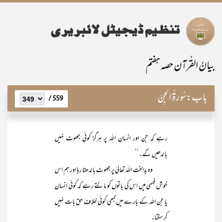
بیانُ القُرآن حصہ ہفتم
باب:
سُورۃُ الْجِنّ
559 /
رہے کہ جن اور انسان اللہ پر ہرگز کوئی جھوٹ نہیں
باندھیں گے۔‘‘
وہ بدبخت اللہ تعالیٰ پر جھوٹ باندھتا رہا اور ہم اس
خوش فہمی میں اس کی باتوں کو مانتے رہے کہ کوئی انسان
یا جن اللہ کے بارے میں کبھی کوئی خلافِ حق بات نہیں
کر سکتا۔