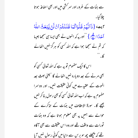
سے جنات کے غرور اور سرکشی میں اور بھی ا ضافہ ہوتا
چلا گیا۔
{وَّ اَنَّہُمۡ ظَنُّوۡا کَمَا ظَنَنۡتُمۡ اَنۡ لَّنۡ یَّبۡعَثَ اللّٰہُ
آیت ۷
اَحَدًا ۙ﴿۷﴾}
’’اور یہ کہ انہوں نے بھی ایسا ہی سمجھا جیسا
کہ تم نے سمجھا ہوا ہے کہ اللہ کسی کو ہرگز نہیں اٹھائے
گا۔‘‘
اس کا ایک مفہوم تو یہ ہے کہ اللہ تعالیٰ کسی کو
بھی مرنے کے بعد دوبارہ نہیں اٹھائے گا ‘یعنی بعث بعد
الموت کے عقیدے میں کوئی حقیقت نہیں۔ اور دوسرا
مفہوم یہ ہے کہ اب اللہ تعالیٰ کسی کو بھی رسول بنا کر نہیں
بھیجے گا۔ سورۃ الاحقاف میں جنات کے تذکرے کے
حوالے سے ہمیں یہ بھی معلوم ہوتا ہے کہ وہ جنات
تورات سے واقف تھے اور وہ اس حقیقت سے بھی آگاہ
تھے کہ پچھلے چھ سو برس سے دنیا میں کوئی رسول نہیں آیا