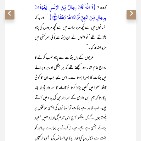
{وَّ اَنَّہٗ کَانَ رِجَالٌ مِّنَ الۡاِنۡسِ یَعُوۡذُوۡنَ
آیت ۶
بِرِجَالٍ مِّنَ الۡجِنِّ فَزَادُوۡہُمۡ رَہَقًا ۙ﴿۶﴾}
’’اور یہ کہ
انسانوں میں سے کچھ مرد جنات میں سے کچھ مردوں کی پناہ
پکڑتے تھے‘ تو انہوں نے ان (جنات) کی سرکشی میں
مزید اضافہ کیا۔‘‘
عربوں کے ہاں جنات سے پناہ طلب کرنے کا
رواج عام تھا۔ وہ سمجھتے تھے کہ ہر جنگل اورہر ویرانے
میں جنات کا بسیرا ہوتا ہے۔ اس لیے جب ان کا کوئی
قافلہ صحرا میں کہیں پڑاؤ کرتا تو قافلے کا سردار بآوازِ بلند
پکارتا کہ ہم اس وادی کے سردار جن کی پناہ میں آتے
ہیں۔ اب ظاہر ہے جنات تو انسانوں کی ایسی حماقتوں پر
ہنستے ہوں گے کہ دیکھو! آج اسی آدم ؑکی اولاد ہمیں معبود
بنائے بیٹھی ہے جسے سجدہ نہ کرنے پر ہمارے جدامجد کو
جنت سے نکال دیا گیا تھا۔ چنانچہ انسانوں کی ایسی حرکتوں