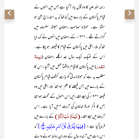
رحمہ اللہ علیہ کا وہ قول یاد آ گیا ہے جس میں انہوں نے
قیامِ پاکستان کے بارے میں کہا تھا کہ یہ استدراج بھی ہو
سکتا ہے۔ مولانا صاحب رمضان ہمیشہ سلہٹ میں
گزارتے تھے ۔ ۱۹۴۶ء کے رمضان میں انہوں نے کہہ دیا
تھا کہ ملاء اعلٰی میں پاکستان کے قیام کا فیصلہ ہو چکا ہے۔
لیلۃ
اس کے ٹھیک ایک سال بعد اگلے رمضان (
القدر
) میں پاکستان کا قیام واقعتا عمل میں آگیا۔اس کا
مطلب یہ ہے کہ مولانا مدنی ؒکو بذریعہ کشف قیامِ پاکستان
کے بارے میں جس فیصلے کا علم ہوا تھا‘ ملاء اعلیٰ میں وہ
فیصلہ ۱۹۴۶ء کی لیلۃ القدر میں اس اصول کے تحت ہوا تھا
جس کا ذکر سورۃ الدخان کی آیت ۴ میں آیا ہے۔ اس
(لَیْلَۃٍ مُبَارَکَۃٍ)
آیت میں لیلۃ القدر
کے بارے میں
{فِیۡہَا یُفۡرَقُ کُلُّ اَمۡرٍ حَکِیۡمٍ ۙ﴿۴﴾}
فرمایا گیا ہے :
کہ
اس رات میں آئندہ سال کے دوران رونما ہونے والے