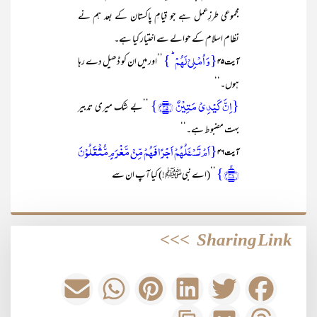
مجموعی طرزِعمل ہے جو قیامِ پاکستان کے بعد ہم نے
نظام اسلام کے حوالے سے اختیار کیا ہے۔
{وَ اُمۡلِیۡ لَہُمۡ ؕ }
’’اور میں ان کو ڈھیل دے رہا
آیت ۴۵
ہوں۔‘‘
{اِنَّ کَیۡدِیۡ مَتِیۡنٌ ﴿۴۵﴾}
’’بے شک میری تدبیر
بہت مضبوط ہے۔‘‘
{اَمۡ تَسۡـَٔلُہُمۡ اَجۡرًا فَہُمۡ مِّنۡ مَّغۡرَمٍ مُّثۡقَلُوۡنَ
آیت ۴۶
﴿ۚ۴۶﴾}
’’(اے نبیﷺ!) کیا آپ ان سے
>>>
Sharing Link