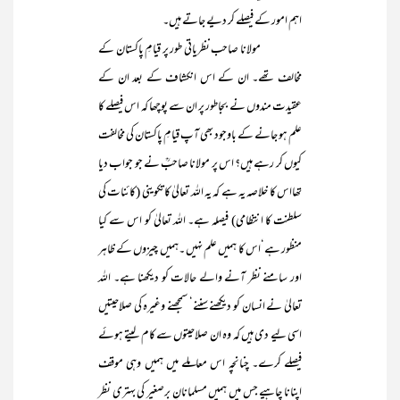
اہم امور کے فیصلے کر دیے جاتے ہیں۔
مولانا صاحب نظریاتی طور پر قیامِ پاکستان کے
مخالف تھے۔ ان کے اس انکشاف کے بعد ان کے
عقیدت مندوں نے بجاطور پر ان سے پوچھا کہ اس فیصلے کا
علم ہو جانے کے باوجود بھی آپ قیامِ پاکستان کی مخالفت
کیوں کر رہے ہیں؟ اس پر مولانا صاحبؒ نے جو جواب دیا
تھااس کا خلاصہ یہ ہے کہ یہ اللہ تعالیٰ کا تکوینی (کائنات کی
سلطنت کا انتظامی) فیصلہ ہے۔ اللہ تعالیٰ کو اس سے کیا
منظور ہے‘اس کا ہمیں علم نہیں ۔ہمیں چیزوں کے ظاہر
اور سامنے نظر آنے والے حالات کو دیکھنا ہے۔ اللہ
تعالیٰ نے انسان کو دیکھنے سننے‘ سمجھنے وغیرہ کی صلاحیتیں
اسی لیے دی ہیں کہ وہ ان صلاحیتوں سے کام لیتے ہوئے
فیصلے کرے۔ چنانچہ اس معاملے میں ہمیں وہی موقف
اپنانا چاہیے جس میں ہمیں مسلمانانِ برصغیر کی بہتری نظر