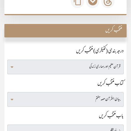
منتخب کریں
درجہ بندی (کٹیگری) منتخب کریں
کتاب منتخب کریں
باب منتخب کریں