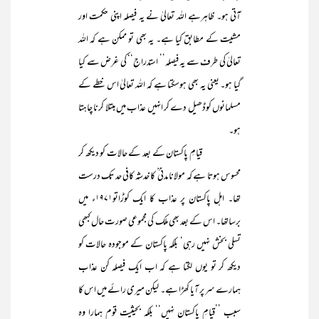
آتی ہو۔ ظاہرہے اللہ تعالیٰ نے یہ فیصلہ اپنی حکمت اور
مشیت کے مطابق کیا ہے۔ یہ بھی تو ممکن ہے کہ اللہ
تعالیٰ کی طرف سے یہ فیصلہ’’ استدراج‘‘ کی غرض سے کیا
گیا ہو۔ یعنی یہ بھی ہوسکتا ہے کہ اللہ تعالیٰ اس خطے کے
مسلمانوں کوڈھیل دے کر انہیں عذاب میں مبتلا کرنا چاہتا
ہو۔
قیامِ پاکستان کے بعد کے حالات کو دیکھ کر
محسوس ہوتا ہے کہ مولانا مدنی ؒ کا خدشہ کافی حد تک درست
تھا۔ اہل پاکستان پر عذاب کا ایک کوڑاتو۱۹۷۱ء میں
برساتھا۔ اس کے بعد بھی ملک کی مجموعی صورت حال کبھی
تسلی بخش نہیں رہی‘ بلکہ پاکستان کے موجودہ حالات کو
دیکھ کر تو یوں لگتا ہے کہ اب ایک فیصلہ کن عذاب
ہمارے سر پر آیا کھڑا ہے۔ لیکن میری رائے میں اس کا
سبب ’’قیامِ پاکستان نہیں‘‘ بلکہ بحیثیت قوم ہمارا وہ