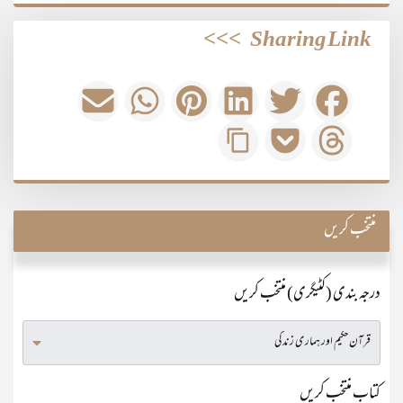
>>>
Sharing Link
منتخب کریں
درجہ بندی (کٹیگری) منتخب کریں
کتاب منتخب کریں