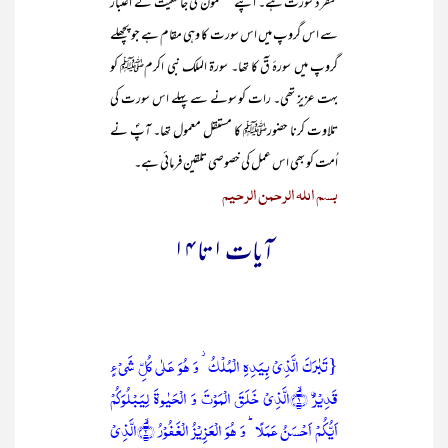
منفرد سورت ہے۔ اپنے مضمون کی جامعیت کے اعتبار
سے اس گروپ میں اس سورت کا وہی مقام ہے جو پچھلے
گروپ میں سورۂ قٓ کا تھا۔ سورۃ الملک نبی اکرمﷺ کو
بہت عزیز تھی۔ رات کو سونے سے پہلے اس سورت کی
تلاوت کرنا حضورﷺ کا مستقل معمول تھا۔ آپؐ نے
اُمت کو بھی اس عمل کی خصوصی تلقین فرمائی ہے۔
بسم اللہ الرحمن الرحیم
آیات ۱ تا ۱۴
{تَبٰرَکَ الَّذِیۡ بِیَدِہِ الۡمُلۡکُ ۫ وَ ہُوَ عَلٰی کُلِّ شَیۡءٍ
قَدِیۡرُۨ ۙ﴿۱﴾الَّذِیۡ خَلَقَ الۡمَوۡتَ وَ الۡحَیٰوۃَ لِیَبۡلُوَکُمۡ
اَیُّکُمۡ اَحۡسَنُ عَمَلًا ؕ وَ ہُوَ الۡعَزِیۡزُ الۡغَفُوۡرُ ۙ﴿۲﴾الَّذِیۡ