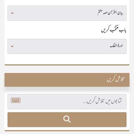
باب منتخب کریں
تلاش کریں