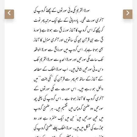
سورۃ التحریم مکی مدنی سورتوں کے چھٹے گروپ کی
آخری سورت تھی۔ یاد دہانی کے لیے ایک مرتبہ پھر نوٹ
کرلیجیے کہ اس گروپ کا آغاز سورئہ قٓ سے ہوتا ہے (سورۂ
قٓ سے ہی قرآن مجید کی ساتویں اور آخری منزل کا آغاز
بھی ہوتا ہے)۔ اس گروپ میں سورۂ قٓ سے سورۃ الواقعہ
تک سات مکی سورتیں اور سورۃ الحدید سے سورۃ التحریم تک
دس مدنی سورتیں شامل ہیں۔ اب سورۃ الملک کے مطالعہ
کے آغاز کے ساتھ ہم پھر سے قرآن کی ’’مکی جنت‘‘ میں
داخل ہو رہے ہیں۔ اس سورت سے مکی سورتوں کے
آخری گروپ کا آغاز ہوتا ہے ۔ اس گروپ کی پہلی چھ
سورتیں دو ضمنی گروپس میں تقسیم ہیں۔ ہر ضمنی گروپ
میں تین سورتیں ہیں‘ جن میں ایک منفرد ہے اور دو
جوڑے کی شکل میں ہیں۔ سورۃ الملک پہلے ضمنی گروپ کی