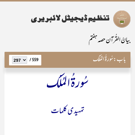
بیانُ القُرآن حصہ ہفتم
باب:
سُورۃُ المُلْک
559 /
سُورۃُ المُلْک
تمہیدی کلمات