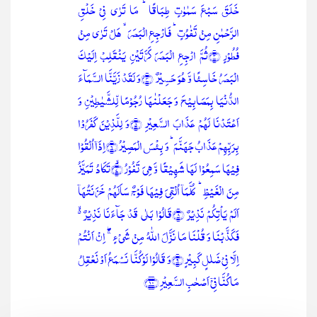
خَلَقَ سَبۡعَ سَمٰوٰتٍ طِبَاقًا ؕ مَا تَرٰی فِیۡ خَلۡقِ
الرَّحۡمٰنِ مِنۡ تَفٰوُتٍ ؕ فَارۡجِعِ الۡبَصَرَ ۙ ہَلۡ تَرٰی مِنۡ
فُطُوۡرٍ ﴿۳﴾ثُمَّ ارۡجِعِ الۡبَصَرَ کَرَّتَیۡنِ یَنۡقَلِبۡ اِلَیۡکَ
الۡبَصَرُ خَاسِئًا وَّ ہُوَ حَسِیۡرٌ ﴿۴﴾وَ لَقَدۡ زَیَّنَّا السَّمَآءَ
الدُّنۡیَا بِمَصَابِیۡحَ وَ جَعَلۡنٰہَا رُجُوۡمًا لِّلشَّیٰطِیۡنِ وَ
اَعۡتَدۡنَا لَہُمۡ عَذَابَ السَّعِیۡرِ ﴿۵﴾وَ لِلَّذِیۡنَ کَفَرُوۡا
بِرَبِّہِمۡ عَذَابُ جَہَنَّمَ ؕ وَ بِئۡسَ الۡمَصِیۡرُ ﴿۶﴾اِذَاۤ اُلۡقُوۡا
فِیۡہَا سَمِعُوۡا لَہَا شَہِیۡقًا وَّ ہِیَ تَفُوۡرُ ۙ﴿۷﴾تَکَادُ تَمَیَّزُ
مِنَ الۡغَیۡظِ ؕ کُلَّمَاۤ اُلۡقِیَ فِیۡہَا فَوۡجٌ سَاَلَہُمۡ خَزَنَتُہَاۤ
اَلَمۡ یَاۡتِکُمۡ نَذِیۡرٌ ﴿۸﴾قَالُوۡا بَلٰی قَدۡ جَآءَنَا نَذِیۡرٌ ۬ۙ
فَکَذَّبۡنَا وَ قُلۡنَا مَا نَزَّلَ اللّٰہُ مِنۡ شَیۡءٍ ۚۖ اِنۡ اَنۡتُمۡ
اِلَّا فِیۡ ضَلٰلٍ کَبِیۡرٍ ﴿۹﴾وَ قَالُوۡا لَوۡ کُنَّا نَسۡمَعُ اَوۡ نَعۡقِلُ
مَا کُنَّا فِیۡۤ اَصۡحٰبِ السَّعِیۡرِ ﴿۱۰﴾