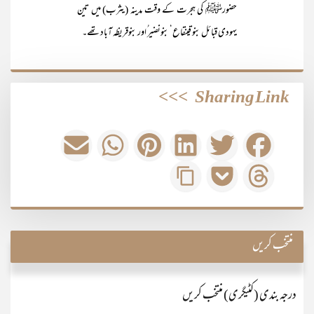
حضورﷺ کی ہجرت کے وقت مدینہ (یثرب) میں تین
یہودی قبائل بنو قینقاع‘ بنونضیر ُاور بنوقریظہ آباد تھے۔
>>>
Sharing Link
منتخب کریں
درجہ بندی (کٹیگری) منتخب کریں