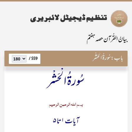
بیانُ القُرآن حصہ ہفتم
باب:
سُورۃُ الْحَشْر
559 /
سُورۃُ الْحَشْر
بسم اللہ الرحمن الرحیم
آیات ۱ تا ۵