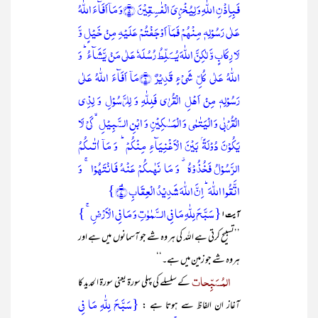
فَبِاِذۡنِ اللّٰہِ وَ لِیُخۡزِیَ الۡفٰسِقِیۡنَ ﴿۵﴾وَ مَاۤ اَفَآءَ اللّٰہُ
عَلٰی رَسُوۡلِہٖ مِنۡہُمۡ فَمَاۤ اَوۡجَفۡتُمۡ عَلَیۡہِ مِنۡ خَیۡلٍ وَّ
لَا رِکَابٍ وَّ لٰکِنَّ اللّٰہَ یُسَلِّطُ رُسُلَہٗ عَلٰی مَنۡ یَّشَآءُ ؕ وَ
اللّٰہُ عَلٰی کُلِّ شَیۡءٍ قَدِیۡرٌ ﴿۶﴾مَاۤ اَفَآءَ اللّٰہُ عَلٰی
رَسُوۡلِہٖ مِنۡ اَہۡلِ الۡقُرٰی فَلِلّٰہِ وَ لِلرَّسُوۡلِ وَ لِذِی
الۡقُرۡبٰی وَ الۡیَتٰمٰی وَ الۡمَسٰکِیۡنِ وَ ابۡنِ السَّبِیۡلِ ۙ کَیۡ لَا
یَکُوۡنَ دُوۡلَۃًۢ بَیۡنَ الۡاَغۡنِیَآءِ مِنۡکُمۡ ؕ وَ مَاۤ اٰتٰىکُمُ
الرَّسُوۡلُ فَخُذُوۡہُ ٭ وَ مَا نَہٰىکُمۡ عَنۡہُ فَانۡتَہُوۡا ۚ وَ
اتَّقُوا اللّٰہَ ؕ اِنَّ اللّٰہَ شَدِیۡدُ الۡعِقَابِ ۘ﴿۷﴾}
{سَبَّحَ لِلّٰہِ مَا فِی السَّمٰوٰتِ وَ مَا فِی الۡاَرۡضِ ۚ }
آیت ۱
’’تسبیح کرتی ہے اللہ کی ہر وہ شے جو آسمانوں میں ہے اور
ہروہ شے جو زمین میں ہے۔‘‘
المُسَبِّحات
کے سلسلے کی پہلی سورۃ یعنی سورۃ الحدید کا
{سَبَّحَ لِلّٰہِ مَا فِی
آغاز ان الفاظ سے ہوتا ہے :