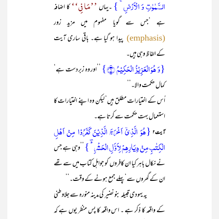
السَّمٰوٰتِ وَ الۡاَرۡضِ ۚ }
’’مَا فِی‘‘
۔یہاں
کا اضافہ
ہے ‘جس سے گویا مفہوم میں مزید زور
پیدا ہو گیا ہے۔ باقی ساری آیت
(emphasis)
کے الفاظ وہی ہیں۔
{وَ ہُوَ الۡعَزِیۡزُ الۡحَکِیۡمُ ﴿۱﴾}
’’اور وہ زبردست ہے‘
کمال حکمت والا۔‘‘
اُس کے اختیارات مطلق ہیں‘ لیکن وہ اپنے اختیارات کا
استعمال بہت حکمت سے کرتا ہے۔
{ہُوَ الَّذِیۡۤ اَخۡرَجَ الَّذِیۡنَ کَفَرُوۡا مِنۡ اَہۡلِ
آیت۲
الۡکِتٰبِ مِنۡ دِیَارِہِمۡ لِاَوَّلِ الۡحَشۡرِ ؕؔ}
’’وہی ہے جس
نے نکال باہر کیا ان کافروں کو جواہل کتاب میں سے تھے
ان کے گھروں سے‘ پہلے جمع ہونے کے وقت۔‘‘
یہ یہودی قبیلہ بنو نضیر کی مدینہ منورہ سے جلاوطنی
کے واقعہ کا ذکر ہے ۔ اس واقعہ کا پس منظر یوں ہے کہ