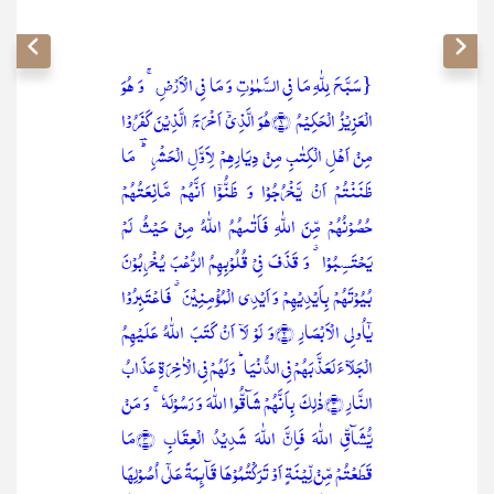
{سَبَّحَ لِلّٰہِ مَا فِی السَّمٰوٰتِ وَ مَا فِی الۡاَرۡضِ ۚ وَ ہُوَ
الۡعَزِیۡزُ الۡحَکِیۡمُ ﴿۱﴾ہُوَ الَّذِیۡۤ اَخۡرَجَ الَّذِیۡنَ کَفَرُوۡا
مِنۡ اَہۡلِ الۡکِتٰبِ مِنۡ دِیَارِہِمۡ لِاَوَّلِ الۡحَشۡرِ ؕؔ مَا
ظَنَنۡتُمۡ اَنۡ یَّخۡرُجُوۡا وَ ظَنُّوۡۤا اَنَّہُمۡ مَّانِعَتُہُمۡ
حُصُوۡنُہُمۡ مِّنَ اللّٰہِ فَاَتٰىہُمُ اللّٰہُ مِنۡ حَیۡثُ لَمۡ
یَحۡتَسِبُوۡا ٭ وَ قَذَفَ فِیۡ قُلُوۡبِہِمُ الرُّعۡبَ یُخۡرِبُوۡنَ
بُیُوۡتَہُمۡ بِاَیۡدِیۡہِمۡ وَ اَیۡدِی الۡمُؤۡمِنِیۡنَ ٭ فَاعۡتَبِرُوۡا
یٰۤاُولِی الۡاَبۡصَارِ ﴿۲﴾وَ لَوۡ لَاۤ اَنۡ کَتَبَ اللّٰہُ عَلَیۡہِمُ
الۡجَلَآءَ لَعَذَّبَہُمۡ فِی الدُّنۡیَا ؕ وَ لَہُمۡ فِی الۡاٰخِرَۃِ عَذَابُ
النَّارِ ﴿۳﴾ذٰلِکَ بِاَنَّہُمۡ شَآقُّوا اللّٰہَ وَ رَسُوۡلَہٗ ۚ وَ مَنۡ
یُّشَآقِّ اللّٰہَ فَاِنَّ اللّٰہَ شَدِیۡدُ الۡعِقَابِ ﴿۴﴾مَا
قَطَعۡتُمۡ مِّنۡ لِّیۡنَۃٍ اَوۡ تَرَکۡتُمُوۡہَا قَآئِمَۃً عَلٰۤی اُصُوۡلِہَا