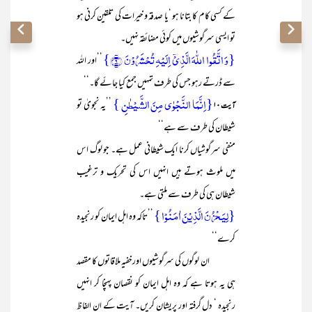
کے کسی کام کا بتانا ہو ‘یا صدقہ و خیرات کی تلقین کرنی ہو
تو ایسی سرگوشیوں میں کوئی مضائقہ نہیں۔
{وَ اتَّقُوا اللّٰہَ الَّذِیۡۤ اِلَیۡہِ تُحۡشَرُوۡنَ ﴿۹﴾}
’’اور اللہ
سے ڈرتے رہو جس کی طرف تمہیں جمع کیا جائے گا۔‘‘
{اِنَّمَا النَّجۡوٰی مِنَ الشَّیۡطٰنِ }
’’یہ نجویٰ تو
آیت ۱۰
شیطان کی طرف سے ہے‘‘
منفی سرگوشیاں کرنا ایک شیطانی عمل ہے۔ جو لوگ اس
میں ملوث ہوتے ہیں انہیں اس کی تحریک و ترغیب
شیطان ہی کی طرف سے ملتی ہے۔
{لِیَحۡزُنَ الَّذِیۡنَ اٰمَنُوۡا }
’’تاکہ وہ اہل ایمان کو رنجیدہ
کرے‘‘
ان لوگوں کی سرگوشیوں اورخفیہ ملاقاتوں کا مقصد
ہی یہ ہوتا ہے کہ وہ اہل ایمان کو نقصان پہنچا کر انہیں
رنجیدہ ‘ دل گرفتہ اور پریشان کریں۔ آیت کے ان الفاظ