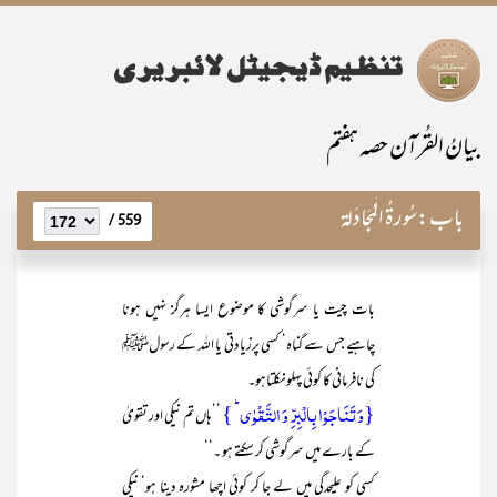
بیانُ القُرآن حصہ ہفتم
باب:
سُورۃُ الْمُجَادَلۃ
559 /
بات چیت یا سرگوشی کا موضوع ایسا ہرگز نہیں ہونا
چاہیے جس سے گناہ‘ کسی پرزیادتی یا اللہ کے رسولﷺ
کی نافرمانی کا کوئی پہلونکلتاہو۔
{وَ تَنَاجَوۡا بِالۡبِرِّ وَ التَّقۡوٰی ؕ }
’’ہاں تم نیکی اور تقویٰ
کے بارے میں سرگوشی کر سکتے ہو ۔‘‘
کسی کو علیحدگی میں لے جا کر کوئی اچھا مشورہ دینا ہو‘ نیکی