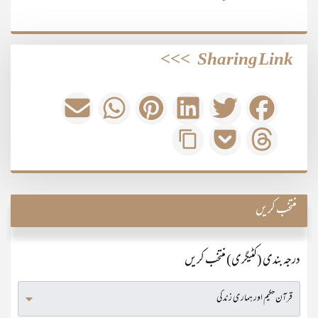
>>>
Sharing Link
منتخب کریں
درجہ بندی (کٹیگری) منتخب کریں