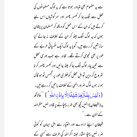
سے یہ مفہوم بھی متبادر ہوتا ہے کہ یہ لوگ مسلمانوں کی
محفل سے الگ جا کر کھسر پھسر اور سرگوشیاں اس لیے
کرتے ہیں کہ ان کے اس عمل کو دیکھ کر مسلمان پریشان
ہوں کہ یہ لوگ الگ بیٹھ کر ان کے خلاف نہ جانے کیا
سازشیں کر رہے ہیں۔گویا یہ لوگ ایک نفسیاتی حربے کے
طور پر بھی نجویٰ کرتے تھے۔ ظاہر ہے جب بھری محفل
سے تین چار لوگ الگ جا کر بیٹھ جائیں اور کھسر پھسر کرنا
شروع کر دیں تو اہل محفل کو فطری طور پر تجسس تو ہو گا کہ
ہو نہ ہو یہ لوگ ضرور انہی کے خلاف باتیں کر رہے ہیں۔
{وَ لَیۡسَ بِضَآرِّہِمۡ شَیۡئًا اِلَّا بِاِذۡنِ اللّٰہِ ؕ }
’’حالانکہ
یہ (شیطان) انہیں کچھ بھی ضرر پہنچانے پر قادر نہیں مگر اللہ
کے اذن سے۔‘‘
شیطان اپنے ارادے اور اختیار سے اہل ایمان کو کوئی
ضرر نہیں پہنچا سکتا۔البتہ اگر اللہ کی طرف سے کسی کے