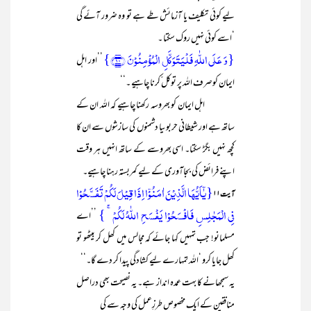
لیے کوئی تکلیف یا آزمائش طے ہے تو وہ ضرور آئے گی
‘اسے کوئی نہیں روک سکتا ۔
{وَ عَلَی اللّٰہِ فَلۡیَتَوَکَّلِ الۡمُؤۡمِنُوۡنَ ﴿۱۰﴾}
’’اور اہل
ایمان کوصرف اللہ پر توکل ّکرنا چاہیے ۔‘‘
اہل ایمان کو بھروسہ رکھنا چاہیے کہ اللہ ان کے
ساتھ ہے اور شیطانی حربوںیا دشمنوں کی سازشوں سے ان کا
کچھ نہیں بگڑ سکتا۔ اسی بھروسے کے ساتھ انہیں ہر وقت
اپنے فرائض کی بجاآوری کے لیے کمربستہ رہنا چاہیے۔
{یٰۤاَیُّہَا الَّذِیۡنَ اٰمَنُوۡۤا اِذَا قِیۡلَ لَکُمۡ تَفَسَّحُوۡا
آیت۱ ۱
فِی الۡمَجٰلِسِ فَافۡسَحُوۡا یَفۡسَحِ اللّٰہُ لَکُمۡ ۚ }
’’اے
مسلمانو! جب تمہیں کہا جائے کہ مجالس میں کھل کر بیٹھو تو
کھل جایا کرو ‘اللہ تمہارے لیے کشادگی پیدا کر دے گا۔‘‘
یہ سمجھانے کا بہت عمدہ انداز ہے۔ یہ نصیحت بھی دراصل
منافقین کے ایک مخصوص طرزِعمل کی وجہ سے کی