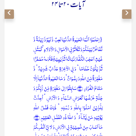
آیات ۲۰ تا ۲۴
{اِعۡلَمُوۡۤا اَنَّمَا الۡحَیٰوۃُ الدُّنۡیَا لَعِبٌ وَّ لَہۡوٌ وَّ زِیۡنَۃٌ وَّ
تَفَاخُرٌۢ بَیۡنَکُمۡ وَ تَکَاثُرٌ فِی الۡاَمۡوَالِ وَ الۡاَوۡلَادِ ؕ کَمَثَلِ
غَیۡثٍ اَعۡجَبَ الۡکُفَّارَ نَبَاتُہٗ ثُمَّ یَہِیۡجُ فَتَرٰىہُ مُصۡفَرًّا
ثُمَّ یَکُوۡنُ حُطَامًا ؕ وَ فِی الۡاٰخِرَۃِ عَذَابٌ شَدِیۡدٌ ۙ وَّ
مَغۡفِرَۃٌ مِّنَ اللّٰہِ وَ رِضۡوَانٌ ؕ وَ مَا الۡحَیٰوۃُ الدُّنۡیَاۤ اِلَّا
مَتَاعُ الۡغُرُوۡرِ ﴿۲۰﴾سَابِقُوۡۤا اِلٰی مَغۡفِرَۃٍ مِّنۡ رَّبِّکُمۡ وَ
جَنَّۃٍ عَرۡضُہَا کَعَرۡضِ السَّمَآءِ وَ الۡاَرۡضِ ۙ اُعِدَّتۡ
لِلَّذِیۡنَ اٰمَنُوۡا بِاللّٰہِ وَ رُسُلِہٖ ؕ ذٰلِکَ فَضۡلُ اللّٰہِ
یُؤۡتِیۡہِ مَنۡ یَّشَآءُ ؕ وَ اللّٰہُ ذُو الۡفَضۡلِ الۡعَظِیۡمِ ﴿۲۱﴾
مَاۤ اَصَابَ مِنۡ مُّصِیۡبَۃٍ فِی الۡاَرۡضِ وَ لَا فِیۡۤ اَنۡفُسِکُمۡ