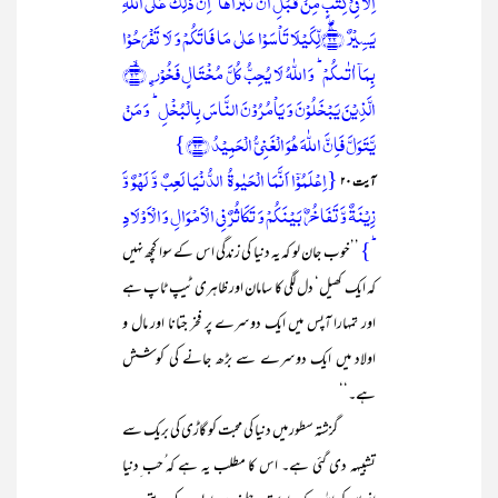
اِلَّا فِیۡ کِتٰبٍ مِّنۡ قَبۡلِ اَنۡ نَّبۡرَاَہَا ؕ اِنَّ ذٰلِکَ عَلَی اللّٰہِ
یَسِیۡرٌ ﴿ۚۖ۲۲﴾لِّکَیۡلَا تَاۡسَوۡا عَلٰی مَا فَاتَکُمۡ وَ لَا تَفۡرَحُوۡا
بِمَاۤ اٰتٰىکُمۡ ؕ وَ اللّٰہُ لَا یُحِبُّ کُلَّ مُخۡتَالٍ فَخُوۡرِۣ ﴿ۙ۲۳﴾
الَّذِیۡنَ یَبۡخَلُوۡنَ وَ یَاۡمُرُوۡنَ النَّاسَ بِالۡبُخۡلِ ؕ وَ مَنۡ
یَّتَوَلَّ فَاِنَّ اللّٰہَ ہُوَ الۡغَنِیُّ الۡحَمِیۡدُ ﴿۲۴﴾}
{اِعۡلَمُوۡۤا اَنَّمَا الۡحَیٰوۃُ الدُّنۡیَا لَعِبٌ وَّ لَہۡوٌ وَّ
آیت ۲۰
زِیۡنَۃٌ وَّ تَفَاخُرٌۢ بَیۡنَکُمۡ وَ تَکَاثُرٌ فِی الۡاَمۡوَالِ وَ الۡاَوۡلَادِ
ؕ}
’’خوب جان لو کہ یہ دنیا کی زندگی اس کے سوا کچھ نہیں
کہ ایک کھیل‘ دل لگی کا سامان اور ظاہری ٹیپ ٹاپ ہے
اور تمہارا آپس میں ایک دوسرے پر فخر جتانا اور مال و
اولاد میں ایک دوسرے سے بڑھ جانے کی کوشش
ہے۔‘‘
گزشتہ سطور میں دنیا کی محبت کو گاڑی کی بریک سے
تشبیہہ دی گئی ہے۔ اس کا مطلب یہ ہے کہ ُحب ِدنیا