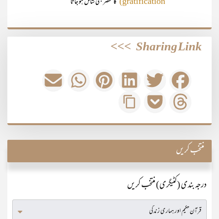
کا عنصر بھی شامل ہو جاتا
gratification)
>>>
Sharing Link
منتخب کریں
درجہ بندی (کٹیگری) منتخب کریں