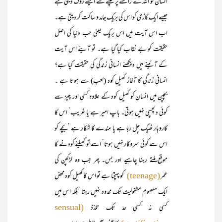
انسان کو اللہ کے راستے پر چلنے سے ایسے روک دیتی ہے
جیسے ایک گاڑی کو اس کی بریک جامد و ساکت کر دیتی ہے۔
اب اس آیت میں اس بریک یعنی حب دنیا کی اصل
حقیقت کو بے نقاب کیا گیا ہے۔ تو آیئے اس آیت
کے آئینے میں دیکھئے انسانی زندگی کی حقیقت کیا ہے؟
انسانی زندگی کا آغاز کھیل کود (لعب) سے ہوتا ہے ۔
بچپن میں انسان کو کھیل کود کے علاوہ کسی اور چیز سے
کوئی دلچسپی نہیں ہوتی۔ باپ امیر ہے یا غریب‘ اس کا
کاروبار ٹھیک چل رہا ہے یا مندے کا شکار ہے ‘بچے کو
اس سے کوئی سروکار نہیں ہوتا‘ اسے تو کھیلنے کودنے کا
موقع ملتے رہنا چاہیے اور بس۔ پھر جب وہ لڑکپن کی
عمر
کو پہنچتا ہے تو اس کا کھیل کود محض
(teenage)
ایک معصوم مشغولیت تک محدود نہیں رہتا ‘بلکہ اس میں
کسی نہ کسی حد تک تلذذ
(sensual