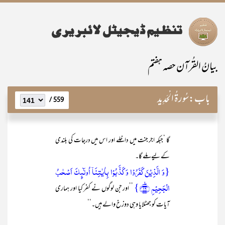
بیانُ القُرآن حصہ ہفتم
باب:
سُورۃُ الْحَدِید
559 /
گا ‘جبکہ اجر جنت میں داخلے اور اس میں درجات کی بلندی
کے لیے ملے گا۔
{وَ الَّذِیۡنَ کَفَرُوۡا وَ کَذَّبُوۡا بِاٰیٰتِنَاۤ اُولٰٓئِکَ اَصۡحٰبُ
الۡجَحِیۡمِ ﴿٪۱۹﴾}
’’اور جن لوگوں نے کفر کیا اور ہماری
آیات کو جھٹلایا وہی دوزخ والے ہیں۔‘‘