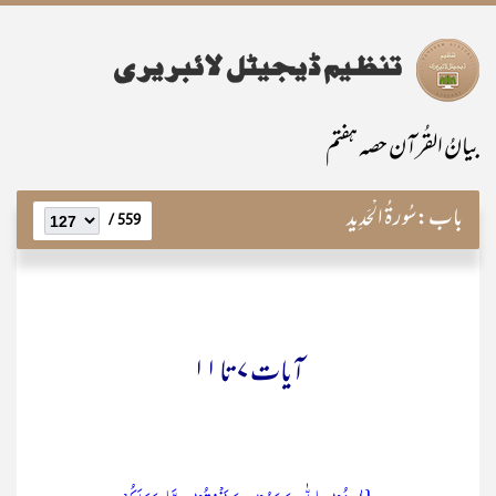
بیانُ القُرآن حصہ ہفتم
باب:
سُورۃُ الْحَدِید
559 /
آیات ۷ تا ۱۱