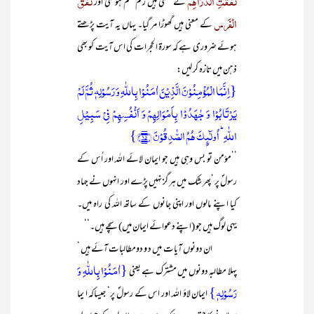
نَفَقَتِ الدَّرَاھِم
نَفَقَ
کے معنی ہیں رقم ختم ہو گئی اور
الْفَرس
کے معنی ہیں گھوڑا مر گیا۔ یہاں یہ آیت پڑھتے
ہوئے ضروری ہے کہ سورۃ الحجرات کی اس آیت کو بھی
ذہن میں تازہ کر لیں:
{اِنَّمَا الۡمُؤۡمِنُوۡنَ الَّذِیۡنَ اٰمَنُوۡا بِاللّٰہِ وَ رَسُوۡلِہٖ ثُمَّ لَمۡ
یَرۡتَابُوۡا وَ جٰہَدُوۡا بِاَمۡوَالِہِمۡ وَ اَنۡفُسِہِمۡ فِیۡ سَبِیۡلِ
اللّٰہِ ؕ اُولٰٓئِکَ ہُمُ الصّٰدِقُوۡنَ ﴿۱۵﴾}
’’مؤمن تو بس وہی ہیں جو ایمان لائے اللہ اور اُس کے
رسولؐ پر ‘پھر شک میں ہر گز نہیں پڑے اور انہوں نے جہاد
کیا اپنے مالوں اور اپنی جانوں کے ساتھ اللہ کی راہ میں۔
یہی لوگ ہیں جو (اپنے دعوائے ایمان میں) سچے ہیں۔‘‘
ان دونوں آیات میں د و دومطالبات آئے ہیں ‘
{اٰمَنُوۡا بِاللّٰہِ وَ
پہلا مطالبہ دونوں میں مشترک ہے یعنی
رَسُوۡلِہٖ}
ایمان لاؤ اللہ اور اس کے رسولؐ پر‘ جیساکہ ا یما