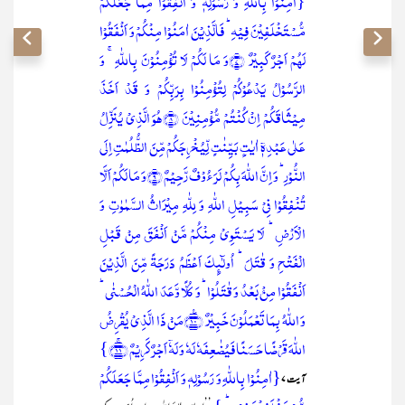
{اٰمِنُوۡا بِاللّٰہِ وَ رَسُوۡلِہٖ وَ اَنۡفِقُوۡا مِمَّا جَعَلَکُمۡ
مُّسۡتَخۡلَفِیۡنَ فِیۡہِ ؕ فَالَّذِیۡنَ اٰمَنُوۡا مِنۡکُمۡ وَ اَنۡفَقُوۡا
لَہُمۡ اَجۡرٌ کَبِیۡرٌ ﴿۷﴾وَ مَا لَکُمۡ لَا تُؤۡمِنُوۡنَ بِاللّٰہِ ۚ وَ
الرَّسُوۡلُ یَدۡعُوۡکُمۡ لِتُؤۡمِنُوۡا بِرَبِّکُمۡ وَ قَدۡ اَخَذَ
مِیۡثَاقَکُمۡ اِنۡ کُنۡتُمۡ مُّؤۡمِنِیۡنَ ﴿۸﴾ہُوَ الَّذِیۡ یُنَزِّلُ
عَلٰی عَبۡدِہٖۤ اٰیٰتٍۭ بَیِّنٰتٍ لِّیُخۡرِجَکُمۡ مِّنَ الظُّلُمٰتِ اِلَی
النُّوۡرِ ؕ وَ اِنَّ اللّٰہَ بِکُمۡ لَرَءُوۡفٌ رَّحِیۡمٌ ﴿۹﴾وَ مَا لَکُمۡ اَلَّا
تُنۡفِقُوۡا فِیۡ سَبِیۡلِ اللّٰہِ وَ لِلّٰہِ مِیۡرَاثُ السَّمٰوٰتِ وَ
الۡاَرۡضِ ؕ لَا یَسۡتَوِیۡ مِنۡکُمۡ مَّنۡ اَنۡفَقَ مِنۡ قَبۡلِ
الۡفَتۡحِ وَ قٰتَلَ ؕ اُولٰٓئِکَ اَعۡظَمُ دَرَجَۃً مِّنَ الَّذِیۡنَ
اَنۡفَقُوۡا مِنۡۢ بَعۡدُ وَ قٰتَلُوۡا ؕ وَ کُلًّا وَّعَدَ اللّٰہُ الۡحُسۡنٰی ؕ
وَ اللّٰہُ بِمَا تَعۡمَلُوۡنَ خَبِیۡرٌ ﴿٪۱۰﴾مَنۡ ذَا الَّذِیۡ یُقۡرِضُ
اللّٰہَ قَرۡضًا حَسَنًا فَیُضٰعِفَہٗ لَہٗ وَ لَہٗۤ اَجۡرٌ کَرِیۡمٌ ﴿ۚ۱۱﴾}
{اٰمِنُوۡا بِاللّٰہِ وَ رَسُوۡلِہٖ وَ اَنۡفِقُوۡا مِمَّا جَعَلَکُمۡ
آیت ۷