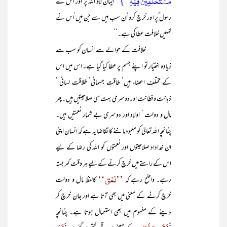
مُّسۡتَخۡلَفِیۡنَ فِیۡہِ ؕ }
’’ایمان لاؤ اللہ پر اور اُس کے
رسول ؐپرا ور خرچ کرو اُن سب میں سے جن میں اُس نے
تمہیں خلافت عطا کی ہے۔‘‘
خلافت کے حوالے سے انسان کو سب سے
زیادہ اختیار تو اپنے جسم پر عطا کیا گیا ہے۔ اس میں اس
کے مختلف اعضاء ہیں‘ طاقت جسمانی‘ طلاقت لسانی ‘
ذہانت و فطانت اور دوسری بہت سی صلاحیتیں ہیں ۔پھر
مال و دولت ‘ اولاد اور دوسری بے شمار نعمتیں ہیں۔
چنانچہ اللہ تعالیٰ کو معبود ماننے کا تقاضا یہ ہے کہ انسان اپنی
ان خداداد صلاحیتوں اور نعمتوں کو اللہ کی رضا کے لیے
اس کے راستے میں خرچ کرنے کے لیے ہر وقت کمر بستہ
’’نفق‘‘
رہے۔ واضح رہے کہ
کالفظ مال و دولت
خرچ کرنے کے معنی میں بھی آتا ہے اور جان خرچ کر
دینے کے مفہوم میں بھی استعمال ہوتا ہے۔ چنانچہ