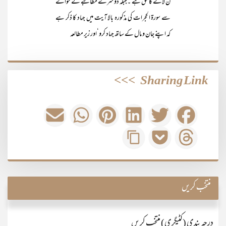
ن لانے کا حق ہے ۔جبکہ دوسرے مطالبے کے حوالے
سے سورۃ الحجرات کی مذکورہ بالا آیت میں جہاد کا ذکر ہے
کہ اپنے جان و مال کے ساتھ جہاد کرو‘اور زیر مطالعہ
>>>
Sharing Link
منتخب کریں
درجہ بندی (کٹیگری) منتخب کریں