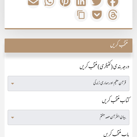
منتخب کریں
درجہ بندی (کٹیگری) منتخب کریں
کتاب منتخب کریں
باب منتخب کریں