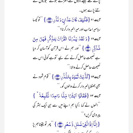
پڑے تھے جیسے جڑوں سے اُکھڑے ہوئے کھجوروں کے
تنے پڑے ہوں۔
{فَکَیۡفَ کَانَ عَذَابِیۡ وَ نُذُرِ ﴿۲۱﴾}
’’تو کیسا
آیت ۲۱
رہا میرا عذاب اور میرا خبردارکرنا؟‘‘
{وَ لَقَدۡ یَسَّرۡنَا الۡقُرۡاٰنَ لِلذِّکۡرِ فَہَلۡ مِنۡ
آیت۲۲
مُّدَّکِرٍ ﴿٪۲۲﴾}
’’اور ہم نے اس قرآن کوآسان کر دیا
ہے نصیحت حاصل کرنے کے لیے ‘توہے کوئی اس سے
نصیحت حاصل کرنے والا!‘‘
{کَذَّبَتۡ ثَمُوۡدُ بِالنُّذُرِ ﴿۲۳﴾}
’’قومِ ثمود نے
آیت۲۳
بھی جھٹلایا خبردار کرنے والوں کو۔‘‘
{فَقَالُوۡۤا اَبَشَرًا مِّنَّا وَاحِدًا نَّتَّبِعُہٗۤ ۙ }
آیت ۲۴
’’انہوں نے کہا :کیا ہم اپنے میں سے ہی ایک بشر کی
پیروی کریں؟‘‘
{اِنَّاۤ اِذًا لَّفِیۡ ضَلٰلٍ وَّ سُعُرٍ ﴿۲۴﴾}
’’پھر تو یقیناہم پڑ