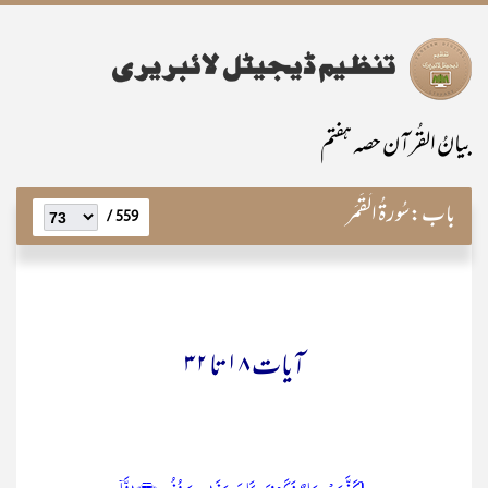
بیانُ القُرآن حصہ ہفتم
باب:
سُورۃُ الْقَمَر
559 /
آیات ۱۸ تا ۳۲