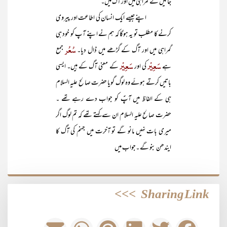
جائیں گے گمراہی میں اور آگ میں۔‘‘
اپنے جیسے ایک انسان کی اطاعت اور پیروی
کرنے کا مطلب تو یہ ہوگا کہ ہم نے اپنے آپ کو خود ہی
سُعُر
گمراہی میں اور آگ کے گڑھے میں ڈال دیا۔
جمع
سَعِیْر
سَعِیْر
ہے
کی اور
کے معنی آگ کے ہیں۔ ایسی
باتیں کرتے ہوئے وہ لوگ گویا حضرت صالح علیہ السلام
ہی کے الفاظ میں آپؑ کو جواب دے رہے تھے ۔
حضرت صالح علیہ السلام ان سے کہتے تھے کہ تم لوگ اگر
میری بات نہیں مانو گے تو آخرت میں جہنم کی آگ کا
ایندھن بنو گے ۔جواب میں
>>>
Sharing Link