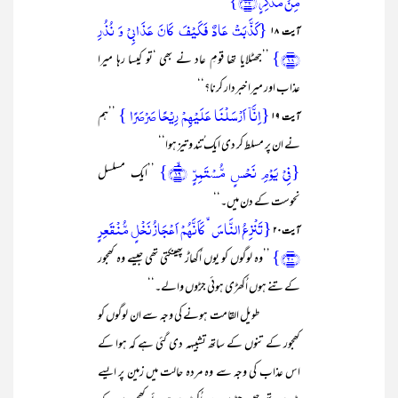
مِنۡ مُّدَّکِرٍ ﴿۳۲﴾}
{کَذَّبَتۡ عَادٌ فَکَیۡفَ کَانَ عَذَابِیۡ وَ نُذُرِ
آیت ۱۸
﴿۱۸﴾}
’’جھٹلایا تھا قومِ عاد نے بھی ‘تو کیسا رہا میرا
عذاب اور میرا خبردار کرنا؟‘‘
{اِنَّاۤ اَرۡسَلۡنَا عَلَیۡہِمۡ رِیۡحًا صَرۡصَرًا }
’’ہم
آیت ۱۹
نے ان پر مسلط کر دی ایک ُتند و تیز ہوا‘‘
{فِیۡ یَوۡمِ نَحۡسٍ مُّسۡتَمِرٍّ ﴿ۙ۱۹﴾}
’’ایک مسلسل
نحوست کے دن میں۔‘‘
{تَنۡزِعُ النَّاسَ ۙ کَاَنَّہُمۡ اَعۡجَازُ نَخۡلٍ مُّنۡقَعِرٍ
آیت ۲۰
﴿۲۰﴾}
’’وہ لوگوں کو یوں اُکھاڑ پھینکتی تھی جیسے وہ کھجور
کے تنے ہوں اُکھڑی ہوئی جڑوں والے۔‘‘
طویل القامت ہونے کی وجہ سے ان لوگوں کو
کھجور کے تنوں کے ساتھ تشبیہہ دی گئی ہے کہ ہوا کے
اس عذاب کی وجہ سے وہ مردہ حالت میں زمین پر ایسے