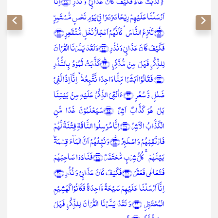
{کَذَّبَتۡ عَادٌ فَکَیۡفَ کَانَ عَذَابِیۡ وَ نُذُرِ ﴿۱۸﴾اِنَّاۤ
اَرۡسَلۡنَا عَلَیۡہِمۡ رِیۡحًا صَرۡصَرًا فِیۡ یَوۡمِ نَحۡسٍ مُّسۡتَمِرٍّ
﴿ۙ۱۹﴾تَنۡزِعُ النَّاسَ ۙ کَاَنَّہُمۡ اَعۡجَازُ نَخۡلٍ مُّنۡقَعِرٍ ﴿۲۰﴾
فَکَیۡفَ کَانَ عَذَابِیۡ وَ نُذُرِ ﴿۲۱﴾وَ لَقَدۡ یَسَّرۡنَا الۡقُرۡاٰنَ
لِلذِّکۡرِ فَہَلۡ مِنۡ مُّدَّکِرٍ ﴿٪۲۲﴾کَذَّبَتۡ ثَمُوۡدُ بِالنُّذُرِ
﴿۲۳﴾ فَقَالُوۡۤا اَبَشَرًا مِّنَّا وَاحِدًا نَّتَّبِعُہٗۤ ۙ اِنَّاۤ اِذًا لَّفِیۡ
ضَلٰلٍ وَّ سُعُرٍ ﴿۲۴﴾ءَاُلۡقِیَ الذِّکۡرُ عَلَیۡہِ مِنۡۢ بَیۡنِنَا
بَلۡ ہُوَ کَذَّابٌ اَشِرٌ ﴿۲۵﴾سَیَعۡلَمُوۡنَ غَدًا مَّنِ
الۡکَذَّابُ الۡاَشِرُ ﴿۲۶﴾اِنَّا مُرۡسِلُوا النَّاقَۃِ فِتۡنَۃً لَّہُمۡ
فَارۡتَقِبۡہُمۡ وَ اصۡطَبِرۡ ﴿۫۲۷﴾وَ نَبِّئۡہُمۡ اَنَّ الۡمَآءَ قِسۡمَۃٌۢ
بَیۡنَہُمۡ ۚ کُلُّ شِرۡبٍ مُّحۡتَضَرٌ ﴿۲۸﴾فَنَادَوۡا صَاحِبَہُمۡ
فَتَعَاطٰی فَعَقَرَ ﴿۲۹﴾فَکَیۡفَ کَانَ عَذَابِیۡ وَ نُذُرِ ﴿۳۰﴾
اِنَّاۤ اَرۡسَلۡنَا عَلَیۡہِمۡ صَیۡحَۃً وَّاحِدَۃً فَکَانُوۡا کَہَشِیۡمِ
الۡمُحۡتَظِرِ ﴿۳۱﴾وَ لَقَدۡ یَسَّرۡنَا الۡقُرۡاٰنَ لِلذِّکۡرِ فَہَلۡ