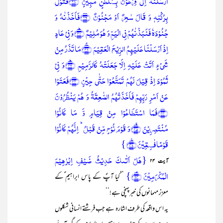
اَرۡسَلۡنٰہُ اِلٰی فِرۡعَوۡنَ بِسُلۡطٰنٍ مُّبِیۡنٍ ﴿۳۸﴾فَتَوَلّٰی
بِرُکۡنِہٖ وَ قَالَ سٰحِرٌ اَوۡ مَجۡنُوۡنٌ ﴿۳۹﴾فَاَخَذۡنٰہُ وَ
جُنُوۡدَہٗ فَنَبَذۡنٰہُمۡ فِی الۡیَمِّ وَ ہُوَ مُلِیۡمٌ ﴿ؕ۴۰﴾وَ فِیۡ عَادٍ
اِذۡ اَرۡسَلۡنَا عَلَیۡہِمُ الرِّیۡحَ الۡعَقِیۡمَ ﴿ۚ۴۱﴾مَا تَذَرُ مِنۡ
شَیۡءٍ اَتَتۡ عَلَیۡہِ اِلَّا جَعَلَتۡہُ کَالرَّمِیۡمِ ﴿ؕ۴۲﴾وَ فِیۡ
ثَمُوۡدَ اِذۡ قِیۡلَ لَہُمۡ تَمَتَّعُوۡا حَتّٰی حِیۡنٍ ﴿۴۳﴾فَعَتَوۡا
عَنۡ اَمۡرِ رَبِّہِمۡ فَاَخَذَتۡہُمُ الصّٰعِقَۃُ وَ ہُمۡ یَنۡظُرُوۡنَ
﴿۴۴﴾فَمَا اسۡتَطَاعُوۡا مِنۡ قِیَامٍ وَّ مَا کَانُوۡا
مُنۡتَصِرِیۡنَ ﴿ۙ۴۵﴾وَ قَوۡمَ نُوۡحٍ مِّنۡ قَبۡلُ ؕ اِنَّہُمۡ کَانُوۡا
قَوۡمًا فٰسِقِیۡنَ ﴿٪۴۶﴾}
{ہَلۡ اَتٰىکَ حَدِیۡثُ ضَیۡفِ اِبۡرٰہِیۡمَ
آیت ۲۴
الۡمُکۡرَمِیۡنَ ﴿ۘ۲۴﴾}
’’کیا آپؐ کے پاس ابراہیم ؑکے
معزز مہمانوں کی خبرپہنچی ہے!‘‘
یہ اس واقعہ کی طرف اشارہ ہے جب فرشتے انسانی شکلوں