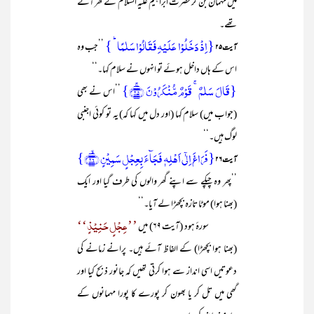
میں مہمان بن کر حضرت ابراہیم علیہ السلام کے گھر آئے
تھے۔
{اِذۡ دَخَلُوۡا عَلَیۡہِ فَقَالُوۡا سَلٰمًا ؕ }
’’جب وہ
آیت ۲۵
اس کے ہاں داخل ہوئے تو انہوں نے سلام کہا۔‘‘
{قَالَ سَلٰمٌ ۚ قَوۡمٌ مُّنۡکَرُوۡنَ ﴿ۚ۲۵﴾}
’’اس نے بھی
(جواب میں) سلام کہا (اور دل میں کہا کہ) یہ تو کوئی اجنبی
لوگ ہیں۔‘‘
{فَرَاغَ اِلٰۤی اَہۡلِہٖ فَجَآءَ بِعِجۡلٍ سَمِیۡنٍ ﴿ۙ۲۶﴾}
آیت۲۶
’’پھر وہ چپکے سے اپنے گھر والوں کی طرف گیا اور ایک
(بھنا ہوا) موٹا تازہ بچھڑا لے آیا۔‘‘
’’عِجْلٍ حَنِیْذٍ‘‘
سورۂ ہود (آیت ۶۹) میں
(بھنا ہوا بچھڑا) کے الفاظ آئے ہیں۔ پرانے زمانے کی
دعوتیں اسی انداز سے ہوا کرتی تھیں کہ جانور ذبح کیا اور
گھی میں تل کر یا بھون کر پورے کا پورا مہمانوں کے