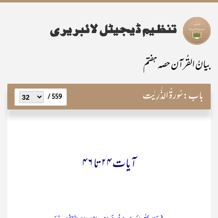
بیانُ القُرآن حصہ ہفتم
باب:
سُورۃُ الذّٰرِیٰت
559 /
آیات ۲۴ تا ۴۶