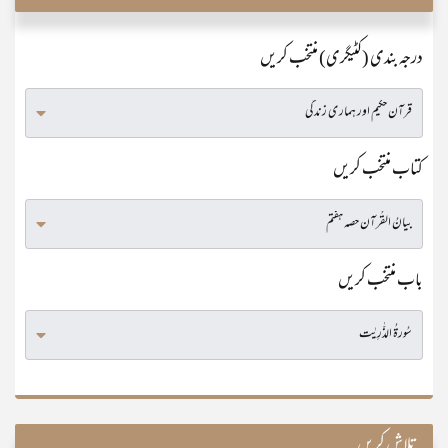
درجہ بندی (کٹیگری) منتخب کریں
کتاب منتخب کریں
باب منتخب کریں
تلاش کریں