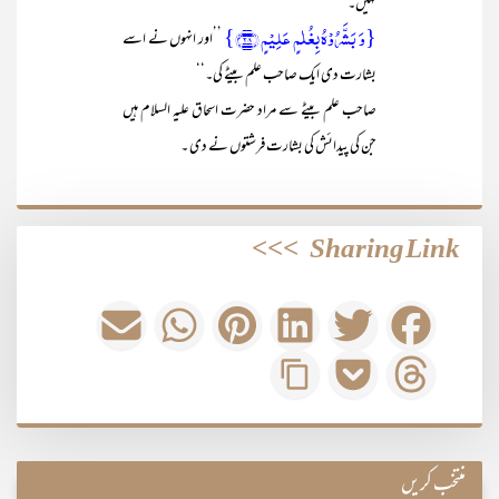
نہیں۔‘‘
{وَ بَشَّرُوۡہُ بِغُلٰمٍ عَلِیۡمٍ ﴿۲۸﴾}
’’اور انہوں نے اسے
بشارت دی ایک صاحب علم بیٹے کی۔‘‘
صاحب علم بیٹے سے مراد حضرت اسحاق علیہ السلام ہیں
جن کی پیدائش کی بشارت فرشتوں نے دی ۔
>>>
Sharing Link
منتخب کریں