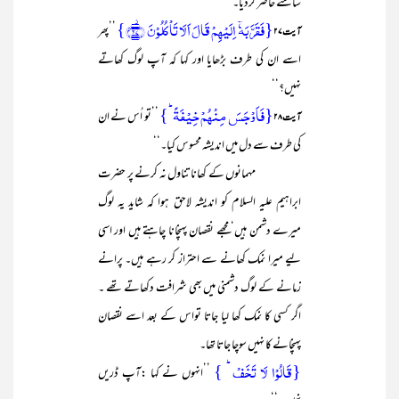
سامنے حاضر کردیا۔
{فَقَرَّبَہٗۤ اِلَیۡہِمۡ قَالَ اَلَا تَاۡکُلُوۡنَ ﴿۫۲۷﴾}
’’پھر
آیت ۲۷
اسے ان کی طرف بڑھایا اور کہا کہ آپ لوگ کھاتے
نہیں؟‘‘
{فَاَوۡجَسَ مِنۡہُمۡ خِیۡفَۃً ؕ}
’’تو اُس نے ان
آیت ۲۸
کی طرف سے دل میں اندیشہ محسوس کیا۔‘‘
مہمانوں کے کھانا تناول نہ کرنے پر حضرت
ابراہیم علیہ السلام کو اندیشہ لاحق ہوا کہ شاید یہ لوگ
میرے دشمن ہیں‘ مجھے نقصان پہنچانا چاہتے ہیں اور اسی
لیے میرا نمک کھانے سے احتراز کر رہے ہیں۔ پرانے
زمانے کے لوگ دشمنی میں بھی شرافت دکھاتے تھے ۔
اگر کسی کا نمک کھا لیا جاتا تواس کے بعد اسے نقصان
پہنچانے کا نہیں سوچا جاتا تھا۔
{قَالُوۡا لَا تَخَفۡ ؕ }
’’انہوں نے کہا :آپ ڈریں