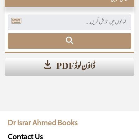
ڈاؤن لوڈ PDF
Dr Israr Ahmed Books
Contact Us