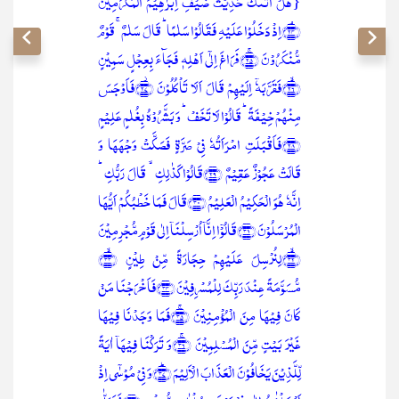
{ہَلۡ اَتٰىکَ حَدِیۡثُ ضَیۡفِ اِبۡرٰہِیۡمَ الۡمُکۡرَمِیۡنَ
﴿ۘ۲۴﴾اِذۡ دَخَلُوۡا عَلَیۡہِ فَقَالُوۡا سَلٰمًا ؕ قَالَ سَلٰمٌ ۚ قَوۡمٌ
مُّنۡکَرُوۡنَ ﴿ۚ۲۵﴾فَرَاغَ اِلٰۤی اَہۡلِہٖ فَجَآءَ بِعِجۡلٍ سَمِیۡنٍ
﴿ۙ۲۶﴾فَقَرَّبَہٗۤ اِلَیۡہِمۡ قَالَ اَلَا تَاۡکُلُوۡنَ ﴿۫۲۷﴾فَاَوۡجَسَ
مِنۡہُمۡ خِیۡفَۃً ؕ قَالُوۡا لَا تَخَفۡ ؕ وَ بَشَّرُوۡہُ بِغُلٰمٍ عَلِیۡمٍ
﴿۲۸﴾فَاَقۡبَلَتِ امۡرَاَتُہٗ فِیۡ صَرَّۃٍ فَصَکَّتۡ وَجۡہَہَا وَ
قَالَتۡ عَجُوۡزٌ عَقِیۡمٌ ﴿۲۹﴾قَالُوۡا کَذٰلِکِ ۙ قَالَ رَبُّکِ ؕ
اِنَّہٗ ہُوَ الۡحَکِیۡمُ الۡعَلِیۡمُ ﴿۳۰﴾قَالَ فَمَا خَطۡبُکُمۡ اَیُّہَا
الۡمُرۡسَلُوۡنَ ﴿۳۱﴾قَالُوۡۤا اِنَّاۤ اُرۡسِلۡنَاۤ اِلٰی قَوۡمٍ مُّجۡرِمِیۡنَ
﴿ۙ۳۲﴾لِنُرۡسِلَ عَلَیۡہِمۡ حِجَارَۃً مِّنۡ طِیۡنٍ ﴿ۙ۳۳﴾
مُّسَوَّمَۃً عِنۡدَ رَبِّکَ لِلۡمُسۡرِفِیۡنَ ﴿۳۴﴾فَاَخۡرَجۡنَا مَنۡ
کَانَ فِیۡہَا مِنَ الۡمُؤۡمِنِیۡنَ ﴿ۚ۳۵﴾فَمَا وَجَدۡنَا فِیۡہَا
غَیۡرَ بَیۡتٍ مِّنَ الۡمُسۡلِمِیۡنَ ﴿ۚ۳۶﴾وَ تَرَکۡنَا فِیۡہَاۤ اٰیَۃً
لِّلَّذِیۡنَ یَخَافُوۡنَ الۡعَذَابَ الۡاَلِیۡمَ ﴿ؕ۳۷﴾وَ فِیۡ مُوۡسٰۤی اِذۡ