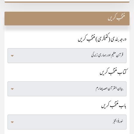
منتخب کریں
درجہ بندی (کٹیگری) منتخب کریں
کتاب منتخب کریں
باب منتخب کریں