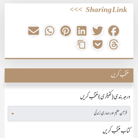
>>>
Sharing Link
منتخب کریں
درجہ بندی (کٹیگری) منتخب کریں
کتاب منتخب کریں