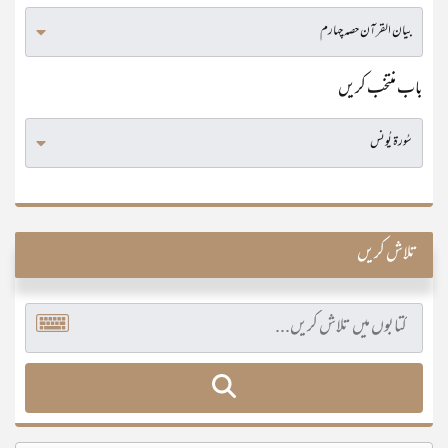
باب منتخب کریں
تلاش کریں