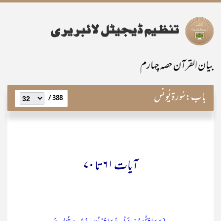
بیان القرآن حصہ چہارم
باب:
سُورۃ یُونُس
388 /
آیات ۶۱ تا ۷۰