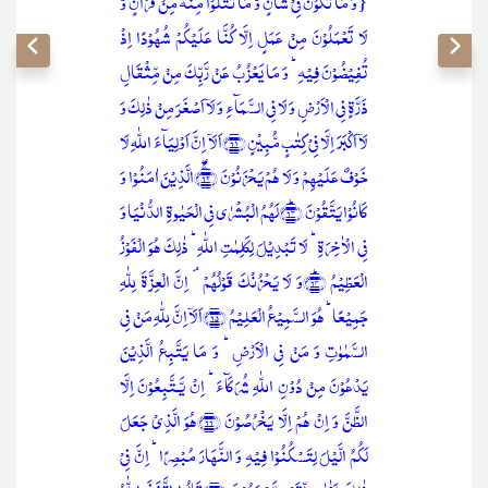
{وَ مَا تَکُوۡنُ فِیۡ شَاۡنٍ وَّ مَا تَتۡلُوۡا مِنۡہُ مِنۡ قُرۡاٰنٍ وَّ
لَا تَعۡمَلُوۡنَ مِنۡ عَمَلٍ اِلَّا کُنَّا عَلَیۡکُمۡ شُہُوۡدًا اِذۡ
تُفِیۡضُوۡنَ فِیۡہِ ؕ وَ مَا یَعۡزُبُ عَنۡ رَّبِّکَ مِنۡ مِّثۡقَالِ
ذَرَّۃٍ فِی الۡاَرۡضِ وَ لَا فِی السَّمَآءِ وَ لَاۤ اَصۡغَرَ مِنۡ ذٰلِکَ وَ
لَاۤ اَکۡبَرَ اِلَّا فِیۡ کِتٰبٍ مُّبِیۡنٍ ﴿۶۱﴾اَلَاۤ اِنَّ اَوۡلِیَآءَ اللّٰہِ لَا
خَوۡفٌ عَلَیۡہِمۡ وَ لَا ہُمۡ یَحۡزَنُوۡنَ ﴿ۚۖ۶۲﴾الَّذِیۡنَ اٰمَنُوۡا وَ
کَانُوۡا یَتَّقُوۡنَ ﴿ؕ۶۳﴾لَہُمُ الۡبُشۡرٰی فِی الۡحَیٰوۃِ الدُّنۡیَا وَ
فِی الۡاٰخِرَۃِ ؕ لَا تَبۡدِیۡلَ لِکَلِمٰتِ اللّٰہِ ؕ ذٰلِکَ ہُوَ الۡفَوۡزُ
الۡعَظِیۡمُ ﴿ؕ۶۴﴾وَ لَا یَحۡزُنۡکَ قَوۡلُہُمۡ ۘ اِنَّ الۡعِزَّۃَ لِلّٰہِ
جَمِیۡعًا ؕ ہُوَ السَّمِیۡعُ الۡعَلِیۡمُ ﴿۶۵﴾اَلَاۤ اِنَّ لِلّٰہِ مَنۡ فِی
السَّمٰوٰتِ وَ مَنۡ فِی الۡاَرۡضِ ؕ وَ مَا یَتَّبِعُ الَّذِیۡنَ
یَدۡعُوۡنَ مِنۡ دُوۡنِ اللّٰہِ شُرَکَآءَ ؕ اِنۡ یَّـتَّبِعُوۡنَ اِلَّا
الظَّنَّ وَ اِنۡ ہُمۡ اِلَّا یَخۡرُصُوۡنَ ﴿۶۶﴾ہُوَ الَّذِیۡ جَعَلَ
لَکُمُ الَّیۡلَ لِتَسۡکُنُوۡا فِیۡہِ وَ النَّہَارَ مُبۡصِرًا ؕ اِنَّ فِیۡ