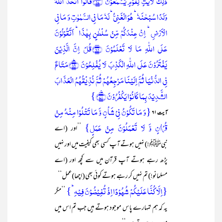
ذٰلِکَ لَاٰیٰتٍ لِّقَوۡمٍ یَّسۡمَعُوۡنَ ﴿۶۷﴾قَالُوا اتَّخَذَ اللّٰہُ
وَلَدًا سُبۡحٰنَہٗ ؕ ہُوَ الۡغَنِیُّ ؕ لَہٗ مَا فِی السَّمٰوٰتِ وَ مَا فِی
الۡاَرۡضِ ؕ اِنۡ عِنۡدَکُمۡ مِّنۡ سُلۡطٰنٍۭ بِہٰذَا ؕ اَتَقُوۡلُوۡنَ
عَلَی اللّٰہِ مَا لَا تَعۡلَمُوۡنَ ﴿۶۸﴾قُلۡ اِنَّ الَّذِیۡنَ
یَفۡتَرُوۡنَ عَلَی اللّٰہِ الۡکَذِبَ لَا یُفۡلِحُوۡنَ ﴿ؕ۶۹﴾مَتَاعٌ
فِی الدُّنۡیَا ثُمَّ اِلَیۡنَا مَرۡجِعُہُمۡ ثُمَّ نُذِیۡقُہُمُ الۡعَذَابَ
الشَّدِیۡدَ بِمَا کَانُوۡا یَکۡفُرُوۡنَ ﴿٪۷۰﴾}
{وَ مَا تَکُوۡنُ فِیۡ شَاۡنٍ وَّ مَا تَتۡلُوۡا مِنۡہُ مِنۡ
آیت ۶۱
قُرۡاٰنٍ وَّ لَا تَعۡمَلُوۡنَ مِنۡ عَمَلٍ}
’’اور (اے
نبیﷺ!) نہیں ہوتے آپ کسی بھی کیفیت میں اور نہیں
پڑھ رہے ہوتے آپ قرآن میں سے کچھ اور (اے
مسلمانو!) تم نہیں کر رہے ہوتے کوئی بھی (اچھا)عمل‘‘
{اِلَّا کُنَّا عَلَیۡکُمۡ شُہُوۡدًا اِذۡ تُفِیۡضُوۡنَ فِیۡہِ ؕ}
’’مگر
یہ کہ ہم تمہارے پاس موجود ہوتے ہیں جب تم اس میں