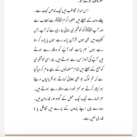
مصروف ہوتے ہو۔‘‘
اس اندازِ تخاطب میں ایک خاص کیف ہے۔
پہلے واحد کے صیغے میں حضور اکرمﷺ سے خطاب ہے
اور آپﷺ کو خوشخبری سنائی جا رہی ہے کہ آپ جس
کیفیت میں بھی ہوں ‘قرآن پڑھ رہے ہوں یا پڑھ کر سنا
رہے ہوں‘ ہم بذاتِ خود آپؐ کو دیکھ رہے ہوتے
ہیں‘آپؐ کی آواز سن رہے ہوتے ہیں۔ پھر اسی خوشخبری
کو جمع کے صیغے میں تمام مسلمانوں کے لیے عام کر دیا گیا
ہے کہ تم لوگ جو بھی بھلائی کماتے ہو‘قربانیاں دیتے
ہو‘ایثار کرتے ہو‘ہم خود اسے دیکھ رہے ہوتے ہیں۔
ہم تمہارے ایک ایک عمل کے گواہ اور قدردان ہیں۔
ہمارے ہاں اپنے بندوں کے بارے میں تغافل یا نا
قدری نہیں ہے۔