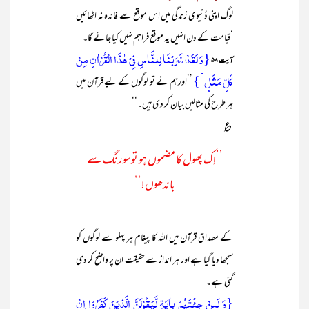
لوگ اپنی دُنیوی زندگی میں اس موقع سے فائدہ نہ اٹھائیں
‘قیامت کے دن انہیں یہ موقع فراہم نہیں کیا جائے گا۔
{وَ لَقَدۡ ضَرَبۡنَا لِلنَّاسِ فِیۡ ہٰذَا الۡقُرۡاٰنِ مِنۡ
آیت ۵۸
کُلِّ مَثَلٍ ؕ}
’’اورہم نے تو لوگوں کے لیے قرآن میں
ہر طرح کی مثالیں بیان کر دی ہیں۔‘‘
؏
’’اِک پھول کا مضموں ہو تو سو رنگ سے
باندھوں!‘‘
کے مصداق قرآن میں اللہ کا پیغام ہر پہلو سے لوگوں کو
سمجھا دیا گیا ہے اور ہر انداز سے حقیقت ان پر واضح کر دی
گئی ہے۔
{وَ لَئِنۡ جِئۡتَہُمۡ بِاٰیَۃٍ لَّیَقُوۡلَنَّ الَّذِیۡنَ کَفَرُوۡۤا اِنۡ