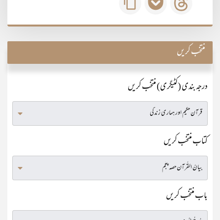
منتخب کریں
درجہ بندی (کٹیگری) منتخب کریں
کتاب منتخب کریں
باب منتخب کریں