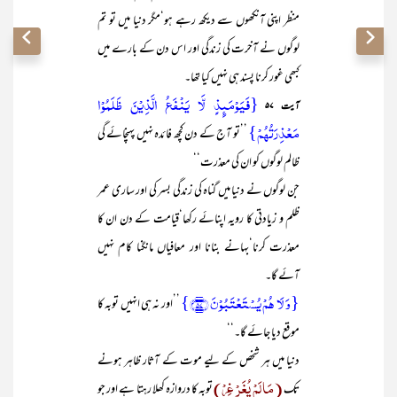
منظر اپنی آنکھوں سے دیکھ رہے ہو‘مگر دنیا میں تو تم
لوگوں نے آخرت کی زندگی اور اس دن کے بارے میں
کبھی غور کرنا پسند ہی نہیں کیا تھا۔
{فَیَوۡمَئِذٍ لَّا یَنۡفَعُ الَّذِیۡنَ ظَلَمُوۡا
آیت ۵۷
مَعۡذِرَتُہُمۡ}
’’تو آج کے دن کچھ فائدہ نہیں پہنچائے گی
ظالم لوگوں کو ان کی معذرت‘‘
جن لوگوں نے دنیا میں گناہ کی زندگی بسر کی اور ساری عمر
ظلم و زیادتی کا رویہ اپنائے رکھا‘قیامت کے دن ان کا
معذرت کرنا‘بہانے بنانا اور معافیاں مانگنا کام نہیں
آئے گا۔
{وَ لَا ہُمۡ یُسۡتَعۡتَبُوۡنَ ﴿۵۷﴾}
’’اور نہ ہی انہیں توبہ کا
موقع دیا جائے گا۔‘‘
دنیا میں ہر شخص کے لیے موت کے آثار ظاہر ہونے
(مَا لَمْ یُغَرْ غِرْ)
تک
توبہ کا دروازہ کھلا رہتا ہے اور جو