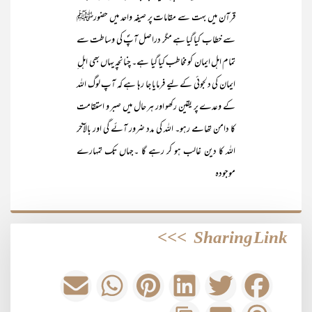
قرآن میں بہت سے مقامات پر صیغہ واحد میں حضورﷺ
سے خطاب کیا گیا ہے مگر دراصل آپؐ کی وساطت سے
تمام اہل ایمان کو مخاطب کیا گیا ہے۔ چنانچہ یہاں بھی اہل ِ
ایمان کی دلجوئی کے لیے فرمایا جا رہا ہے کہ آپ لوگ اللہ
کے وعدے پر یقین رکھو اور ہر حال میں صبر و استقامت
کا دامن تھامے رہو۔ اللہ کی مدد ضرور آئے گی اور بالآخر
اللہ کا دین غالب ہو کر رہے گا ۔جہاں تک تمہارے
موجودہ
>>>
Sharing Link