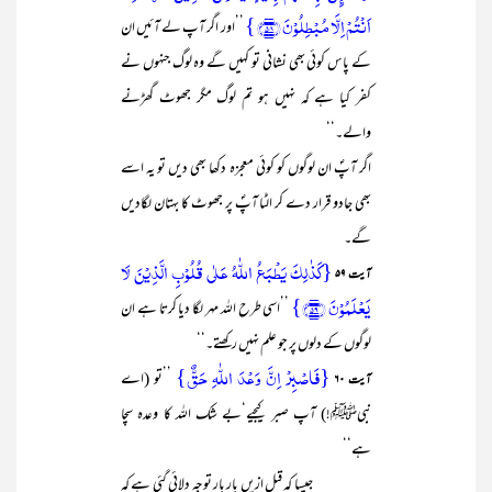
اَنۡتُمۡ اِلَّا مُبۡطِلُوۡنَ ﴿۵۸﴾ }
’’اور اگر آپ لے آئیں ان
کے پاس کوئی بھی نشانی تو کہیں گے وہ لوگ جنہوں نے
کفر کیا ہے کہ نہیں ہو تم لوگ مگر جھوٹ گھڑنے
والے۔‘‘
اگر آپؐ ان لوگوں کو کوئی معجزہ دکھا بھی دیں تو یہ اسے
بھی جادو قرار دے کر الٹا آپؐ پر جھوٹ کا بہتان لگادیں
گے۔
{کَذٰلِکَ یَطۡبَعُ اللّٰہُ عَلٰی قُلُوۡبِ الَّذِیۡنَ لَا
آیت ۵۹
یَعۡلَمُوۡنَ ﴿۵۹﴾}
’’اسی طرح اللہ مہر لگا دیا کرتا ہے ان
لوگوں کے دلوں پر جو علم نہیں رکھتے۔‘‘
{فَاصۡبِرۡ اِنَّ وَعۡدَ اللّٰہِ حَقٌّ}
’’تو (اے
آیت ۶۰
نبیﷺ!) آپ صبر کیجیے‘بے شک اللہ کا وعدہ سچا
ہے‘‘
جیسا کہ قبل ازیں بار بار توجہ دلائی گئی ہے کہ