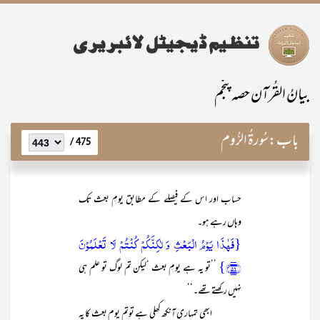
بیانُ القُرآن حصہ پنجم
باب:
سُورۃُ الرُّوم
475 /
حساب اور اس کے فیصلے کے مطابق یومِ بعث تک
وہاں رہے ہو۔
{فَہٰذَا یَوۡمُ الۡبَعۡثِ وَ لٰکِنَّکُمۡ کُنۡتُمۡ لَا تَعۡلَمُوۡنَ
﴿۵۶﴾}
’’تو یہ ہے یومِ بعث ‘لیکن تم لوگ تو علم ہی
نہیں رکھتے تھے۔‘‘
ابھی تمہاری آنکھ کھلی ہے توتم یوم بعث کا یہ