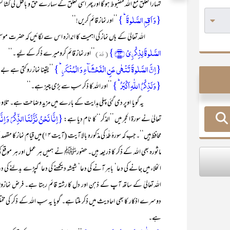
تمہارا تعلق مع اللہ مضبوط ہو گا اور پھر اسی تعلق کے سہارے حق و باطل کی کشا
{وَ اَقِمِ الصَّلٰوۃَ ؕ}
’’اور نماز قائم کریں!‘‘
اللہ تعالیٰ کے ہاں نماز کی اہمیت کا اندازہ اس سے لگائیں کہ حضرت موسیٰ علیہ
الصَّلٰوۃَ لِذِکۡرِیۡ ﴿۱۴﴾}
( طٰہٰ)
’’اور نماز قائم کرومیرے ذکر کے لیے ۔‘‘
{اِنَّ الصَّلٰوۃَ تَنۡہٰی عَنِ الۡفَحۡشَآءِ وَ الۡمُنۡکَرِ ؕ}
’’یقینا نماز روکتی ہے ب
{وَ لَذِکۡرُ اللّٰہِ اَکۡبَرُ ؕ}
’’اور اللہ کا ذکر سب سے بڑی چیز ہے۔‘‘
یہ گویا اوپر دی گئی پہلی ہدایت کے بارے میں مزید وضاحت ہے۔ تلاوتِ قرآن 
{اِنَّا نَحۡنُ نَزَّلۡنَا الذِّکۡرَ وَ اِنَّا
تعالیٰ نے سورۃ الحجر میں ’’الذکر‘‘ کا نام دیا ہے:
محافظ ہیں‘‘۔جب کہ سورۂ طٰہٰ کی مذک
ماثورہ بھی اللہ کے ذکر کا ذریعہ ہیں۔ حضورﷺ نے ہمیں ہر عمل اور ہر موقع کی 
الخلاء میں جانے کی دعا‘ باہر آنے کی دعا‘ شیشہ دیکھنے کی دعا‘ کپڑے بدلنے کی دعا
دوسرے اذکار کا بھی احادیث میں ذکر ملتا ہے۔ گویا یہ سب اللہ کے ذکر کی مخ
ہے۔