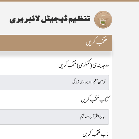
منتخب کریں
درجہ بندی (کٹیگری) منتخب کریں
کتاب منتخب کریں
باب منتخب کریں