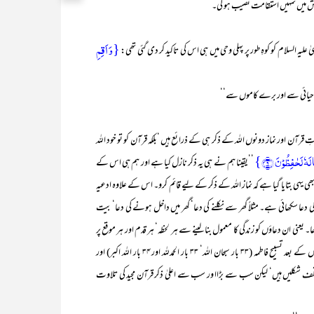
 کش میں تمہیں استقامت نصیب ہو گی۔
{وَ اَقِمِ
 السلام کو کوہِ طور پر پہلی وحی میں ہی اس کی تاکید کر دی گئی تھی:
ے حیائی سے اور برے کاموں سے‘‘
اور نماز دونوں اللہ کے ذکر ہی کے ذرائع ہیں ‘بلکہ قرآن کو تو خود اللہ
 لَہٗ لَحٰفِظُوۡنَ ﴿۹﴾}
’’یقینا ہم نے ہی یہ ذکر نازل کیا ہے اور ہم ہی اس کے
ورہ بالا آیت (آیت ۱۴) میں قیامِ نماز کا مقصد بھی یہی بتایا گیا ہے کہ نماز اللہ کے ذکر کے لیے قائم کرو۔ اس کے علاوہ ادعیہ
دعا سکھائی ہے۔ مثلاً گھر سے نکلنے کی دعا‘ گھر میں داخل ہونے کی دعا‘ بیت
۔ یعنی ان دعاؤں کو زندگی کا معمول بنا لینے سے ہر لحظہ‘ ہر قدم اور ہر موقع پر
اللہ تعالیٰ کے ساتھ آپ کے ذہن اور دل کا رشتہ قائم رہتا ہے۔ فرض نمازوں کے بعد تسبیح فاطمہ (۳۳ بار سبحان اللہ‘ ۳۳ بار الحمدللہ اور ۳۴ بار اللہ اکبر) اور
تلف شکلیں ہیں‘ لیکن سب سے بڑاا ور سب سے اعلیٰ ذکر قرآن مجید کی تلاوت