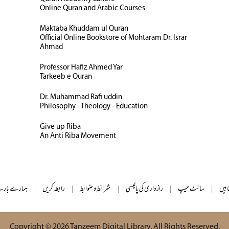
Online Quran and Arabic Courses
Maktaba Khuddam ul Quran
Official Online Bookstore of Mohtaram Dr. Israr
Ahmad
Professor Hafiz Ahmed Yar
Tarkeeb e Quran
Dr. Muhammad Rafi uddin
Philosophy - Theology - Education
Give up Riba
An Anti Riba Movement
ابیں
|
سائٹ میپ
|
رازداری کی پالیسی
|
شرائط و ضوابط
|
رابطہ کریں
|
ہمارے بارے
Copyright © 2026
Tanzeem Digital Library
. All Rights Reserved.