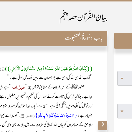
بیانُ القُرآن حصہ پنجم
باب:
سُورۃُ الْعَنکبُوت
((کِتَابُ اللّٰہِ ھُوَ حَبْلُ اللّٰہِ الْمَمْدُوْدُ مِنَ السَّمَائِ اِلَی الْاَرْضِ))
(۱)
’’کتاب اللہ ہی اللہ کی رسی ہے جو آسمان سے زمین تک تنی ہوئی ہے ۔‘‘
حبل اللہ
حضورﷺ کے اس فرمان کے مطابق قرآن ہی ’’
‘‘ ہے جسے 
دیا ہے۔ چنانچہ قرآن کی تلاوت کرنے اور اس کی تعلیم و تفہیم میں مشغول رہنے س
اور توکل کی کیفیت میں پختگی آتی ہے۔ اسی سے ایک بندۂ مؤمن کو صبر و ا
{وَاصْبِرْ وَمَا صَبْرُکَ اِلاَّ بِاللّٰہِ}
ہتھیار ہے:
(النحل: ۱۲۷)
’’اور (اے نبیﷺ
راہِ حق کے مسافروں کو یہاں اللہ تعالیٰ کی طرف سے پہلی ہدایت یہی دی گئی