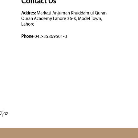
Contact Us
Addres:
Markazi Anjuman Khuddam ul Quran
Quran Academy Lahore 36-K, Model Town,
Lahore
Phone
042-35869501-3
تمام کت