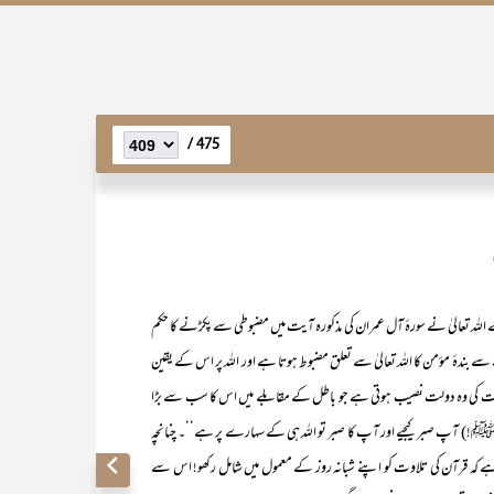
475 /
اللہ تعالیٰ نے سورۂ آل عمران کی مذکورہ آیت میں مضبوطی سے پکڑنے کا حکم
ے بندۂ مؤمن کا اللہ تعالیٰ سے تعلق مضبوط ہوتا ہے اور اللہ پر اس کے یقین
ستقامت کی وہ دولت نصیب ہوتی ہے جو باطل کے مقابلے میں اس کا سب سے بڑا
!) آپ صبر کیجیے اور آپ کا صبر تو اللہ ہی کے سہارے پر ہے‘‘۔ چنانچہ
 ہے کہ قرآن کی تلاوت کو اپنے شبانہ روز کے معمول میں شامل رکھو! اس سے