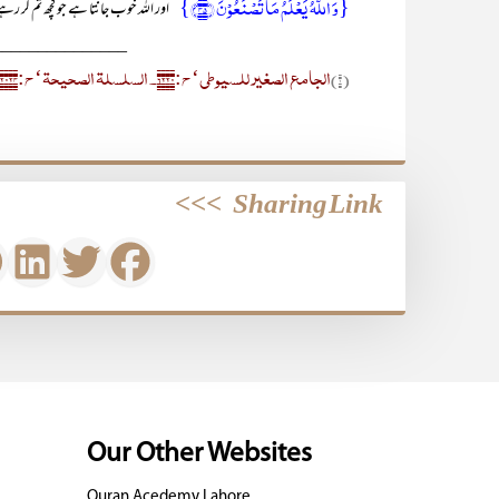
{وَ اللّٰہُ یَعۡلَمُ مَا تَصۡنَعُوۡنَ ﴿۴۵﴾}
’’اور اللہ خوب جانتا ہے جو کچھ تم کر رہ
_______________
الجامع الصغیر للسیوطی‘ ح:۶۲۲۰۔ السلسلۃ الصحیحۃ‘ ح:۲۰۲۴۔
(۱)
>>>
Sharing Link
Our Other Websites
Quran Acedemy Lahore