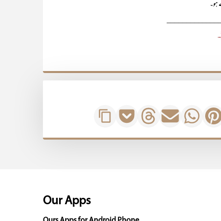
ے ہو۔‘‘
_____________
Our Apps
Ours Apps for Android Phone