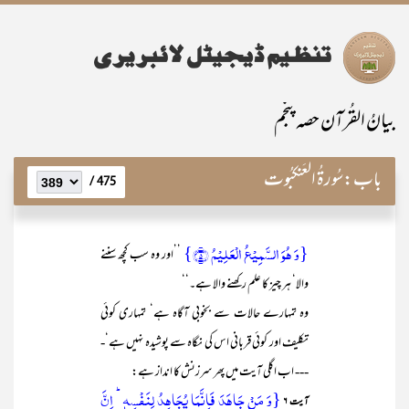
بیانُ القُرآن حصہ پنجم
باب:
سُورۃُ الْعَنکبُوت
475 /
{وَ ہُوَ السَّمِیۡعُ الۡعَلِیۡمُ ﴿۵﴾}
’’اور وہ سب کچھ سننے
والا‘ ہر چیز کا علم رکھنے والا ہے۔‘‘
وہ تمہارے حالات سے بخوبی آگاہ ہے‘ تمہاری کوئی
تکلیف اور کوئی قربانی اس کی نگاہ سے پوشیدہ نہیں ہے‘-
--- اب اگلی آیت میں پھر سرزنش کا انداز ہے:
{وَ مَنۡ جَاہَدَ فَاِنَّمَا یُجَاہِدُ لِنَفۡسِہٖ ؕ اِنَّ
آیت ۶