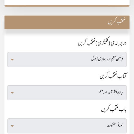
منتخب کریں
درجہ بندی (کٹیگری) منتخب کریں
کتاب منتخب کریں
باب منتخب کریں