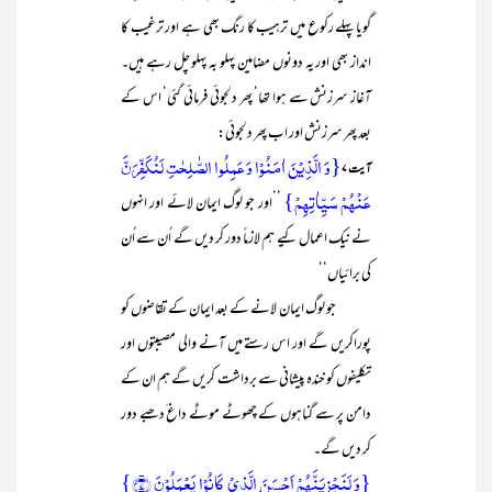
گویا پہلے رکوع میں ترہیب کا رنگ بھی ہے اور ترغیب کا
انداز بھی اور یہ دونوں مضامین پہلو بہ پہلو چل رہے ہیں۔
آغاز سرزنش سے ہوا تھا‘ پھر دلجوئی فرمائی گئی‘ اس کے
بعد پھر سرزنش اور اب پھر دلجوئی:
{وَ الَّذِیۡنَ اٰمَنُوۡا وَ عَمِلُوا الصّٰلِحٰتِ لَنُکَفِّرَنَّ
آیت ۷
عَنۡہُمۡ سَیِّاٰتِہِمۡ}
’’اور جو لوگ ایمان لائے اور انہوں
نے نیک اعمال کیے ہم لازماً دور کر دیں گے اُن سے اُن
کی برائیاں‘‘
جو لوگ ایمان لانے کے بعد ایمان کے تقاضوں کو
پوراکریں گے اور اس رستے میں آنے والی مصیبتوں اور
تکلیفوں کو خندہ پیشانی سے برداشت کریں گے ہم ان کے
دامن پر سے گناہوں کے چھوٹے موٹے داغ َدھبے دور
کر دیں گے۔
{وَ لَنَجۡزِیَنَّہُمۡ اَحۡسَنَ الَّذِیۡ کَانُوۡا یَعۡمَلُوۡنَ ﴿۷﴾}