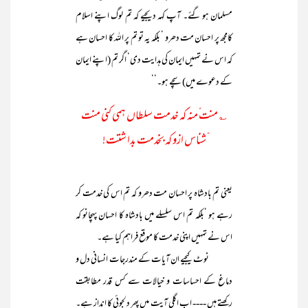
مسلمان ہو گئے۔ آپ کہہ دیجیے کہ تم لوگ اپنے اسلام
کامجھ پر احسان مت دھرو ‘ بلکہ یہ تو تم پر اللہ کا احسان ہے
کہ اس نے تمہیں ایمان کی ہدایت دی‘ اگر تم (اپنے ایمان
کے دعوے میں) سچے ہو۔‘‘
؎ منت ّمنہ َکہ خدمت سلطاں ہمی کنی منت
ّشناس ازو کہ بخدمت بدا شتت!
یعنی تم بادشاہ پر احسان مت دھرو کہ تم اس کی خدمت کر
رہے ہو ‘بلکہ تم اس سلسلے میں بادشاہ کا احسان پہچانو کہ
اس نے تمہیں اپنی خدمت کا موقع فراہم کیا ہے۔
نوٹ کیجیے ان آیات کے مندرجات انسانی دل و
دماغ کے احساسات و خیالات سے کس قدر مطابقت
رکھتے ہیں ---- اب اگلی آیت میں پھر دلجوئی کا انداز ہے۔