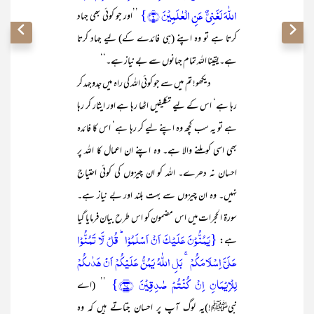
اللّٰہَ لَغَنِیٌّ عَنِ الۡعٰلَمِیۡنَ ﴿۶﴾}
’’اور جو کوئی بھی جہاد
کرتا ہے تو وہ اپنے (ہی فائدے کے) لیے جہاد کرتا
ہے۔یقینا اللہ تمام جہانوں سے بے نیاز ہے۔‘‘
دیکھو! تم میں سے جو کوئی اللہ کی راہ میں جدوجہد کر
رہا ہے‘ اس کے لیے تکلیفیں اٹھا رہا ہے اور ایثار کر رہا
ہے تو یہ سب کچھ وہ اپنے لیے کر رہا ہے‘ اس کا فائدہ
بھی اسی کو ملنے والا ہے۔ وہ اپنے ان اعمال کا اللہ پر
احسان نہ دھرے۔ اللہ کو ان چیزوں کی کوئی احتیاج
نہیں۔ وہ ان چیزوں سے بہت بلند اور بے نیاز ہے۔
سورۃ الحجرات میں اس مضمون کو اس طرح بیان فرمایا گیا
{یَمُنُّوۡنَ عَلَیۡکَ اَنۡ اَسۡلَمُوۡا ؕ قُلۡ لَّا تَمُنُّوۡا
ہے:
عَلَیَّ اِسۡلَامَکُمۡ ۚ بَلِ اللّٰہُ یَمُنُّ عَلَیۡکُمۡ اَنۡ ہَدٰىکُمۡ
لِلۡاِیۡمَانِ اِنۡ کُنۡتُمۡ صٰدِقِیۡنَ ﴿۱۷﴾}
’’ (اے
نبیﷺ!)یہ لوگ آپ پر احسان جتاتے ہیں کہ وہ