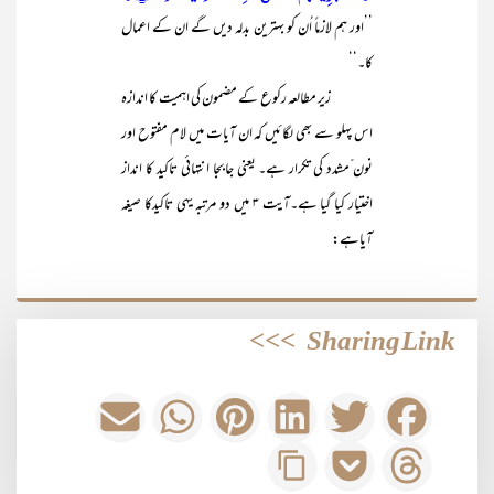
’’اور ہم لازماً اُن کو بہترین بدلہ دیں گے ان کے اعمال
کا۔‘‘
زیر مطالعہ رکوع کے مضمون کی اہمیت کا اندازہ
اس پہلو سے بھی لگائیں کہ ان آیات میں لام مفتوح اور
نون ّمشدد کی تکرار ہے۔ یعنی جابجا انتہائی تاکید کا انداز
اختیار کیا گیا ہے۔آیت ۳ میں دو مرتبہ یہی تاکیدکا صیغہ
آیاہے:
>>>
Sharing Link