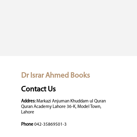
Dr Israr Ahmed Books
Contact Us
Addres:
Markazi Anjuman Khuddam ul Quran
Quran Academy Lahore 36-K, Model Town,
Lahore
Phone
042-35869501-3