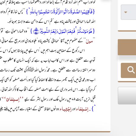
لو اور اب بسم اللہ کرو !قدم آگے بڑھائو! اور دیکھوتمہارا سب سے پہلا قدم کون س
{فَاَقِیۡمُوا الصَّلٰوۃَ وَ اٰتُوا الزَّکٰوۃَ وَ اعۡتَصِمُوۡا بِاللّٰہِ ؕ}
’’پس نماز قائم کرواور 
اللہ تمہارا حمایتی اور پشت پناہ ہے‘ تم اس کے دامن سے وابستہ ہو جائو۔
{ہُوَ مَوۡلٰىکُمۡ ۚ فَنِعۡمَ الۡمَوۡلٰی وَ نِعۡمَ النَّصِیۡرُ ﴿٪۷۸﴾}
’’وہ تمہارا مولیٰ ہے ‘ تو 
مولیٰ
’’
‘‘ کے مفہوم میں آقا‘ حمایتی‘ پشت پناہ‘ ملجا و ماویٰ اور مرجع کے معانی 
اس رکوع کے مضامین بہت اہم ہیں ‘اس لیے میں چاہتا ہوں کہ اس کے اہم 
توحید سے متعلق ہے اور اس کالب لباب یہ ہے کہ ایک انسان کا مطلوبِ حقی
دوسرا نکتہ رسالت سے متعلق ہے۔ محمد ٌرسول اللہﷺ کی بعثت تک رسالت کا س
اب دورِمحمدیؐ میں ایک تیسرے واسطے کا اضافہ کیا گیا اور اُمت مسلمہ کو بھ
کر دیا گیا ہے۔ اس ذمہ داری کے لیے امت مسلمہ کے انتخاب کا ذکر اللہ تعالیٰ نے 
’’اِصطِفائ‘‘
قبل ازیں آیت ۷۵ میں رسولِ ملک اور رسولِ بشر کے لیے
ک
ؕ}
۔ اِصْطِفاء
اِجْتِباء
اور
دونوں الفاظ معنی کے اعتبار سے آپس میں ملتے جل