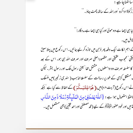
ا اٹھنا چاہیے :
زکوٰۃ ادا کرو‘ اور اللہ کے ساتھ چمٹ جاؤ ۔‘‘
کیا ہی اچھا ہے وہ مولیٰ اور کیا ہی اچھا ہے مددگار!‘‘
شامل ہیں۔
نکات ایک دفعہ پھر ذہن میں تازہ کر لیے جائیں۔اس رکوع میں پہلا سبق
قی‘ محبوبِ حقیقی اور مقصودِ اصلی صرف اور صرف اللہ ہی ہو۔ اس کے بعد
لسلہ صرف دو واسطوں پر مشتمل تھا‘ یعنی رسولِ ملک اور رسولِ بشر۔ لیکن
ی ایک مستقل کڑی کے طور پر رسالت کے سلسلۃ الذہب ( سنہری زنجیر)میں منسلک
(ہُوَ اجۡتَبٰىکُمۡ)
اس رکوع (آیت ۷۸) میں
کے الفاظ سے کیا ہے‘ جبکہ
{اَللّٰہُ یَصۡطَفِیۡ مِنَ الۡمَلٰٓئِکَۃِ رُسُلًا وَّ مِنَ النَّاسِ
ا لفظ استعمال ہوا ہے:
تے ہیں اور خود حضورﷺ کے لیے (محمدمصطفی اور احمد مجتبیٰ)بھی مستعمل ہیں ۔