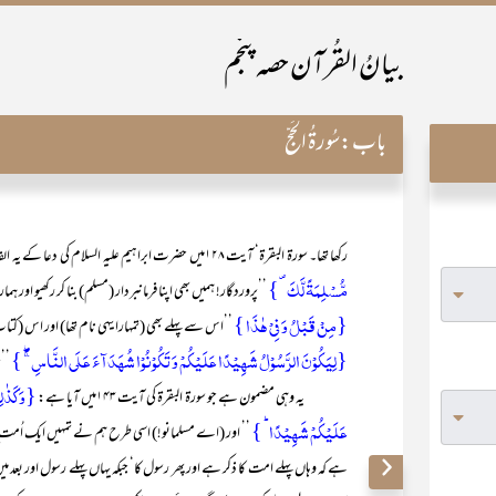
بیانُ القُرآن حصہ پنجم
باب:
سُورۃُ الحَجّ
رکھا تھا۔ سورۃ البقرۃ‘ آیت ۱۲۸میں حضرت ابراہیم علیہ السلام کی دعا کے یہ الفاظ نقل ہوئے ہیں:
مُّسۡلِمَۃً لَّکَ ۪}
’’پروردگار! ہمیں بھی اپنا فرمانبردار (مسلم) بنا کر رکھیو اور ہ
{مِنۡ قَبۡلُ وَ فِیۡ ہٰذَا }
’’اس سے پہلے بھی (تمہارا یہی نام تھا) اور اس (کتا
{لِیَکُوۡنَ الرَّسُوۡلُ شَہِیۡدًا عَلَیۡکُمۡ وَ تَکُوۡنُوۡا شُہَدَآءَ عَلَی النَّاسِ ۚۖ }
’’ت
{وَ کَذٰلِک
یہ وہی مضمون ہے جو سورۃ البقرۃ کی آیت ۱۴۳میں آیا ہے:
عَلَیۡکُمۡ شَہِیۡدًا ؕ }
’’ اور (اے مسلمانو!) اسی طرح ہم نے تمہیں ایک اُمت ِوسط
ہے کہ وہاں پہلے امت کا ذکر ہے اور پھر رسول کا‘ جبکہ یہاں پہلے رسول اور 