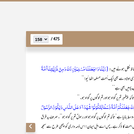
475 /
{رَبَّنَا وَ اجۡعَلۡنَا مُسۡلِمَیۡنِ لَکَ وَ مِنۡ ذُرِّیَّتِنَاۤ اُمَّۃً
ماری اولاد سے بھی ایک اُمت مسلمہ اٹھائیو! ‘‘
ب) میں بھی ہے‘ ‘
ا کہ پیغمبر تم پر گواہ ہو اور تم لوگوں پر گواہ ہو۔‘‘
َ جَعَلۡنٰکُمۡ اُمَّۃً وَّسَطًا لِّتَکُوۡنُوۡا شُہَدَآءَ عَلَی النَّاسِ وَ یَکُوۡنَ الرَّسُوۡلُ
 بنایا ہے‘ تا کہ تم لوگوں پر گواہ ہو اور رسولؐ تم پر گواہ ہو‘‘۔صرف یہ فرق
بعد میں امت کا ذکر ہے۔پس اے اہل ایمان! اس ذمہ داری کو اچھی طرح سے سمجھ