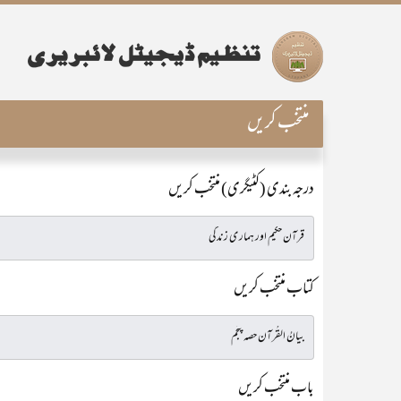
منتخب کریں
درجہ بندی (کٹیگری) منتخب کریں
کتاب منتخب کریں
باب منتخب کریں