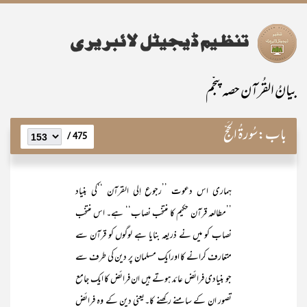
بیانُ القُرآن حصہ پنجم
باب:
سُورۃُ الحَجّ
475 /
ہماری اس دعوت ’’رجوع اِلی القرآن ‘‘کی بنیاد
’’مطالعہ قرآن حکیم کا منتخب نصاب‘‘ ہے۔ اس منتخب
نصاب کو میں نے ذریعہ بنایا ہے لوگوں کو قرآن سے
متعارف کرانے کا اورایک مسلمان پر دین کی طرف سے
جو بنیادی فرائض عائد ہوتے ہیں ان فرائض کا ایک جامع
تصور ان کے سامنے رکھنے کا۔یعنی دین کے وہ فرائض