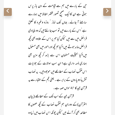
جن کے بارے میں ہم سے قیامت کے دن باز پرس
ہونی ہے ان کا ایک صحیح تصور مختصر الفاظ میں ہمارے
سامنے آ جائے۔ جہاں تک نماز ‘ روزہ وغیرہ کا تعلق
ہے‘ اس کے بارے میں تو سب جانتے ہیں کہ وہ بنیادی
فرائض میں سے ہیں‘ لیکن کیا ہم پر اس کے علاوہ بھی کچھ
فرائض عائد ہوتے ہیں؟ کیا ہم کچھ اور امور میں بھی مسئول
ہیں؟کیا بحیثیت مسلمان اس سے بڑھ کر کچھ مزید بھی
ہماری ذمہ داری ہے؟ ان سب سوالات کے جوابات
اس منتخب نصاب کے مطالعے میں موجود ہیں۔ یہ نصاب
تقریباً دو پاروں کے برابر ہے ۔ یعنی حجم کے اعتبار سے یہ
قرآن مجید کا ۱۵/۱ واں حصہ ہے۔
قرآن مجید کے اب تک کے مطالعے (بیان
القرآن)کے دوران ہم منتخب نصاب کے کچھ حصوں کا
مطالعہ بھی کر آئے ہیں‘ لیکن چونکہ اس نصاب میں زیادہ