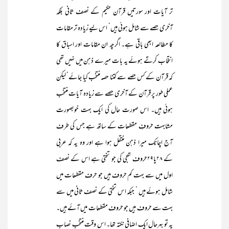
تر آیات اور سورتیں قرآن حکیم کے نصف ثانی بلکہ
آخری حصے سے شامل ہوئی ہیں‘ اس لیے زیادہ تر مقامات
کا مطالعہ ابھی باقی ہے۔ اگرچہ ان مقامات اور اسباق کا
انتخاب کرتے ہوئے یہ بات میرے ذہن میں نہیں تھی
کہ قرآن کے کس حصے سے کتنا حصہ منتخب کیا جائے‘ لیکن
عملی طور پر قرآن کے آخری حصے سے زیادہ آیات منتخب
ہوئی ہیں۔ اس صورت حال کی ایک بہت خوبصورت
مشابہت حروفِ مقطعات کے ساتھ ہے جس کی طرف
آج اچانک میرا ذہن منتقل ہوا ہے اور وہ یہ کہ عربی
کے ۲۸یا۲۹حروف تہجی کی جو تختی ہے اس کے نصف
اول میں سے بہت کم حروف ہیں جو حرف مقطعات میں
شامل ہوئے ہیں ‘ جبکہ اس تختی کے نصف ثانی میں سے
بہت سے حروف ہیں جو حروف مقطعات میں آئے ہیں۔
یہ تو بہرحال ایک اضافی نکتہ تھا۔ اس وقت منتخب نصاب