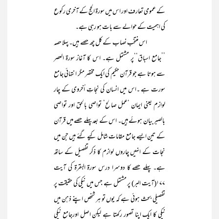
کے عمومی تعارف اور اس میں سورۃ الحج کے آخری رکوع
کی اہمیت کے حوالے سے بات ہو رہی ہے۔
اس منتخب نصاب کے کل چھ حصے ہیں۔ پہلا حصہ
’’جامع اسباق‘‘پر مشتمل ہے۔ اس کا آغاز سورۃ العصر
سے ہوتا ہے جو قرآن حکیم کی ایک مختصر مگر انتہائی جامع
سورت ہے ۔اس میں انسان کی نجاتِ اُخروی کے چار
لوازم یعنی ایمان ‘عمل صالح‘ تواصی بالحق اور تواصی
بالصبر بیان ہوئے ہیں۔ اس کے بعد پہلے حصے میں قرآن
کے تین ایسے جامع مقامات شامل کیے گئے ہیں جن میں
نجات کے انہیں چاروں لوازم کا ذکر تفصیل کے ساتھ
ہے۔ پہلے حصے کا دوسرا درس سورۃ البقرۃ کی آیت
۱۷۷(آیت البر) پر مشتمل ہے جس میں نیکی کی حقیقت پر
تفصیلی بحث ہوئی ہے کہ یوں تو ہر شخص اپنے ذہن میں
نیکی کا ایک اپنا تصور رکھتا ہے لیکن اصل اورجامع نیکی