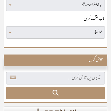
باب منتخب کریں
تلاش کریں