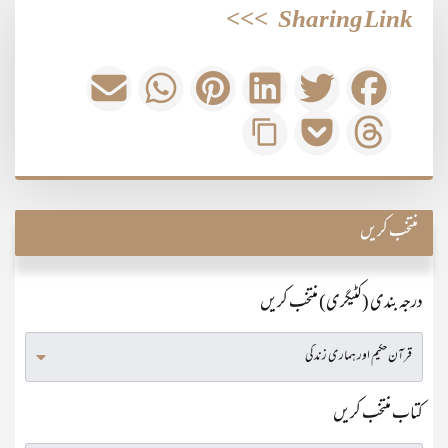
>>>
Sharing Link
منتخب کریں
درجہ بندی (کٹیگری) منتخب کریں
کتاب منتخب کریں