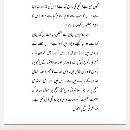
کون سی ہے؟ نیکی کی روح کیا ہے؟ اس کی جڑ اور بنیاد کیا
ہے؟ اس کا سب سے اونچا مقام کیا ہے؟ اور اس کا
مقام مطلوب کون سا ہے؟
حصہ دوم میں ایمان سے متعلق مباحث ہیں کہ ایمان
کیا ہے اور یہ کیسے وجود میں آتا ہے؟ اس حصے کے
دروس میں سورۃ الفاتحہ کا درس ‘سورۂ آل عمران کے
آخری رکوع کی آیات کا درس اور سورۃ النور کے پانچویں
رکوع کا درس شامل ہیں۔ اس نصاب کا تیسرا حصہ اعمالِ
صالحہ کے بارے میں ہے ۔ اس میں انفرادی و اجتماعی
سطح پر اور پھر معاشرتی و ریاستی سطح پر اعمالِ صالحہ کی
اہمیت‘ کیفیت ‘ ضرورت وغیرہ پر روشنی ڈالی گئی ہے۔
معاشرتی سطح پر اعمالِ