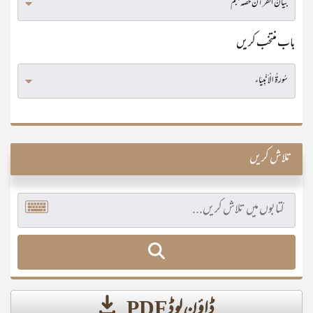
باب منتخب کریں
تلاش کریں
ڈاؤن لوڈ PDF