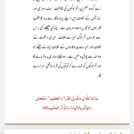
اے گروہِ منکرین! تم لوگوں کی مخالفت ‘ ہٹ دھرمی اور
سازشوں کے خلاف میں اپنے پروردگار سے مدد کا طلب
گار ہوں جو مجھ پر بہت مہربان ہے ۔ چنانچہ پچھلے کئی برس
سے جو رویہ تم لوگ میرے خلاف‘ میری دعوت کے
خلاف اور میرے پیروکاروں کے خلاف اپنائے بیٹھے ہو
وہ اللہ سے پوشیدہ نہیں ہے۔ وہ یقینا ہماری مدد فرمائے گا
اور تم لوگوں کو تمہارے کرتوتوں کی قرار واقعی سزا دے
گا۔
بارک اللّٰہ لی ولکم فی القرآن العظیم ‘ ونفعنی
وایّاکم بالآیات والذِّکر الحکیمoo