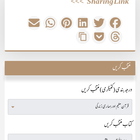
>>>
Sharing Link
منتخب کریں
درجہ بندی (کٹیگری) منتخب کریں
کتاب منتخب کریں