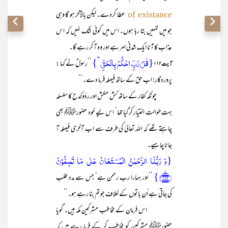
عطا کردے۔ لیکن بالآخر ہو گا وہی
of existance
جو میں تمہیں بتا رہا ہوں۔ اس میں کوئی شک نہیں کہ اس
عذاب کا آنا ایک شدنی امر ہے اور وہ آ کر رہے گا۔
{قٰلَ رَبِّ احۡکُمۡ بِالۡحَقِّ ؕ}
’’رسولؐ نے کہا :
آیت ۱۱۲
پروردگار! اب حق کے ساتھ فیصلہ فرما دے۔‘‘
چونکہ کفار کے ساتھ کش مکش اور ردّوکدح کا سلسلہ
بہت طوالت اختیار کر گیا تھا‘ اس لیے خود حضورﷺ بھی
چاہتے تھے کہ اللہ تعالیٰ کی طرف سے اب آخری فیصلہ آ
جانا چاہیے۔
{وَ رَبُّنَا الرَّحۡمٰنُ الۡمُسۡتَعَانُ عَلٰی مَا تَصِفُوۡنَ
﴿۱۱۲﴾٪}
’’اور ہمارا رب رحمن ہے‘ جس سے مدد طلب
کی جاتی ہے اُن باتوں کے خلاف جو تم بنا رہے ہو۔‘‘
اس فرمان کے مخاطب مشرکین مکہ ہیں۔ گویا
حضورﷺ مشرکین کو مخاطب کر کے فرما رہے ہیں کہ