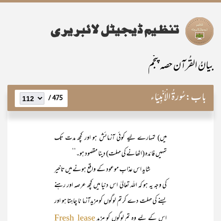
بیانُ القُرآن حصہ پنجم
باب:
سُورۃُ الْاَنْبِیَاء
475 /
میں) تمہارے لیے کوئی آزمائش ہو اور کچھ مدت تک
تمہیں فائدہ (اٹھانے کی مہلت) دینا مقصود ہو۔‘‘
شاید اس عذابِ موعود کے واقع ہونے میں تاخیر
کی وجہ یہ ہو کہ اللہ تعالیٰ اس دنیا میں کچھ عرصہ اور رہنے
بسنے کی مہلت دے کر تم لوگوں کو مزیدآزما نا چاہتا ہو اور
اس کے لیے وہ تم لوگوں کو مزید
Fresh lease