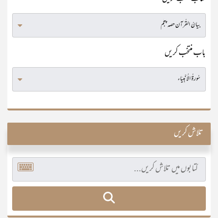
باب منتخب کریں
تلاش کریں