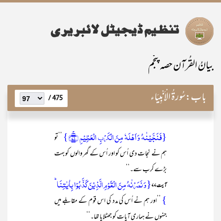
بیانُ القُرآن حصہ پنجم
باب:
سُورۃُ الْاَنْبِیَاء
475 /
{فَنَجَّیۡنٰہُ وَ اَہۡلَہٗ مِنَ الۡکَرۡبِ الۡعَظِیۡمِ ﴿ۚ۷۶﴾}
’’تو
ہم نے نجات دی اُس کو اور اُس کے گھر والوں کو بہت
بڑے کرب سے۔‘‘
{وَ نَصَرۡنٰہُ مِنَ الۡقَوۡمِ الَّذِیۡنَ کَذَّبُوۡا بِاٰیٰتِنَا ؕ
آیت ۷۷
}
’’اور ہم نے اُس کی مدد کی اس قوم کے مقابلے میں
جنہوں نے ہماری آیات کو جھٹلایا تھا۔‘‘