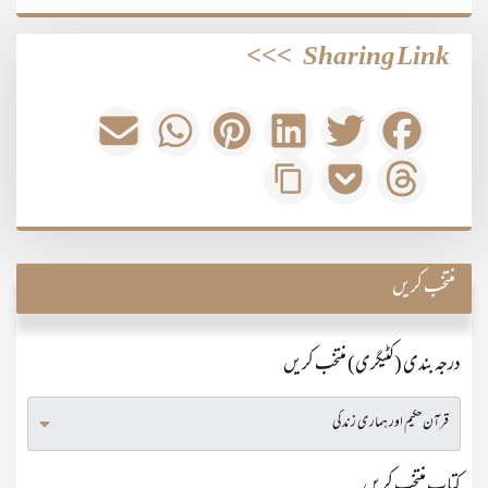
>>>
Sharing Link
منتخب کریں
درجہ بندی (کٹیگری) منتخب کریں
کتاب منتخب کریں