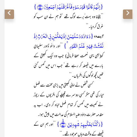
{اِنَّہُمۡ کَانُوۡا قَوۡمَ سَوۡءٍ فَاَغۡرَقۡنٰہُمۡ اَجۡمَعِیۡنَ ﴿۷۷﴾}
’’یقینا وہ بہت ُبرے لوگ تھے ‘تو ہم نے ان سب کو
غرق کر دیا۔‘‘
{وَ دَاوٗدَ وَ سُلَیۡمٰنَ اِذۡ یَحۡکُمٰنِ فِی الۡحَرۡثِ اِذۡ
آیت ۷۸
نَفَشَتۡ فِیۡہِ غَنَمُ الۡقَوۡمِ ۚ}
’’اور دائو دؑاور سلیمانؑ
کو(بھی یہی نعمت عطا فرمائی) جب وہ ایک کھیتی کے
بارے میں فیصلہ کر رہے تھے‘ جب اس میں گھس گئی
تھیں کچھ لوگوں کی بکریاں۔‘‘
کسی شخص نے اپنی کھیتی میں بڑی محنت سے فصل
تیار کی تھی مگر کسی دوسرے قبیلے کی بکریوں کے ریوڑ
نے کھیت میں گھس کر تمام فصل تباہ کر دی۔ اب یہ
مقدمہ حضرت داؤد علیہ السلام کی عدالت میں پیش ہوا۔
{وَ کُنَّا لِحُکۡمِہِمۡ شٰہِدِیۡنَ ﴿٭ۙ۷۸﴾}
’’اور ہم ان کے
فیصلے کے وقت وہاں موجود تھے۔‘‘