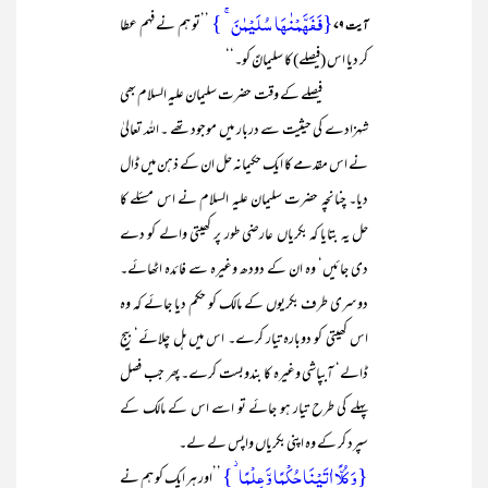
{فَفَہَّمۡنٰہَا سُلَیۡمٰنَ ۚ }
’’تو ہم نے فہم عطا
آیت ۷۹
کر دیا اس (فیصلے) کا سلیمانؑ کو۔‘‘
فیصلے کے وقت حضرت سلیمان علیہ السلام بھی
شہزادے کی حیثیت سے دربار میں موجود تھے ۔ اللہ تعالیٰ
نے اس مقدمے کا ایک حکیمانہ حل ان کے ذہن میں ڈال
دیا۔ چنانچہ حضرت سلیمان علیہ السلام نے اس مسئلے کا
حل یہ بتایا کہ بکریاں عارضی طور پر کھیتی والے کو دے
دی جائیں‘ وہ ان کے دودھ وغیرہ سے فائدہ اٹھائے۔
دوسری طرف بکریوں کے مالک کو حکم دیا جائے کہ وہ
اس کھیتی کو دوبارہ تیار کرے۔ اس میں ہل چلائے‘ بیج
ڈالے‘ آبپاشی وغیرہ کا بندوبست کرے۔ پھر جب فصل
پہلے کی طرح تیار ہو جائے تو اسے اس کے مالک کے
سپرد کر کے وہ اپنی بکریاں واپس لے لے۔
{وَ کُلًّا اٰتَیۡنَا حُکۡمًا وَّ عِلۡمًا ۫}
’’اور ہر ایک کو ہم نے