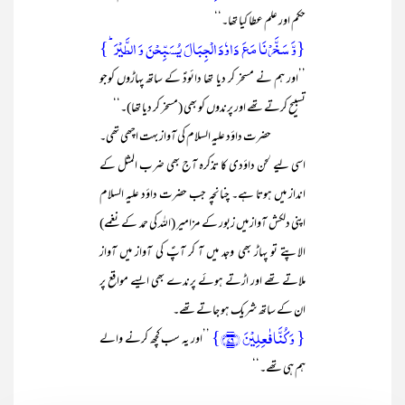
حکم اور علم عطا کیا تھا۔‘‘
{وَّ سَخَّرۡنَا مَعَ دَاوٗدَ الۡجِبَالَ یُسَبِّحۡنَ وَ الطَّیۡرَ ؕ}
’’اور ہم نے مسخر کر دیا تھا دائودؑ کے ساتھ پہاڑوں کوجو
تسبیح کرتے تھے اور پرندوں کو بھی (مسخر کر دیا تھا)۔‘‘
حضرت داؤد علیہ السلام کی آواز بہت اچھی تھی۔
اسی لیے لحن داؤدی کا تذکرہ آج بھی ضرب المثل کے
انداز میں ہوتا ہے۔ چنانچہ جب حضرت داؤد علیہ السلام
اپنی دلکش آواز میں زبور کے مزامیر (اللہ کی حمد کے نغمے)
الاپتے تو پہاڑ بھی وجد میں آ کر آپؑ کی آواز میں آواز
ملاتے تھے اور اڑتے ہوئے پرندے بھی ایسے مواقع پر
ان کے ساتھ شریک ہو جاتے تھے۔
{ وَ کُنَّا فٰعِلِیۡنَ ﴿۷۹﴾}
’’اور یہ سب کچھ کرنے والے
ہم ہی تھے۔‘‘