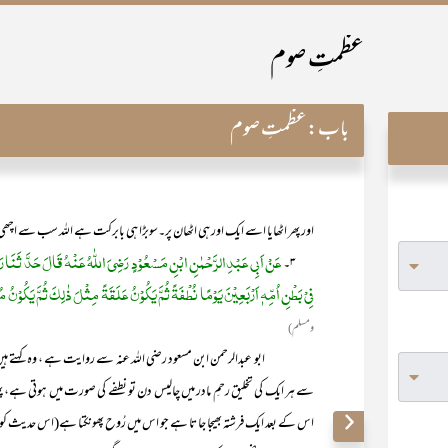
عظمتِ صوم
باب:
عظمتِ صوم
اور پھر اٹھایا اسے ایک اور ہی اٹھان پر۔سوبڑا ہی بابرکت ہے اللہ سب سے اچھی 
عَنْ اَبِی عَبْدِالرَّحْمٰنِ ابْنِ مَسْعُوْدٍ رَضِیَ اللّٰہُ عَنْهُ قَالَ حَدَّ ثَن
۳۔
فِیْ بَطْنِ اُمِّہٖ اَرْبَعِیْنَ یَوْمًا نُطْفَۃً ثُمَّ یَکُوْنُ عَلَقَۃً مِثْلَ ذٰلِکَ ثُمَّ یَکُوْنُ
ومسلم)
ابو عبدالرحمن ابن مسعود رضی اللہ عنہ سے روایت ہے ، وہ کہتے ہیں کہ فرم
سے ہر ایک کی تخلیق رحمِ مادر میں چالیس دن تو نطفے کی صورت میں ہوتی ہے، 
اس کے بعد ایک فرشتہ بھیجا جا تا ہے جو اس میں رُوح پھونکتا ہے(اس حدیث کو 