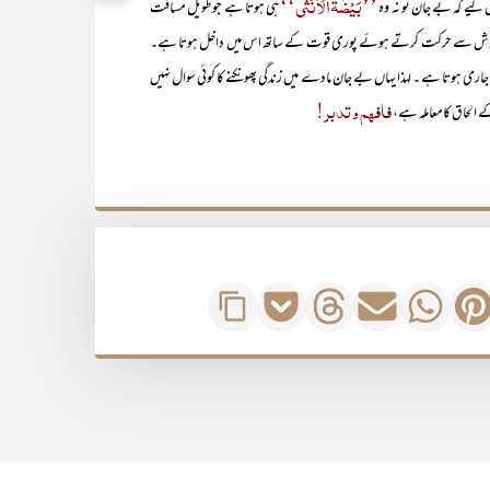
’’بَیْضَۃُالْاُنْثٰی‘‘
ے کہ بے جان تو نہ وہ
ہی ہوتا ہے جو طویل مسافت
روش سے حرکت کرتے ہوئے پوری قوت کے ساتھ اس میں داخل ہوتا ہے۔
سے جاری ہوتا ہے ۔ لہذا یہاں بے جان مادے میں زندگی پھونکنے کا کوئی سوال نہیں
فافھم و تدبر!
کے الحاق کامعاملہ ہے،