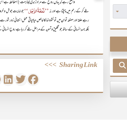
واضح رہے کہ یہاں روح سے مراد زندگی لینا بہت بڑ امغالطہ ہے اس لی
’’نُطْفَۃُالرَّجُل‘‘
طے کر کے رحم میں پہنچتا ہے اور نہ
جو نہایت جوش و خ
رہے علقہ اور مضغہ تو ان میں تو نشوونما کا خالص حیاتیاتی عمل انتہائی زور شور 
بلکہ جسدِ انسانی کے ساتھ جو تخلیق وتسویہ کے مراحل طے کر رہا ہے روحِ انسانی 
>>>
Sharing Link