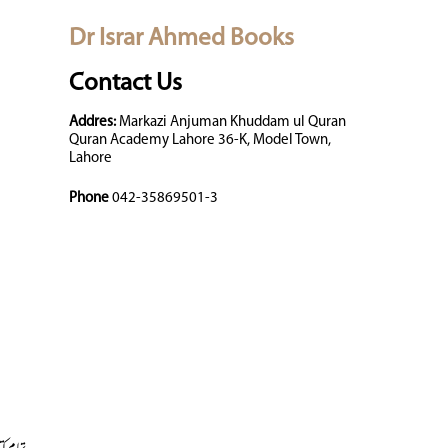
Dr Israr Ahmed Books
Contact Us
Addres:
Markazi Anjuman Khuddam ul Quran
Quran Academy Lahore 36-K, Model Town,
Lahore
Phone
042-35869501-3