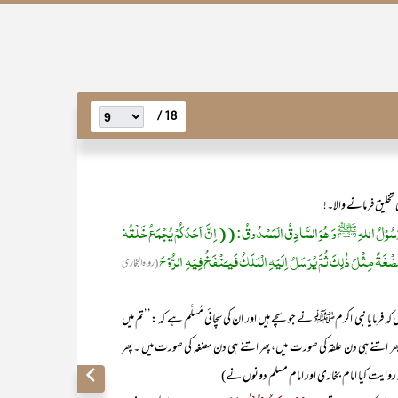
18 /
تخلیق فرمانے والا۔!
َا رَسُوْلُ اللہِ ﷺ وَ ھُوَ الصَّادِقُ الْمَصْدُوقُ: (( اِنَّ اَحَدَکُمْ یُجْمَعُ خَلْقُہٗ
 مُضْغَۃً مِثْلَ ذٰلِکَ ثُمَّ یُرْسَلُ اِلَیْہِ الْمَلَکُ فَیـَنْفَخُ فِیْہِ الرُّوْحَ
(رواہ البخاری
ایا نبی اکرمﷺ نے جو سچے ہیں اور ان کی سچائی مُسلَّم ہے کہ :’’تم میں
پھر اتنے ہی دن علقہ کی صورت میں، پھر اتنے ہی دن مضغہ کی صورت میں ۔ پھر
روایت کیا امام بخاری اور امام مسلم دونوں نے)