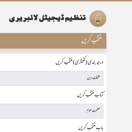
منتخب کریں
درجہ بندی (کٹیگری) منتخب کریں
کتاب منتخب کریں
باب منتخب کریں