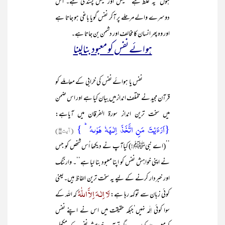
ہوں‘ یہ غلط ہے‘ تعیش اور عیش پسندی ہے۔ اس
دوسرے والے مرحلے پر آکر نفس گویا باغی ہو جاتا ہے
اور وہ پھر انسان کا مخالف اور دشمن بن جاتا ہے۔
ہوائے نفس کو معبود بنالینا
نفس یا ہوائے نفس کی خرابی کے معاملے کو
قرآن مجید نے مختلف انداز میں بیان کیا ہے اور اس ضمن
میں سخت ترین انداز سورۃ الفرقان میں آیاہے:
{اَرَءَیۡتَ مَنِ اتَّخَذَ اِلٰـہَہٗ ہَوٰىہُ ؕ }
(آیت۴۳)
’’(اے نبیﷺ!) کیاآپ نے دیکھا اُس شخص کو جس
نے اپنی خواہش نفس کو اپنا معبود بنا لیا ہے‘‘۔ وارننگ
اور خبردار کرنے کے لیے یہ سخت ترین الفاظ ہیں۔یعنی
لَا اِلٰـہَ اِلاَّ اللّٰہُ
کوئی زبان سے توکہہ رہا ہے:
کہ اللہ کے
سوا کوئی اِلٰہ نہیں‘جبکہ حقیقت میں اس نے اپنے نفس