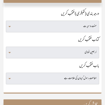
درجہ بندی (کٹیگری) منتخب کریں
کتاب منتخب کریں
باب منتخب کریں
تلاش کریں