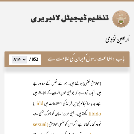
اَربعینِ نَوَوِی
باب:
اطاعت ِرسول ؐ ایمان کی علامت ہے
852 /
(خواہش نفس)بولتے ہیں۔ ہوائے نفس کے دو درجے
ہیں۔ ایک تووہ ہے کہ جو جبلی طورپر انسان کے تقاضے ہیں
جسے جدید سائیکالوجی میں فرائڈ کی اصطلاحات میں
یا
idd
کہتے ہیں۔ جبلی طورپر انسان کو بھوک لگتی ہے
libido
تو وہ کھانا کھاتا ہے‘اگر اس کو جنسی خواہش
(sexual