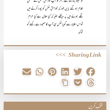
کومعبود بنا رکھا ہے ۔اگر تو آپ خواہش نفس کے مکمل
غلام ہو گئے بایں طور کہ خواہش نفس کو پورا کرنے میں
لگے ہوئے ہیں‘یہ دیکھے بغیر کہ کیا حلال ہے کیا حرام‘
تواس اعتبار سے گویا نفس ہی آپ کا معبود ہے۔ کہنے کو
تو کہہ
>>>
Sharing Link
منتخب کریں