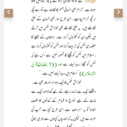
ہے تو وہ شادی کرتا ہے یا پھر گناہ میں مبتلا
urge)
ہوتا ہے۔ آرام بھی انسانی جسم کا تقاضا ہے تو اسے کچھ
نہ کچھ آرام چاہیے۔ اسی طرح اور بھی انسان کے جبلی
تقاضے ہیں۔ یہ جبلی تقاضے بھی خواہش نفس میں آتے
ہیں لیکن ان کو کنٹرول کرنا ہے۔ رمضان کے مہینے کا
مقصد ہی نفس کی تربیت کرنا اور نفس کو کنٹرول کرنا ہے
۔اسلام میں نفس کو کچلنے کا تصور نہیں ہے‘اس لیے کہ
((لَا رَہْبَانِیَّۃَ فِی
نفس کو کچلنا رہبانیت ہے اور
الْاِسْلَامِ))
’’اسلام میں رہبانیت نہیں ہے۔‘‘
خواہش نفس کا ایک دوسرا مرحلہ بھی ہے ۔
دیکھئے ایک ہے زندہ رہنے کے لیے کھانا اور ایک ہے
لذت کے لیے انواع وا قسام کے کھانوں کا لطف
اٹھانا‘تو یہ اسراف ہے۔اسی طرح کپڑے آپ کی
ضرورت ہیں‘ لیکن یہ کہ الماریاں کپڑوں سے بھری ہوئی