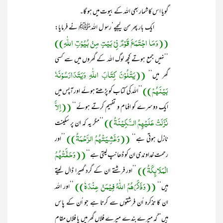
گویا اس کا شمار بھی اللہ کے بیوت میں ہو گا۔
ایک بار پھر سن لیجیے‘رسو ل اللہﷺ نے فرمایا:
((وَمَا اجْتَمَعَ قَوْمٌ فِیْ بَیْتٍ مِنْ بُیُوْتِ اللّٰہِ))
’’نہیں جمع ہوتے کچھ لوگ اللہ کے گھروں میں سے کسی
((یَتْلُوْنَ کِتَابَ اللّٰہِ وَیَتَدَارَسُوْنَہٗ
گھر میں‘‘
بَیْنَھُمْ))
’’اللہ کی کتاب کو پڑھتے ہوئے اور آپس میں
((اِلاَّ
ایک دوسرے کو افہام و تفہیم کرتے ہوئے‘‘
نَزَلَتْ عَلَیْھِمُ السَّکِیْنَۃُ))
’’مگر یہ کہ ان پر سکینت
((وَغَشِیَتْھُمُ الرَّحْمَۃُ))
نازل ہوتی ہے‘‘
’’اور
((وَحَفَّتْھُمُ
رحمت خداوندی ان کو ڈھانپ لیتی ہے‘‘
الْمَلَائِکَۃُ))
’’اور فرشتے ان کے گرد گھیرا ڈال لیتے
((وَذَکَرَھُمُ اللّٰہُ فِیْمَنْ عِنْدَہٗ))
ہیں‘‘
’’اور اللہ
ان کا تذکرہ اُن فرشتوں سے کرتا ہے جو اُن کے پاس
ہیں‘‘کہ میرے بندے میرے فلاں گھر میں یا فلاں مقام