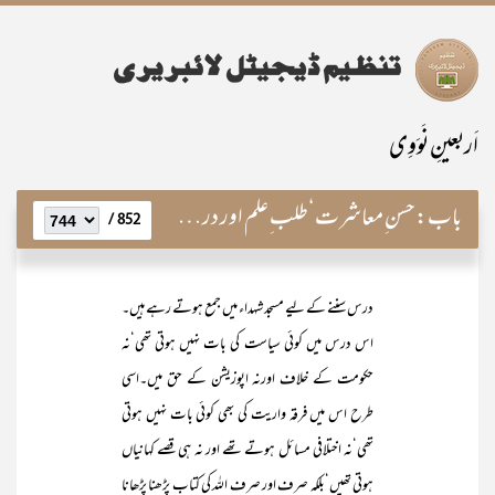
اَربعینِ نَوَوِی
باب:
حسن ِمعاشرت‘طلب ِعلم اور درس وتدریس کی فضیلت
852 /
درس سننے کے لیے مسجد شہداء میں جمع ہوتے رہے ہیں۔
اس درس میں کوئی سیاست کی بات نہیں ہوتی تھی‘نہ
حکومت کے خلاف اورنہ اپوزیشن کے حق میں۔اسی
طرح اس میں فرقہ واریت کی بھی کوئی بات نہیں ہوتی
تھی‘نہ اختلافی مسائل ہوتے تھے اور نہ ہی قصے کہانیاں
ہوتی تھیں‘بلکہ صرف اور صرف اللہ کی کتاب پڑھنا پڑھانا