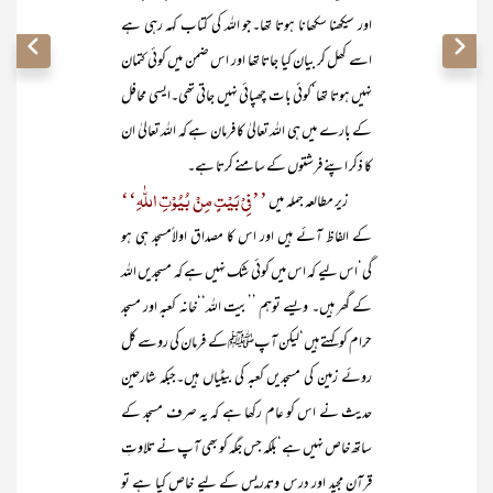
اور سیکھنا سکھانا ہوتا تھا۔جو اللہ کی کتاب کہہ رہی ہے
اسے کھل کر بیان کیا جاتا تھا اور اس ضمن میں کوئی کتمان
نہیں ہوتا تھا‘کوئی بات چھپائی نہیں جاتی تھی۔ایسی محافل
کے بارے میں ہی اللہ تعالیٰ کا فرمان ہے کہ اللہ تعالیٰ ان
کا ذکر اپنے فرشتوں کے سامنے کرتا ہے۔
’’فِیْ بَیْتٍ مِنْ بُیُوْتِ اللّٰہِ‘‘
زیر مطالعہ جملہ میں
کے الفاظ آئے ہیں اور اس کا مصداق اولاًمسجد ہی ہو
گی‘اس لیے کہ اس میں کوئی شک نہیں ہے کہ مسجدیں اللہ
کے گھر ہیں۔ ویسے توہم ’’بیت اللہ‘‘خانہ کعبہ اور مسجد
حرام کو کہتے ہیں‘لیکن آپﷺکے فرمان کی روسے کل
روئے زمین کی مسجدیں کعبہ کی بیٹیاں ہیں۔جبکہ شارحین
حدیث نے اس کو عام رکھا ہے کہ یہ صرف مسجد کے
ساتھ خاص نہیں ہے‘بلکہ جس جگہ کو بھی آپ نے تلاوتِ
قرآن مجید اور درس وتدریس کے لیے خاص کیا ہے تو