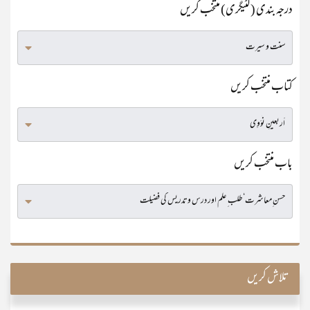
درجہ بندی (کٹیگری) منتخب کریں
کتاب منتخب کریں
باب منتخب کریں
تلاش کریں