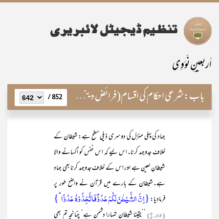
اَربعینِ نَوَوِی
باب:
شرعی احکام کی اقسام(فرائض دینی کا جامع تصور)
852 /
جہاد کی پہلی منزل کی دوسری ذیلی سطح ہے: شیطان کے
خلاف جدوجہد کرنا۔اس لیے کہ اس نفس کو اُکسانے والا
شیطانِ لعین ہے اور اس کے خلاف جدوجہد کرنا بھی جہاد
ہے۔شیطان کے بارے میں قرآن نے واضح طور پر
{اِنَّ الشَّیۡطٰنَ لَکُمۡ عَدُوٌّ فَاتَّخِذُوۡہُ عَدُوًّا ؕ}
فرمادیا:
(فاطر:۶)
’’یقینا شیطان تمہارا دشمن ہے‘ چنانچہ تم بھی