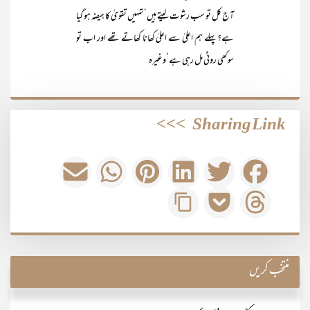
آج کل تو سب رشوت لیتے ہیں‘ تمہیں تقویٰ کا ہیضہ ہو گیا
ہے؟ پہلے ہم اعلیٰ سے اعلیٰ کھانا کھاتے تھے اور اب تو
سوکھی روٹی مل رہی ہے‘وغیرہ
>>>
Sharing Link
منتخب کریں