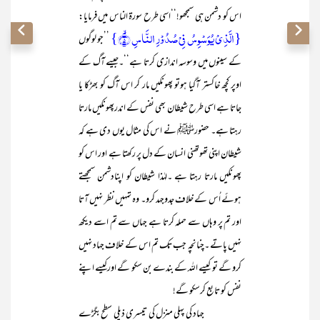
اس کو دشمن ہی سمجھو!‘‘اسی طرح سورۃ الناس میں فرمایا:
{الَّذِیۡ یُوَسۡوِسُ فِیۡ صُدُوۡرِ النَّاسِ ۙ﴿۵﴾}
’’جو لوگوں
کے سینوں میں وسوسہ اندازی کرتا ہے‘‘۔جیسے آگ کے
اوپر کچھ خاکستر آگیا ہوتو پھونکیں مار کر اس آگ کو بھڑکا یا
جاتا ہے اسی طرح شیطان بھی نفس کے اندرپھونکیں مارتا
رہتا ہے۔ حضورﷺ نے اس کی مثال یوں دی ہے کہ
شیطان اپنی تھوتھنی انسان کے دل پر رکھتا ہے اور اس کو
پھونکیں مارتا رہتا ہے ۔لہٰذا شیطان کو اپنادشمن سمجھتے
ہوئے اُس کے خلاف جدوجہد کرو۔ وہ تمہیں نظر نہیں آتا
اور تم پر وہاں سے حملہ کرتا ہے جہاں سے تم اسے دیکھ
نہیں پاتے ۔چنانچہ جب تک تم اس کے خلاف جہاد نہیں
کرو گے تو کیسے اللہ کے بندے بن سکو گے اورکیسے اپنے
نفس کو تابع کرسکو گے!
جہاد کی پہلی منزل کی تیسری ذیلی سطح بگڑے