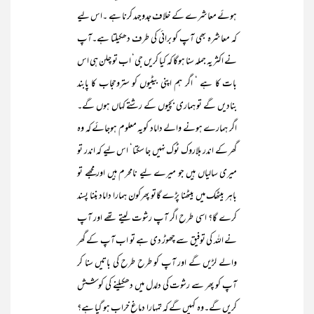
ہوئے معاشرے کے خلاف جدوجہد کرنا ہے ۔اس لیے
کہ معاشرہ بھی آپ کو برائی کی طرف دھکیلتا ہے۔آپ
نے اکثر یہ جملہ سنا ہوگا کہ کیا کریں جی‘ اب تو چلن ہی اس
بات کا ہے ‘ اگر ہم اپنی بیٹیوں کو ستروحجاب کا پابند
بنادیں گے تو ہماری بچیوں کے رشتے کہاں ہوں گے۔
اگر ہمارے ہونے والے داماد کویہ معلوم ہوجائے کہ وہ
گھر کے اندر بلاروک ٹوک نہیں جا سکتا‘ اس لیے کہ اندر تو
میری سالیاں ہیں جو میرے لیے نامحرم ہیں اور مجھے تو
باہر بیٹھک میں بیٹھنا پڑے گاتو پھرکون ہمارا داماد بننا پسند
کرے گا؟ اسی طرح اگر آپ رشوت لیتے تھے اور آپ
نے اللہ کی توفیق سے چھوڑ دی ہے تو اب آپ کے گھر
والے لڑیں گے اور آپ کو طرح طرح کی باتیں سنا کر
آپ کو پھر سے رشوت کی دلدل میں دھکیلنے کی کوشش
کریں گے۔وہ کہیں گے کہ تمہارا دماغ خراب ہو گیا ہے؟