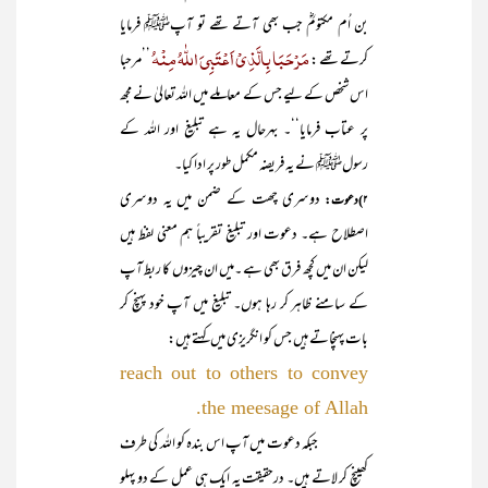
بن اُم مکتومؓ جب بھی آتے تھے تو آپﷺ فرمایا
مَرْحَبَا بِالَّذِیْ اَعْتَبِیَ اللّٰہُ مِنْہُ
کرتے تھے :
’’مرحبا
اس شخص کے لیے جس کے معاملے میں اللہ تعالیٰ نے مجھ
پر عتاب فرمایا‘‘۔ بہرحال یہ ہے تبلیغ اور اللہ کے
رسولﷺ نے یہ فریضہ مکمل طور پر ادا کیا۔
دوسری چھت کے ضمن میں یہ دوسری
۲)دعوت:
اصطلاح ہے۔ دعوت اور تبلیغ تقریباً ہم معنی لفظ ہیں
لیکن ان میں کچھ فرق بھی ہے ۔میں ان چیزوں کا ربط آپ
کے سامنے ظاہر کر رہا ہوں۔ تبلیغ میں آپ خود پہنچ کر
بات پہنچاتے ہیں جس کو انگریزی میں کہتے ہیں:
reach out to others to convey
the meesage of Allah.
جبکہ دعوت میں آپ اس بندہ کو اللہ کی طرف
کھینچ کر لاتے ہیں۔ درحقیقت یہ ایک ہی عمل کے دو پہلو