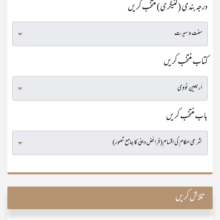
درجہ بندی (کٹیگری) منتخب کریں
کتاب منتخب کریں
باب منتخب کریں
تلاش کریں