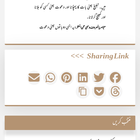
ہیں۔ تبلیغ یعنی بات کا پہنچانا اور دعوت یعنی کسی کو بلانا
اور کھینچ کر لانا۔
یہ انہی دوباتوں یعنی دعوت
۳)امربالمعروف ونہی عن المنکر:
>>>
Sharing Link
منتخب کریں