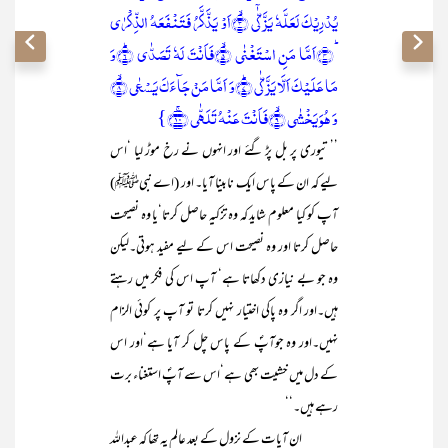
یُدۡرِیۡکَ لَعَلَّہٗ یَزَّکّٰۤی ۙ﴿۳﴾اَوۡ یَذَّکَّرُ فَتَنۡفَعَہُ الذِّکۡرٰی
ؕ﴿۴﴾اَمَّا مَنِ اسۡتَغۡنٰی ۙ﴿۵﴾فَاَنۡتَ لَہٗ تَصَدّٰی ؕ﴿۶﴾وَ
مَا عَلَیۡکَ اَلَّا یَزَّکّٰی ؕ﴿۷﴾وَ اَمَّا مَنۡ جَآءَکَ یَسۡعٰی ۙ﴿۸﴾
وَ ہُوَ یَخۡشٰی ۙ﴿۹﴾فَاَنۡتَ عَنۡہُ تَلَہّٰی ﴿ۚ۱۰﴾}
’’ تیوری پر بل پڑ گئے اور انہوں نے رخ موڑ لیا ‘اس
لیے کہ ان کے پاس ایک نابینا آیا۔ اور (اے نبیﷺ)
آپ کو کیا معلوم شاید کہ وہ تزکیہ حاصل کرتا‘یا وہ نصیحت
حاصل کرتا اور وہ نصیحت اس کے لیے مفید ہوتی۔لیکن
وہ جو بے نیازی دکھاتا ہے‘ آپ اس کی فکر میں رہتے
ہیں۔اور اگر وہ پاکی اختیار نہیں کرتا تو آپ پر کوئی الزام
نہیں۔اور وہ جوآپؐ کے پاس چل کر آیا ہے‘اور اس
کے دل میں خشیت بھی ہے‘اس سے آپؐ استغناء برت
رہے ہیں۔‘‘
ان آیات کے نزول کے بعد عالم یہ تھا کہ عبداللہ