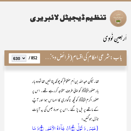
اَربعینِ نَوَوِی
باب:
شرعی احکام کی اقسام(فرائض دینی کا جامع تصور)
852 /
تھا۔ لیکن عبد اللہ بن اُم مکتومؓ کو چونکہ پتا نہیں تھا تو وہ بار
بار حضورﷺ کو اپنی طرف متوجہ کررہے تھے۔ اس پر
حضور اکرمﷺ کو کچھ ناگواری کا احساس ہوا اور آپؐ
کے ماتھے پر بل پڑ گئے ۔اس پر سورۂ عبس کی یہ آیات
نازل ہو گئیں:
{عَبَسَ وَ تَوَلّٰۤی ۙ﴿۱﴾اَنۡ جَآءَہُ الۡاَعۡمٰی ؕ﴿۲﴾وَ مَا