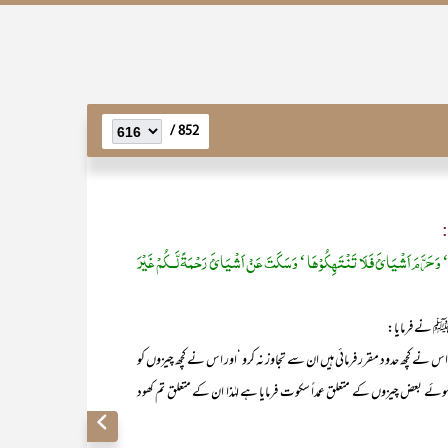
852 /
:
وَحَرَّمَ اَشْیَائَ فَلَا تَنْتَھِکُوْھَا ‘ وَسَکَتَ عَنْ اَشْیَائَ رَحْمَۃً لَّــکُمْ غَیْرَ
ہﷺ نے فرمایا:
ے کچھ حدود مقرر فرمائی ہیں ان سے تجاوز نہ کرو ‘اور اس نے کچھ چیزوں کو
وئے بعض چیزوں کے متعلق عمداً سکوت فرمایا ہے لہٰذا ان کے متعلق تم کھود