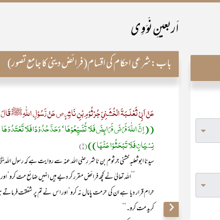
اَربعینِ نَوَوِی
باب:
شرعی احکام کی اقسام(فرائض دینی کا جامع تصور)
عَنْ اَبِیْ ثَعْلَـبَۃَ الْخُشَنِیِّ جُرْثُوْمِ بْنِ نَاشِرٍ ص عَنْ رَّسُوْلِ اللّٰہِ ﷺ قَالَ 
((اِنَّ اللّٰہَ فَرَضَ فَرَائِضَ فَلَا تُضَیِّعُوْھَا‘ وَحَدَّ حُدُوْدًا فَلَا تَعْتَدُوْھَا ‘ 
نِسْیَانٍ فَلَا تَبْحَثُوْا عَنْھَا))
(۱)
سیدنا ابوثعلبہ خشنی جرثوم بن ناشر رضی اللہ عنہ سے روایت ہے کہ رسول الل
’’اللہ تعالیٰ نے کچھ فرائض مقرر کر دیے ہیں انہیں ضائع مت کرو‘ اور اس ن
حرام قرار دیا ہے ان کی حرمت پامال نہ کرو‘ اور اس نے تم پر شفقت فرماتے ہ
کرید مت کرو۔‘‘