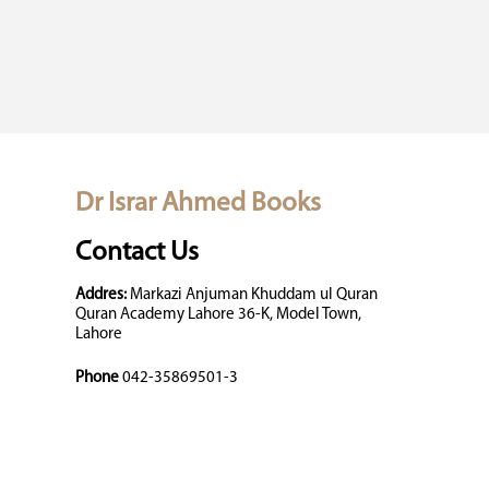
Dr Israr Ahmed Books
Contact Us
Addres:
Markazi Anjuman Khuddam ul Quran
Quran Academy Lahore 36-K, Model Town,
Lahore
Phone
042-35869501-3