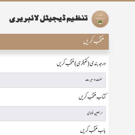
منتخب کریں
درجہ بندی (کٹیگری) منتخب کریں
کتاب منتخب کریں
باب منتخب کریں