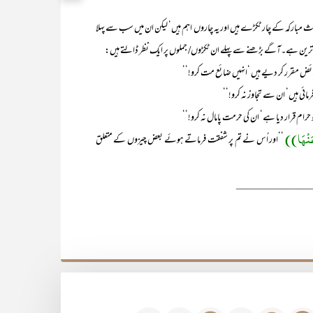
العہ ہے۔اس حدیث مبارکہ کے چار ٹکڑے ہیں اور یہ چاروں اہم ہیں‘ لیکن ان میں سب سے پہلا
 اہم ترین ہے۔آگے بڑھنے سے پہلے ان ٹکڑوں/ جملوں پر ایک نظر ڈالتے ہیں:
فرائض مقرر کر دیے ہیں ‘انہیں ضائع مت کرو!‘‘
مائی ہیں‘ ان سے تجاوز نہ کرو!‘‘
رام قرار دیا ہے‘ ان کی حرمت پامال نہ کرو!‘‘
ا عَنْھَا))
’’اور اُس نے تم پر شفقت فرماتے ہوئے بعض چیزوں کے متعلق
_____________