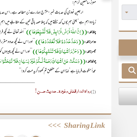
معزز سامعین کرام!
اربعین نووی کی حدیث نمبر۳۰آج ہمارے زیر مط
زیادہ اہم ہے‘ یعنی ہم یو ں کہہ سکتے ہیں کہ پہلا حصہ باقی تین کے مقابلے میں
((اِنَّ اللّٰہَ فَرَضَ فَرَائِضَ فَلَا تُضَیِّعُوْھَا))
’’اللہ تعالیٰ نے کچھ 
پہلا جملہ:
((وَحَدَّ حُدُوْدًا فَلَا تَعْتَدُوْھَا))
’’اور اس نے کچھ حدود مقرر فر
دوسرا جملہ :
((وَحَرَّمَ اَشْیَائَ فَلَا تَنْتَھِکُوْھَا))
’’اور اس نے کچھ چیزوں کو ح
تیسراجملہ:
((وَسَکَتَ عَنْ اَشْیَائَ رَحْمَۃً لَّــکُمْ غَیْرَ نِسْیَانٍ فَلَا تَبْحَثُوْ
چوتھاجملہ:
عمداً سکوت فرمایا ہے‘ لہٰذا ان کے متعلق تم کھود کرید مت کرو!‘‘
_______________
رواہ الدارقطنی وغیرہ۔ حدیث حسن!
(۱)
>>>
Sharing Link