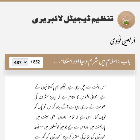
اَربعینِ نَوَوِی
باب:
اسلام میں شرم و حیا اور استقامت کی اہمیت
852 /
اس وقت سے چل رہی ہے۔لیکن ہم پاکستانیوں کے
لیے انتہائی افسوس کا مقام ہے کہ پرویز مشرف کی
حکومت نے ساری دنیا سے آگے بڑھ کراس تحریک کو
لبیک کہا۔ اس لیے کہ تمام اداروں‘ یعنی سینٹ میں‘
پارلیمنٹ میں اور اس سے نیچے یونین کونسلوں میں ۳۳ فیصد
عورتوں کی نمائندگی مقرر کر دینا ‘عورتوں کو گھر سے