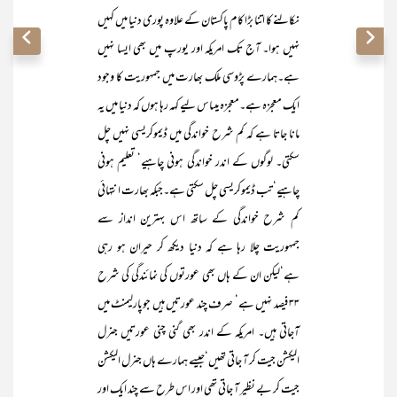
نکالنے کا اتنا بڑا کام پاکستان کے علاوہ پوری دنیا میں کہیں
نہیں ہوا۔ آج تک امریکہ اور یورپ میں بھی ایسا نہیں
ہے۔ہمارے پڑوسی ملک بھارت میں جمہوریت کا وجود
ایک معجزہ ہے۔معجزہ میںاس لیے کہہ رہا ہوں کہ دنیا میں یہ
مانا جاتا ہے کہ کم شرح خواندگی میں ڈیموکریسی نہیں چل
سکتی۔ لوگوں کے اندر خواندگی ہونی چاہیے‘ تعلیم ہونی
چاہیے‘ تب ڈیموکریسی چل سکتی ہے۔جبکہ بھارت انتہائی
کم شرح خواندگی کے ساتھ اس بہترین انداز سے
جمہوریت چلا رہا ہے کہ دنیا دیکھ کر حیران ہو رہی
ہے‘لیکن ان کے ہاں بھی عورتوں کی نمائندگی کی شرح
۳۳ فیصد نہیں ہے‘ صرف چند عورتیں ہیں جوپارلیمنٹ میں
آجاتی ہیں۔ امریکہ کے اندر بھی گنی چنی عورتیں جنرل
الیکشن جیت کر آ جاتی تھیں‘جیسے ہمارے ہاں جنرل الیکشن
جیت کر بے نظیر آ جاتی تھی اور اس طرح سے چند ایک اور