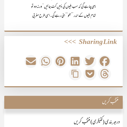
یہی چاہے گی کہ سب بلیوں کی دُمیں کٹ جائیں ‘ ورنہ وہ تو
تمام بلیوں کے اندر ’’نکو‘‘ بنی رہے گی۔اسی طرح مغربی
>>>
Sharing Link
منتخب کریں
درجہ بندی (کٹیگری) منتخب کریں