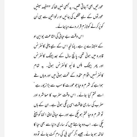
عورتیں بھی آ جاتی تھیں۔ یہ کبھی نہیں تھا کہ ۳۳ فیصد سیٹیں
عورتوں کے لیے مختص کی جائیں او رخواتین سے ہی اُن
کو پُرکرنے کولازم قرار دے دیا جائے۔
اس وقت بے حیائی کی اشاعت یو این او
کے ایجنڈے پر ہے۔ چنانچہ اس کے لیے پہلی کانفرنس
قاہرہ میں ہوئی تھی۔پانچ سال کے بعد بیجنگ کانفرنس
اور پھر بیجنگ پلس فائیو کانفرنس ہوئی۔ یہ تمام
کانفرنسیں اقوامِ متحدہ کے تحت ہوئی ہیں اور وہاں طے
ہوا ہے کہ شرم و حیا جو عورت کا سب سے بڑا زیور ہے ‘
اسے ختم کیا جائے۔ اس وقت مغرب کا معاشرہ اور
مغرب کی ساری طاقت اسی پرلگی ہوئی ہے۔ ان کے ہاں
تو شرم و حیا ختم ہو چکی ہے اور بے حیائی اپنی انتہا کو پہنچ
چکی ہے۔ اب وہ چاہتے ہیں کہ ساری دنیا سے بھی حیا کا
خاتمہ ہو جائے۔جیسے اگر کسی بلی کی دم کٹ جائے تو وہ