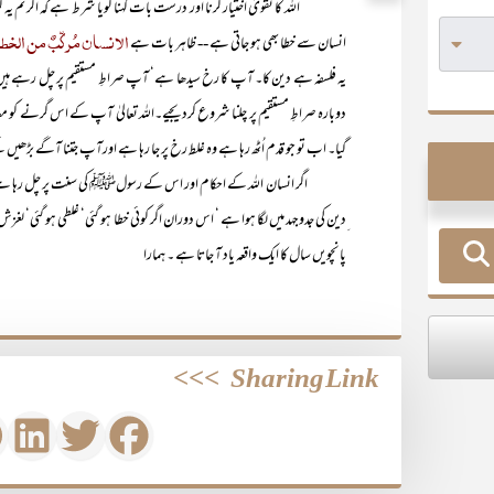
اللہ کا تقویٰ اختیار کرنا اور درست بات کہنا گویا شرط ہے کہ اگر تم یہ 
الانسان مُرکّبٌ من الخط
انسان سے خطا بھی ہو جاتی ہے -- ظاہر بات ہے
یہ فلسفہ ہے دین کا۔ آپ کا رخ سیدھا ہے‘ آپ صراطِ مستقیم پر چل رہے ہیں ‘لیک
دوبارہ صراطِ مستقیم پر چلنا شروع کردیجیے۔اللہ تعالیٰ آپ کے اس گرنے کو معاف
گیا۔ اب تو جو قدم اُٹھ رہا ہے وہ غلط رخ پر جا رہا ہے اورآپ جتنا آگے بڑھی
اگر انسان اللہ کے احکام اور اس کے رسولﷺ کی سنت پر چل رہا ہے‘ جو ا
ِدین کی جدوجہد میں لگا ہوا ہے ‘ اس دوران اگر کوئی خطا ہو گئی‘ غلطی ہو گئی‘
پانچویں سال کا ایک واقعہ یاد آ جاتا ہے ۔ ہمارا
>>>
Sharing Link