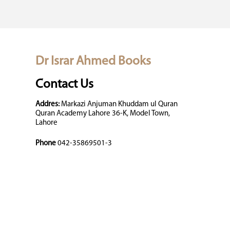
Dr Israr Ahmed Books
Contact Us
Addres:
Markazi Anjuman Khuddam ul Quran
Quran Academy Lahore 36-K, Model Town,
Lahore
Phone
042-35869501-3