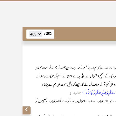
852 /
ے دو کہ تم اپنے جسم کے دوبہت ہی چھوٹے چھوٹے اعضاء کا غلط
ور شرمگاہ کے صحیح استعمال سے باقی پورے اعضائے جسم کی حرکات و سکنات
 ہو بھی گئی تو اللہ معاف فرمائے گا۔ جیسے کہ ماقبل آیت میں ہم نے پڑھا:
(الاحزاب)
اور درست ہو ۔ اللہ تمہارے سارے اعمال درست کر دے گا اور تمہارے گناہوں کو