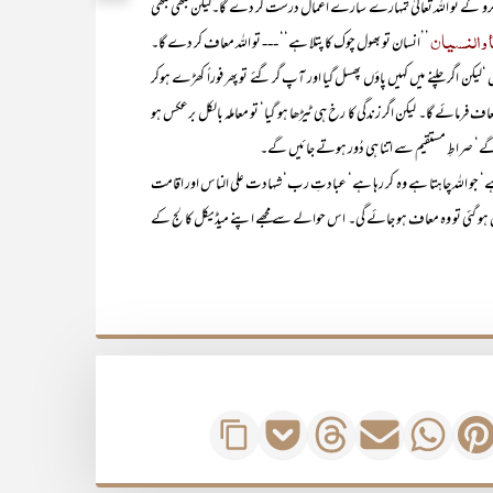
کرو گے تو اللہ تعالیٰ تمہارے سارے اعمال درست کر دے گا۔لیکن کبھی کبھی
أ والنسیان
’’انسان تو بھول چوک کا پتلا ہے‘‘ --- تو اللہ معاف کر دے گا۔
ن اگر چلنے میں کہیں پاؤں پھسل گیا اور آپ گر گئے تو پھر فوراً کھڑے ہوکر
 فرمائے گا۔ لیکن اگر زندگی کا رخ ہی ٹیڑھا ہو گیا‘ تو معاملہ بالکل برعکس ہو
ں گے‘ صراطِ مستقیم سے اتنا ہی دُور ہوتے جائیں گے۔
للہ چاہتا ہے وہ کر رہا ہے‘ عبادتِ رب‘ شہادت علی الناس اور اقامت
 لغزش ہو گئی تو وہ معاف ہو جائے گی۔ اس حوالے سے مجھے اپنے میڈیکل کالج کے