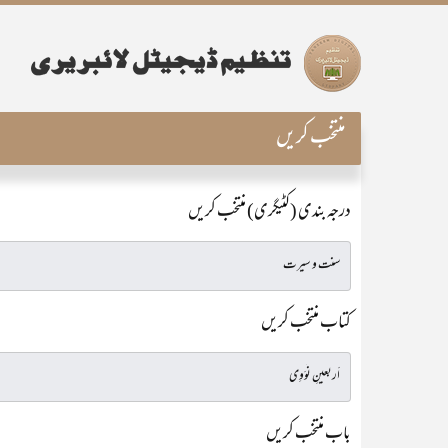
منتخب کریں
درجہ بندی (کٹیگری) منتخب کریں
کتاب منتخب کریں
باب منتخب کریں