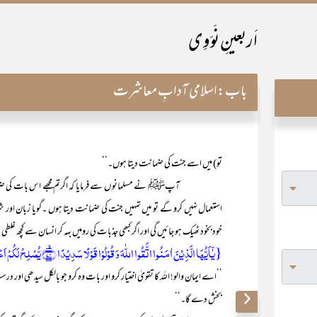
اَربعینِ نَوَوِی
باب:
اسلامی آدابِ معاشرت
تو) میں اسے جنت کی ضمانت دیتا ہوں۔‘‘
آپﷺ نے مسلمانو ں سے فرمایا کہ اگرتم مجھے اس بات کی ضمانت د
استعمال نہیں کرو گے تو میں تمہیں جنت کی ضمانت دیتا ہوں ۔گویا زبان ا
خودبخود ٹھیک ہو جائیں گی اور اگر کبھی جذبات کی رومیں بہہ کر انسان سے کچھ غلطی
{یٰۤاَیُّہَا الَّذِیۡنَ اٰمَنُوا اتَّقُوا اللّٰہَ وَ قُوۡلُوۡا قَوۡلًا سَدِیۡدًا ﴿ۙ۷۰﴾یُّصۡلِحۡ لَکُمۡ اَعۡمَالَکُمۡ وَ یَغۡفِرۡ لَکُمۡ ذُنُوۡبَکُمۡ ؕ}
’’اے ایمان والو! اللہ کا تقویٰ اختیار کرو اور بات وہ کرو جو بالکل سیدھی 
بخش دے گا۔‘‘